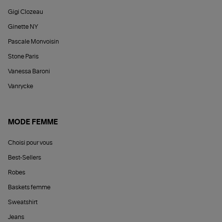
Gigi Clozeau
Ginette NY
Pascale Monvoisin
Stone Paris
Vanessa Baroni
Vanrycke
MODE FEMME
Choisi pour vous
Best-Sellers
Robes
Baskets femme
Sweatshirt
Jeans