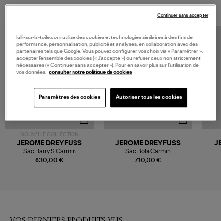
Continuer sans accepter
lulli-sur-la-toile.com utilise des cookies et technologies similaires à des fins de
performance, personnalisation, publicité et analyses, en collaboration avec des
partenaires tels que Google. Vous pouvez configurer vos choix via « Paramétrer »,
accepter l’ensemble des cookies (« J’accepte ») ou refuser ceux non strictement
nécessaires (« Continuer sans accepter »). Pour en savoir plus sur l’utilisation de
vos données,
consulter notre politique de cookies
Paramètres des cookies
Autoriser tous les cookies
NOUVELLE COLLECTION
JEROME DREYFUSS
JEROME DREYFUSS
J
Sac Harry S Carmin
Sac Bobi Carmin
630,00 €
710,00 €
VOS DERNIERS PRODUITS VUS