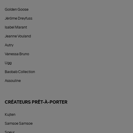
Golden Goose
Jérôme Dreyfuss
Isabel Marant
Jeanne Vouland
Autry
Vanessa Bruno
Ugg
Baobab Collection
Assouline
CRÉATEURS PRÊT-À-PORTER
Kujten
Samsoe Samsoe
Soeur