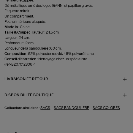
Fermeture zippée.
Dé métallique orné des logos GANNI et papillon gravés.
Étiquette miroir.
Un compartiment.
Poche intérieure plaquée.
Made in :
Chine.
Taille & Coupe :
Hauteur : 24.5 cm.
Largeur : 24 cm.
Profondeur : 12 cm.
Longueur de la bandoulière : 60 cm.
Composition :
52% polyester recylé, 48% polyuréthane.
Conseil d'entretien :
Nettoyage chez un spécialiste.
(ref-B207012306P)
LIVRAISON ET RETOUR
DISPONIBILITÉ BOUTIQUE
-
-
SACS
SACS BANDOULIERE
SACS COLORÉS
Collections similaires :