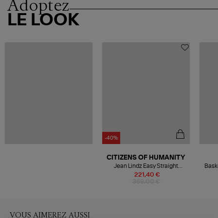
Adoptez
LE LOOK
-40%
CITIZENS OF HUMANITY
Jean Lindz Easy Straight
Bask
Vintage Black
Str
221,40 €
369,00 €
VOUS AIMEREZ AUSSI