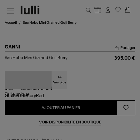
Aller au contenu principal
Accueil
Sac Hobo Mini Grained Goji Berry
GANNI
Partager
Sac
Sac Hobo Mini Grained Goji Berry
395,00 €
Hobo
Mini
Grained
Goji
+
4
Berry
Voir plus
Taille
unique
AJOUTER AU PANIER
VOIR DISPONIBILITÉ EN BOUTIQUE