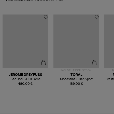
NOUVELLE COLLECTION
N
JEROME DREYFUSS
TORAL
Sac Bobi S Cuir Lamé
Mocassins Killian Sport
Veste
Champagne
Mousse
480,00 €
189,00 €