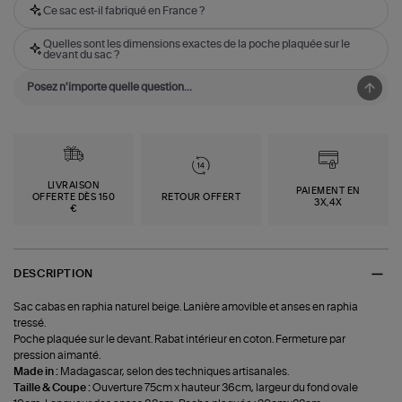
Ce sac est-il fabriqué en France ?
Quelles sont les dimensions exactes de la poche plaquée sur le
devant du sac ?
LIVRAISON
PAIEMENT EN
OFFERTE DÈS 150
RETOUR OFFERT
3X,4X
€
DESCRIPTION
Sac cabas en raphia naturel beige. Lanière amovible et anses en raphia
tressé.
Poche plaquée sur le devant. Rabat intérieur en coton. Fermeture par
pression aimanté.
Made in :
Madagascar, selon des techniques artisanales.
Taille & Coupe :
Ouverture 75cm x hauteur 36cm, largeur du fond ovale