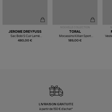
NOUVELLE COLLECTION
N
JEROME DREYFUSS
TORAL
Sac Bobi S Cuir Lamé
Mocassins Killian Sport
Veste
Champagne
Mousse
480,00 €
189,00 €
LIVRAISON GRATUITE
à partir de 150 € d'achat*