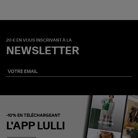
20 € EN VOUS INSCRIVANT À LA
NEWSLETTER
-10% EN TÉLÉCHARGEANT
L'APP LULLI