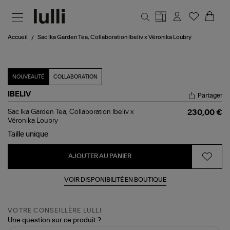
Aller au contenu principal
Accueil
Sac Ika Garden Tea, Collaboration Ibeliv x Véronika Loubry
NOUVEAUTÉ
COLLABORATION
IBELIV
Partager
Sac
Sac Ika Garden Tea, Collaboration Ibeliv x
230,00 €
Ika
Véronika Loubry
Garden
Taille
unique
Tea,
Collaboration
Ibeliv
AJOUTER AU PANIER
x
Véronika
Loubry
VOIR DISPONIBILITÉ EN BOUTIQUE
VOTRE CONSEILLÈRE LULLI
Une question sur ce produit ?