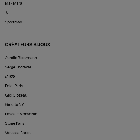
Max Mara
&
Sportmax
CRÉATEURS BIJOUX
Aurélie Bidermann
Serge Thoraval
d1928
Feidt Paris
Gigi Clozeau
Ginette NY
Pascale Monvoisin
Stone Paris
Vanessa Baroni