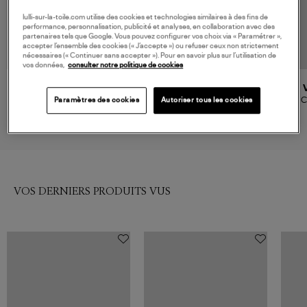
lulli-sur-la-toile.com utilise des cookies et technologies similaires à des fins de
performance, personnalisation, publicité et analyses, en collaboration avec des
partenaires tels que Google. Vous pouvez configurer vos choix via « Paramétrer »,
accepter l’ensemble des cookies (« J’accepte ») ou refuser ceux non strictement
nécessaires (« Continuer sans accepter »). Pour en savoir plus sur l’utilisation de
vos données,
consulter notre politique de cookies
VANESSA BRUNO
VANESSA BRUNO
Cabas Xs Naturel
Cabas Raphia XS Bandoulière
C
Paramètres des cookies
Autoriser tous les cookies
Doré
195,00 €
185,00 €
VOS DERNIERS PRODUITS VUS