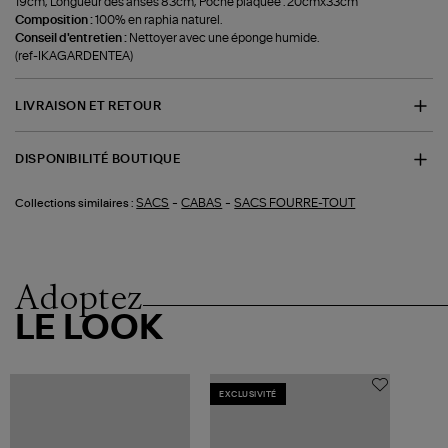
19cm, Longueur des anses 83cm, Poche plaquée : 20cmx33cm
Composition :
100% en raphia naturel.
Conseil d'entretien :
Nettoyer avec une éponge humide.
(ref-IKAGARDENTEA)
LIVRAISON ET RETOUR
DISPONIBILITÉ BOUTIQUE
-
-
SACS
CABAS
SACS FOURRE-TOUT
Collections similaires :
Adoptez
LE LOOK
EXCLUSIVITÉ