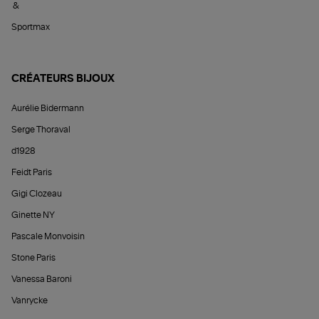
&
Sportmax
CRÉATEURS BIJOUX
Aurélie Bidermann
Serge Thoraval
d1928
Feidt Paris
Gigi Clozeau
Ginette NY
Pascale Monvoisin
Stone Paris
Vanessa Baroni
Vanrycke