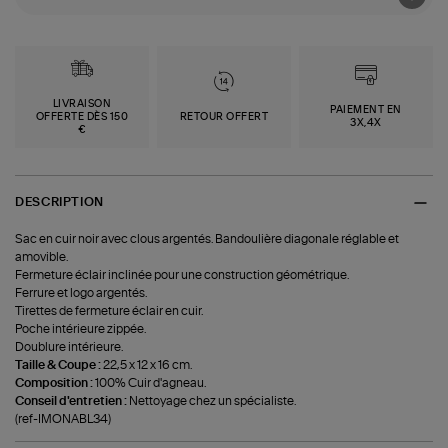
LIVRAISON
PAIEMENT EN
OFFERTE DÈS 150
RETOUR OFFERT
3X,4X
€
DESCRIPTION
Sac en cuir noir avec clous argentés. Bandoulière diagonale réglable et
amovible.
Fermeture éclair inclinée pour une construction géométrique.
Ferrure et logo argentés.
Tirettes de fermeture éclair en cuir.
Poche intérieure zippée.
Doublure intérieure.
Taille & Coupe :
22,5 x 12 x 16 cm.
Composition :
100% Cuir d'agneau.
Conseil d'entretien :
Nettoyage chez un spécialiste.
(ref-IMONABL34)