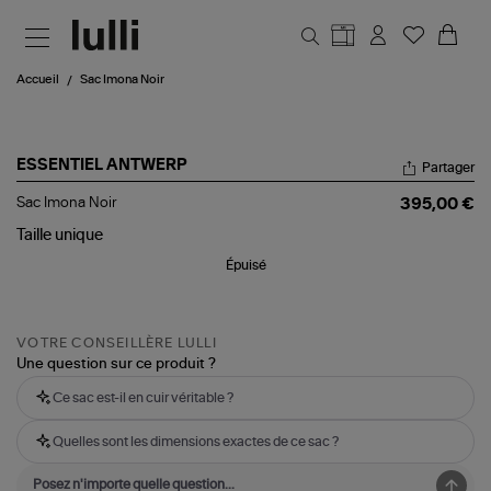
Aller au contenu principal
Accueil
Sac Imona Noir
ESSENTIEL ANTWERP
Partager
Sac
Sac Imona Noir
395,00 €
Imona
Noir
Taille
unique
Épuisé
VOTRE CONSEILLÈRE LULLI
Une question sur ce produit ?
Ce sac est-il en cuir véritable ?
Quelles sont les dimensions exactes de ce sac ?