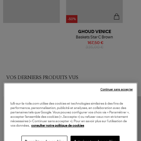
-50%
GHOUD VENICE
Baskets Star C Brown
167,50 €
335,00 €
VOS DERNIERS PRODUITS VUS
Continuer sans accepter
lulli-sur-la-toile.com utilise des cookies et technologies similaires à des fins de
performance, personnalisation, publicité et analyses, en collaboration avec des
partenaires tels que Google. Vous pouvez configurer vos choix via « Paramétrer »,
accepter l’ensemble des cookies (« J’accepte ») ou refuser ceux non strictement
nécessaires (« Continuer sans accepter »). Pour en savoir plus sur l’utilisation de
vos données,
consulter notre politique de cookies