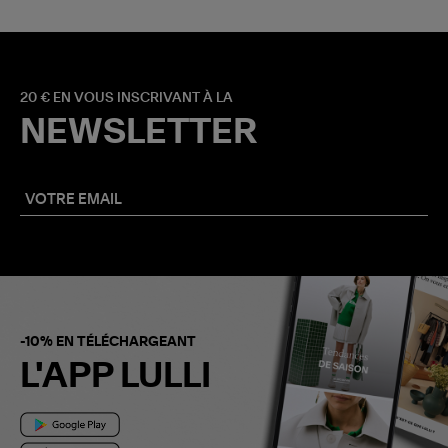
20 € EN VOUS INSCRIVANT À LA
NEWSLETTER
-10% EN TÉLÉCHARGEANT
L'APP LULLI