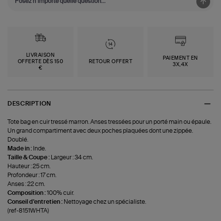
LIVRAISON
PAIEMENT EN
OFFERTE DÈS 150
RETOUR OFFERT
3X,4X
€
DESCRIPTION
Tote bag en cuir tressé marron. Anses tressées pour un porté main ou épaule.
Un grand compartiment avec deux poches plaquées dont une zippée.
Doublé.
Made in :
Inde.
Taille & Coupe :
Largeur : 34 cm.
Hauteur : 25 cm.
Profondeur : 17 cm.
Anses : 22 cm.
Composition :
100% cuir.
Conseil d'entretien :
Nettoyage chez un spécialiste.
(ref-8151WHTA)