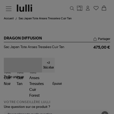
Aller au contenu principal
Accueil
Sac Japan Tote Anses Tressées Cuir Tan
DRAGON DIFFUSION
Partager
Sac
Sac Japan Tote Anses Tressées Cuir Tan
475,00 €
Japan
Tote
Anses
Tressées
+
2
Cuir
Voir plus
Tan
Taille
unique
Épuisé
VOTRE CONSEILLÈRE LULLI
Une question sur ce produit ?