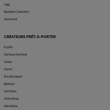
Ugg
Baobab Collection
Assouline
CRÉATEURS PRÊT-À-PORTER
Kujten
Samsoe Samsoe
Soeur
Ganni
Éric Bompard
Barbour
Ami Paris
Anine Bing
Max Mara