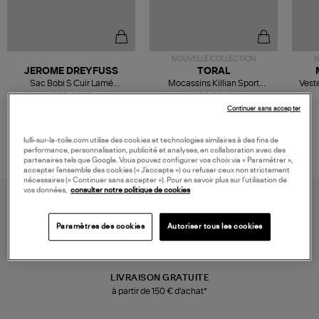
NOUVELLE COLLECTION
N
JEROME DREYFUSS
TORAL
Sac Bobi S Cuir Lamé
Mocassins Killian Sport
Veste
Champagne
Mousse
480,00 €
189,00 €
Continuer sans accepter
lulli-sur-la-toile.com utilise des cookies et technologies similaires à des fins de
performance, personnalisation, publicité et analyses, en collaboration avec des
partenaires tels que Google. Vous pouvez configurer vos choix via « Paramétrer »,
accepter l’ensemble des cookies (« J’accepte ») ou refuser ceux non strictement
nécessaires (« Continuer sans accepter »). Pour en savoir plus sur l’utilisation de
vos données,
consulter notre politique de cookies
Paramètres des cookies
Autoriser tous les cookies
LIVRAISON GRATUITE
à partir de 150 € d'achat*