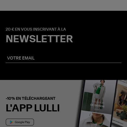
20 € EN VOUS INSCRIVANT À LA
NEWSLETTER
-10% EN TÉLÉCHARGEANT
L'APP LULLI