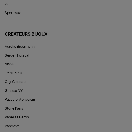
&
Sportmax
CRÉATEURS BIJOUX
Aurélie Bidermann
Serge Thoraval
d1928
Feidt Paris
Gigi Clozeau
Ginette NY
Pascale Monvoisin
Stone Paris
Vanessa Baroni
Vanrycke