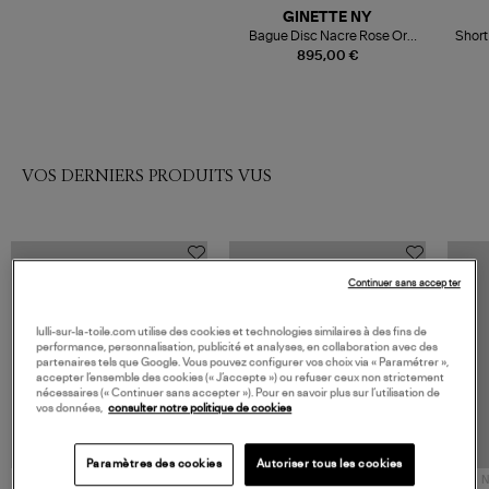
GINETTE NY
Bague Disc Nacre Rose Or
Shor
Blanc
895,00 €
VOS DERNIERS PRODUITS VUS
Continuer sans accepter
lulli-sur-la-toile.com utilise des cookies et technologies similaires à des fins de
performance, personnalisation, publicité et analyses, en collaboration avec des
partenaires tels que Google. Vous pouvez configurer vos choix via « Paramétrer »,
accepter l’ensemble des cookies (« J’accepte ») ou refuser ceux non strictement
nécessaires (« Continuer sans accepter »). Pour en savoir plus sur l’utilisation de
vos données,
consulter notre politique de cookies
Paramètres des cookies
Autoriser tous les cookies
NOUVELLE COLLECTION
N