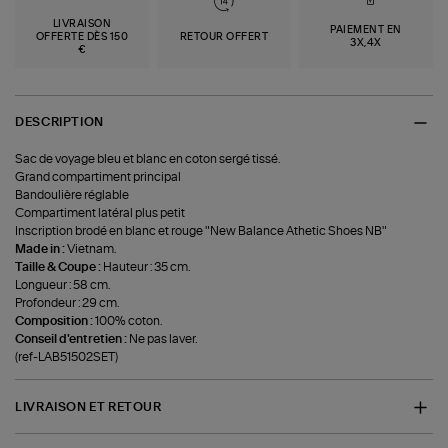
LIVRAISON
PAIEMENT EN
OFFERTE DÈS 150
RETOUR OFFERT
3X,4X
€
DESCRIPTION
Sac de voyage bleu et blanc en coton sergé tissé.
Grand compartiment principal
Bandoulière réglable
Compartiment latéral plus petit
Inscription brodé en blanc et rouge "New Balance Athetic Shoes NB"
Made in :
Vietnam.
Taille & Coupe :
Hauteur : 35 cm.
Longueur : 58 cm.
Profondeur : 29 cm.
Composition :
100% coton.
Conseil d'entretien :
Ne pas laver.
(ref-LAB51502SET)
LIVRAISON ET RETOUR