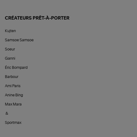
CRÉATEURS PRÊT-À-PORTER
Kujten
Samsoe Samsoe
Soeur
Ganni
Éric Bompard
Barbour
Ami Paris
Anine Bing
Max Mara
&
Sportmax