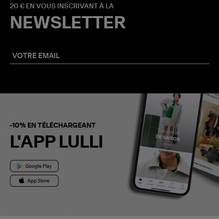
20 € EN VOUS INSCRIVANT À LA
NEWSLETTER
-10% EN TÉLÉCHARGEANT
L'APP LULLI