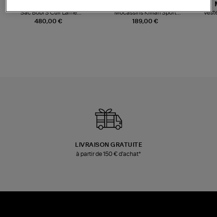
JEROME DREYFUSS
TORAL
Sac Bobi S Cuir Lamé
Mocassins Killian Sport
Veste
Champagne
Mousse
480,00 €
189,00 €
LIVRAISON GRATUITE
à partir de 150 € d'achat*