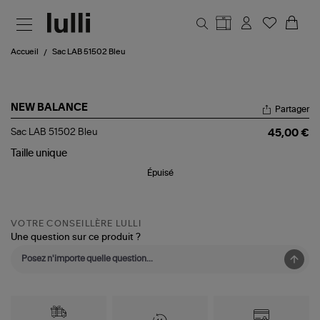
Aller au contenu principal
Accueil
Sac LAB 51502 Bleu
NEW BALANCE
Partager
Sac
Sac LAB 51502 Bleu
45,00 €
LAB
51502
Taille
unique
Bleu
Épuisé
VOTRE CONSEILLÈRE LULLI
Une question sur ce produit ?