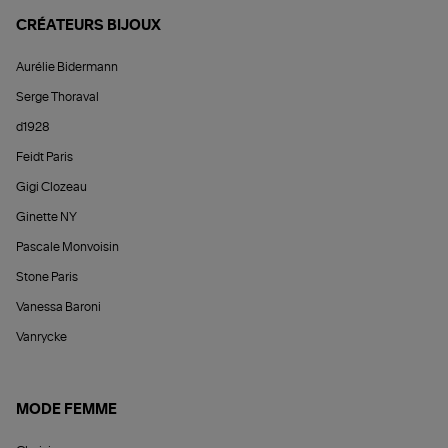
CRÉATEURS BIJOUX
Aurélie Bidermann
Serge Thoraval
d1928
Feidt Paris
Gigi Clozeau
Ginette NY
Pascale Monvoisin
Stone Paris
Vanessa Baroni
Vanrycke
MODE FEMME