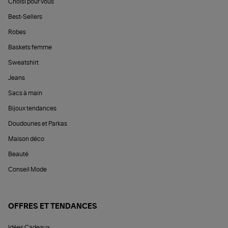
Choisi pour vous
Best-Sellers
Robes
Baskets femme
Sweatshirt
Jeans
Sacs à main
Bijoux tendances
Doudounes et Parkas
Maison déco
Beauté
Conseil Mode
OFFRES ET TENDANCES
Idées Cadeaux