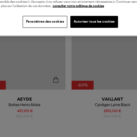
N EUROPE
MADE IN EUROPE
semble des cookies (« J’accepte ») ou refuser ceux non strictement nécessaires (« Continuer san
 plus sur l’utilisation de vos données,
consulter notre politique de cookies
Paramètres des cookies
Autoriser tous les cookies
%
-60%
AEYDE
VAILLANT
Bottes Henry Moka
Cardigan Laine Black
417,00 €
260,00 €
695,00 €
650,00 €