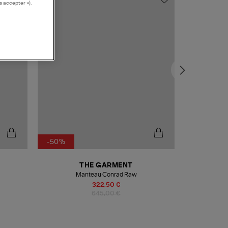
MADE IN EUR
s accepter »).
-50%
-50%
THE GARMENT
Manteau Conrad Raw
322,50 €
645,00 €