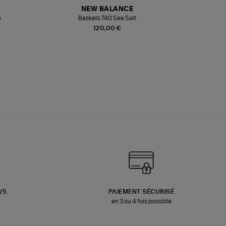
NEW BALANCE
e
Baskets 740 Sea Salt
Veste
120,00 €
3/5
PAIEMENT SÉCURISÉ
en 3 ou 4 fois possible