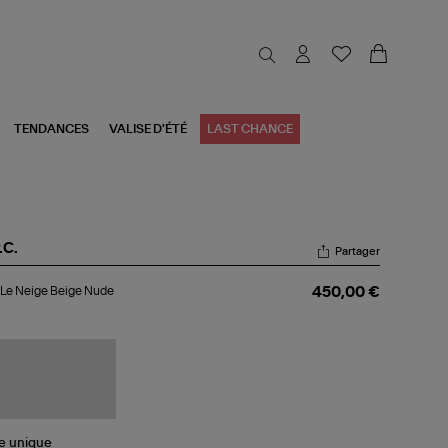
TENDANCES
VALISE D'ÉTÉ
LAST CHANCE
.C.
Partager
c
Le Neige Beige Nude
450,00 €
ige
ige
de
le
unique