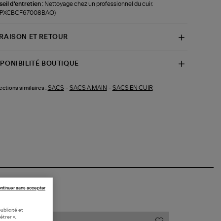
eil d'entretien :
Nettoyage chez un professionnel du cuir.
f-PXCBCF67008BAO)
VRAISON ET RETOUR
SPONIBILITÉ BOUTIQUE
SACS
-
SACS A MAIN
-
SACS EN CUIR
ections similaires :
ntinuer sans accepter
ublicité et
étrer »,