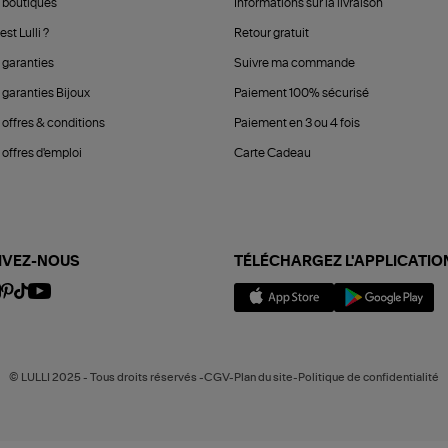
 boutiques
Informations sur la livraison
est Lulli ?
Retour gratuit
 garanties
Suivre ma commande
 garanties Bijoux
Paiement 100% sécurisé
 offres & conditions
Paiement en 3 ou 4 fois
offres d'emploi
Carte Cadeau
IVEZ-NOUS
TÉLÉCHARGEZ L'APPLICATIO
© LULLI 2025 - Tous droits réservés -CGV-Plan du site-Politique de confidentialité