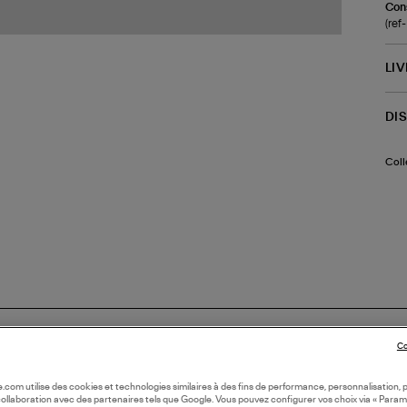
Cons
(re
LI
DI
Coll
Co
oile.com utilise des cookies et technologies similaires à des fins de performance, personnalisation, p
collaboration avec des partenaires tels que Google. Vous pouvez configurer vos choix via « Param