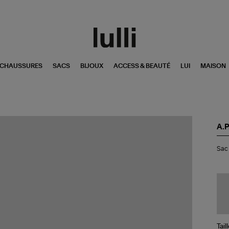
CHAUSSURES
SACS
BIJOUX
ACCESS & BEAUTÉ
LUI
MAISON
A.P
Sa
Sac 
Le
Ne
Be
Nu
Tail