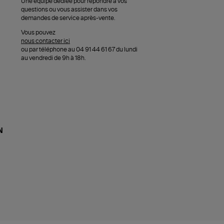
Une équipe dédiée pour répondre à vos
questions ou vous assister dans vos
demandes de service après-vente.
Vous pouvez
nous contacter ici
ou par téléphone au 04 91 44 61 67 du lundi
au vendredi de 9h à 18h.
N