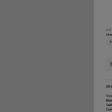
VOT
Une
DE
Tote
Made
Tail
Com