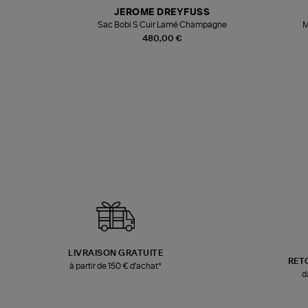
N
JEROME DREYFUSS
te
Sac Bobi S Cuir Lamé Champagne
M
480,00 €
LIVRAISON GRATUITE
RET
à partir de 150 € d'achat*
d