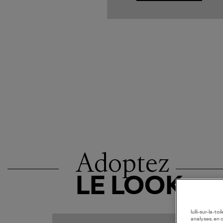
Adoptez
LE LOOK
lulli-sur-la-t
analyses, en 