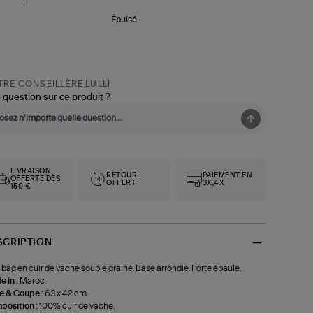
Épuisé
RE CONSEILLÈRE LULLI
 question sur ce produit ?
LIVRAISON
RETOUR
PAIEMENT EN
OFFERTE DÈS
OFFERT
3X,4X
150 €
SCRIPTION
 bag en cuir de vache souple grainé. Base arrondie. Porté épaule.
 in :
Maroc.
le & Coupe :
63 x 42 cm
position :
100% cuir de vache.