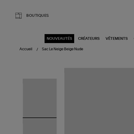
Aller au contenu principal
BOUTIQUES
NOUVEAUTÉS
CRÉATEURS
VÊTEMENTS
Accueil
Sac Le Neige Beige Nude