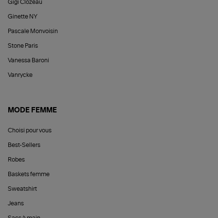
Gigi Clozeau
Ginette NY
Pascale Monvoisin
Stone Paris
Vanessa Baroni
Vanrycke
MODE FEMME
Choisi pour vous
Best-Sellers
Robes
Baskets femme
Sweatshirt
Jeans
Sacs à main