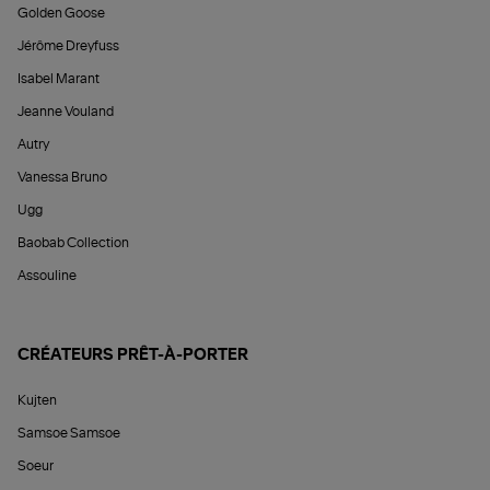
Golden Goose
Jérôme Dreyfuss
Isabel Marant
Jeanne Vouland
Autry
Vanessa Bruno
Ugg
Baobab Collection
Assouline
CRÉATEURS PRÊT-À-PORTER
Kujten
Samsoe Samsoe
Soeur