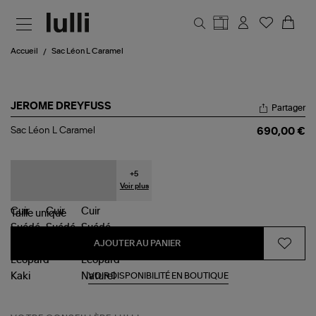
Aller au contenu principal
Accueil
Sac Léon L Caramel
JEROME DREYFUSS
Partager
Sac
Sac Léon L Caramel
690,00 €
Léon
L
Caramel
+
5
Voir plus
Taille
unique
AJOUTER AU PANIER
VOIR DISPONIBILITÉ EN BOUTIQUE