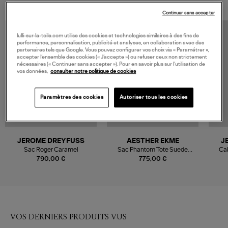
Continuer sans accepter
MADE IN EUROPE
lulli-sur-la-toile.com utilise des cookies et technologies similaires à des fins de
performance, personnalisation, publicité et analyses, en collaboration avec des
partenaires tels que Google. Vous pouvez configurer vos choix via « Paramétrer »,
accepter l’ensemble des cookies (« J’accepte ») ou refuser ceux non strictement
nécessaires (« Continuer sans accepter »). Pour en savoir plus sur l’utilisation de
vos données,
consulter notre politique de cookies
Paramètres des cookies
Autoriser tous les cookies
JEROME DREYFUSS
AESTHER EKME
J
Sac Roger Caramel
Sac Phantom Tote Suede
Cab
Havana
Im
790,00 €
775,00 €
VOS DERNIERS PRODUITS VUS