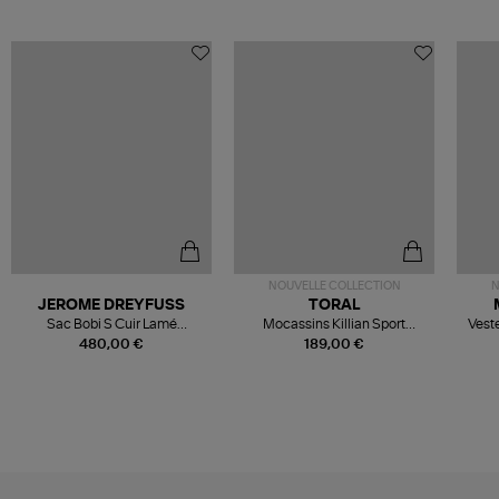
NOUVELLE COLLECTION
N
JEROME DREYFUSS
TORAL
Sac Bobi S Cuir Lamé
Mocassins Killian Sport
Veste
Champagne
Mousse
480,00 €
189,00 €