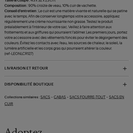
Taille & Coupe :
43 x 32 x 23 cm.
Composition :
90% croûte de veau, 10% cuir de vachette.
Conseil d'entretien :
Le cuir est une matière vivante et naturelle qui se patine
avec le temps. Afin de conserver longtemps votre accessoire, appliquez
régulièrement une crème nourrissante non grasse. Testez le produit
préalablement à l'intérieur de votre sac. Veillez à faire attention aux
frottements et aux griffures qui pourraient l'abîmer. Les premiers jours, portez
votre accessoire avec des vêtements foncés pour éviter le dégorgement des
couleurs. Évitez les contacts avec l'eau, les sources de chaleur, le soleil, la
lumière artificielle et les corps gras qui pourraient altérer la couleur.
(ref-LEONLCR127)
LIVRAISON ET RETOUR
DISPONIBILITÉ BOUTIQUE
-
-
-
SACS
CABAS
SACS FOURRE-TOUT
SACS EN
Collections similaires :
CUIR
Adoptez