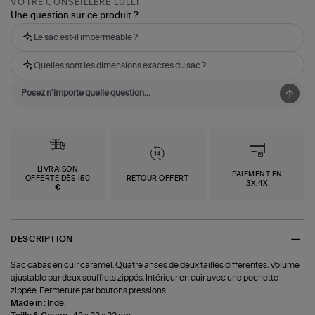
VOTRE CONSEILLÈRE LULLI
Une question sur ce produit ?
Le sac est-il imperméable ?
Quelles sont les dimensions exactes du sac ?
LIVRAISON
PAIEMENT EN
OFFERTE DÈS 150
RETOUR OFFERT
3X,4X
€
DESCRIPTION
Sac cabas en cuir caramel. Quatre anses de deux tailles différentes. Volume
ajustable par deux soufflets zippés. Intérieur en cuir avec une pochette
zippée. Fermeture par boutons pressions.
Made in :
Inde.