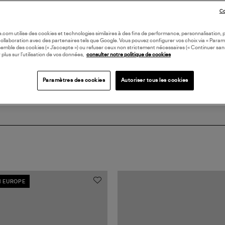
Co
DI
oile.com utilise des cookies et technologies similaires à des fins de performance, personnalisation, p
collaboration avec des partenaires tels que Google. Vous pouvez configurer vos choix via « Param
Coll
semble des cookies (« J’accepte ») ou refuser ceux non strictement nécessaires (« Continuer san
 plus sur l’utilisation de vos données,
consulter notre politique de cookies
Paramètres des cookies
Autoriser tous les cookies
N EUROPE