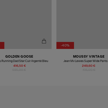
-40%
GOLDEN GOOSE
MOUSSY VINTAGE
 Running Dad Star Cuir Argenté Bleu
Jean Mv Lewes Super Wide Pants
416,50 €
249,60 €
595,00 €
416,00 €