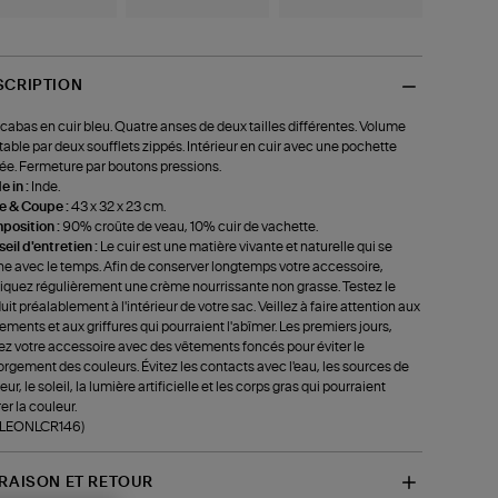
SCRIPTION
cabas en cuir bleu. Quatre anses de deux tailles différentes. Volume
table par deux soufflets zippés. Intérieur en cuir avec une pochette
ée. Fermeture par boutons pressions.
 in :
Inde.
le & Coupe :
43 x 32 x 23 cm.
position :
90% croûte de veau, 10% cuir de vachette.
eil d'entretien :
Le cuir est une matière vivante et naturelle qui se
ne avec le temps. Afin de conserver longtemps votre accessoire,
iquez régulièrement une crème nourrissante non grasse. Testez le
uit préalablement à l'intérieur de votre sac. Veillez à faire attention aux
tements et aux griffures qui pourraient l'abîmer. Les premiers jours,
ez votre accessoire avec des vêtements foncés pour éviter le
rgement des couleurs. Évitez les contacts avec l'eau, les sources de
ur, le soleil, la lumière artificielle et les corps gras qui pourraient
rer la couleur.
f-LEONLCR146)
VRAISON ET RETOUR