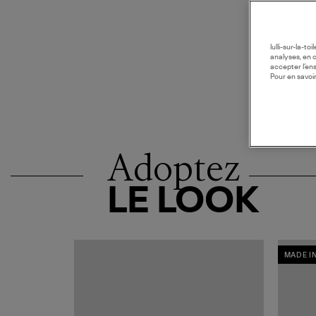
lulli-sur-la-t
analyses, en 
accepter l’en
Pour en savoir
Adoptez
LE LOOK
MADE I