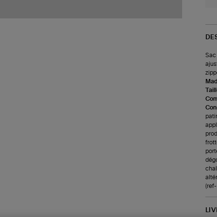
DE
Sac 
ajus
zipp
Made
Tail
Com
Cons
pati
appl
prod
frot
port
dégo
chale
alté
(re
LI