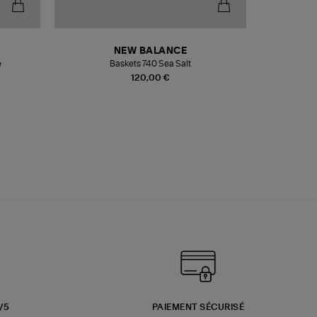
NEW BALANCE
e
Baskets 740 Sea Salt
Veste
120,00 €
3/5
PAIEMENT SÉCURISÉ