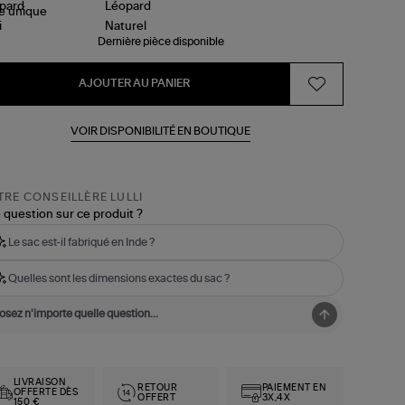
le
unique
Dernière pièce disponible
AJOUTER AU PANIER
VOIR DISPONIBILITÉ EN BOUTIQUE
RE CONSEILLÈRE LULLI
 question sur ce produit ?
Le sac est-il fabriqué en Inde ?
Quelles sont les dimensions exactes du sac ?
LIVRAISON
RETOUR
PAIEMENT EN
OFFERTE DÈS
OFFERT
3X,4X
150 €