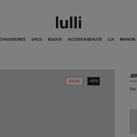
CHAUSSURES
SACS
BIJOUX
ACCESS & BEAUTÉ
LUI
MAISON
JE
-40%
SOLDES
Sa
Sac 
Lé
L
Je