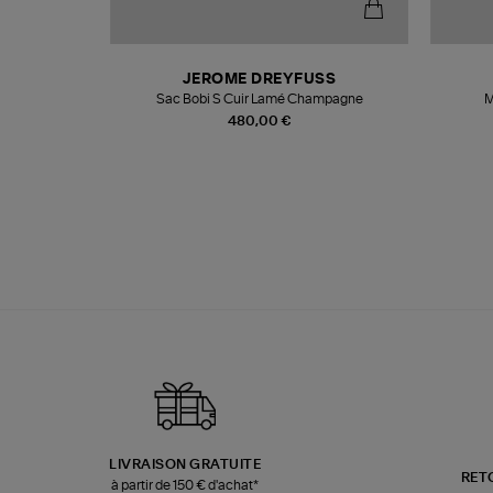
N
JEROME DREYFUSS
te
Sac Bobi S Cuir Lamé Champagne
M
480,00 €
LIVRAISON GRATUITE
RET
à partir de 150 € d'achat*