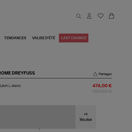
TENDANCES
VALISE D'ÉTÉ
LAST CHANCE
ROME DREYFUSS
Partager
c
Léon L Jeans
474,00 €
on
790,00 €
ans
+
4
Voir plus