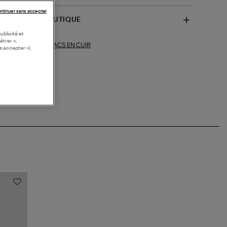
ntinuer sans accepter
SPONIBILITÉ BOUTIQUE
ublicité et
étrer »,
SACS EN CUIR
ections similaires :
s accepter »).