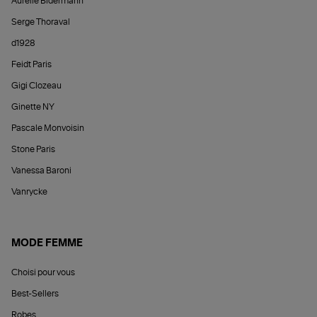
Aurélie Bidermann
Serge Thoraval
d1928
Feidt Paris
Gigi Clozeau
Ginette NY
Pascale Monvoisin
Stone Paris
Vanessa Baroni
Vanrycke
MODE FEMME
Choisi pour vous
Best-Sellers
Robes