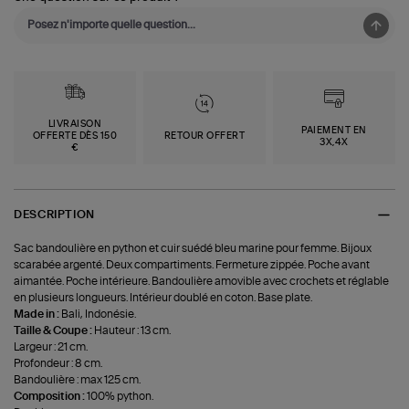
LIVRAISON
PAIEMENT EN
OFFERTE DÈS 150
RETOUR OFFERT
3X,4X
€
DESCRIPTION
Sac bandoulière en python et cuir suédé bleu marine pour femme. Bijoux
scarabée argenté. Deux compartiments. Fermeture zippée. Poche avant
aimantée. Poche intérieure. Bandoulière amovible avec crochets et réglable
en plusieurs longueurs. Intérieur doublé en coton. Base plate.
Made in :
Bali, Indonésie.
Taille & Coupe :
Hauteur : 13 cm.
Largeur : 21 cm.
Profondeur : 8 cm.
Bandoulière : max 125 cm.
Composition :
100% python.