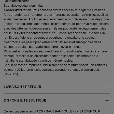
Doublure en coton.
Scarabée et détails en métal.
Conseil d'entretien :
Pour conserver votre accessoire longtemps, veillez à
faire attention aux frottements et griffures qui pourraient abîmer les écailles
et déchirer le cuir. Appliquez régulièrement un soin dédié aux cuirs de python
(testez le produit préalablement). Les premiers jours, portez votre accessoire
avec des vêtements de couleurs similaires pour éviter le dégorgement des
couleurs. Évitez les contacts avec l'eau, les sources de chaleur, le soleil, la
lumière artificielle et les corps gras qui pourraient altérer la couleur.
Néanmoins, les peaux précieuses sont naturelles et susceptibles de se
patiner, la couleur peut varier légèrement avec le temps.
Plus d'infos :
Tous les accessoires Claris Virot sont confectionnés à la main
dans leurs ateliers, selon des méthodes artisanales. L’ensemble de la
métallerie est fabriquée à partir de métaux nobles.
Le cuir de python imprimé subit un procédé de teinture spécial : des artistes
peignent délicatement chaque peau et rendent chaque pièce unique.
(ref-2563)
LIVRAISON ET RETOUR
DISPONIBILITÉ BOUTIQUE
-
-
SACS
SACS BANDOULIERE
SACS EN CUIR
Collections similaires :