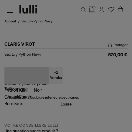
Aller au contenu principal
Accueil
Sac Lily Python Navy
CLARIS VIROT
Partager
Sac
Sac Lily Python Navy
570,00 €
Lily
Python
Navy
+
2
Voir plus
Taille
unique
La couleur de la doublure intérieure peut varier.
Épuisé
VOTRE CONSEILLÈRE LULLI
Une question sur ce produit ?