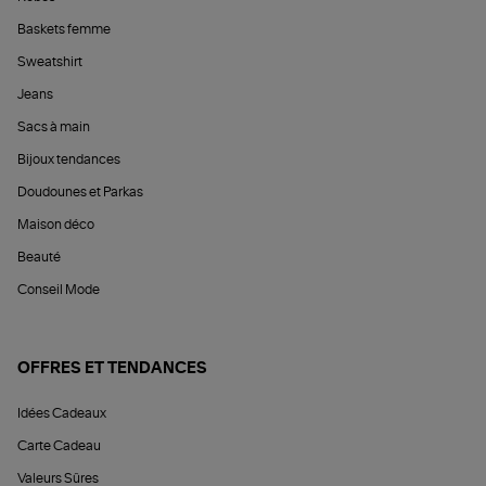
Baskets femme
Sweatshirt
Jeans
Sacs à main
Bijoux tendances
Doudounes et Parkas
Maison déco
Beauté
Conseil Mode
OFFRES ET TENDANCES
Idées Cadeaux
Carte Cadeau
Valeurs Sûres