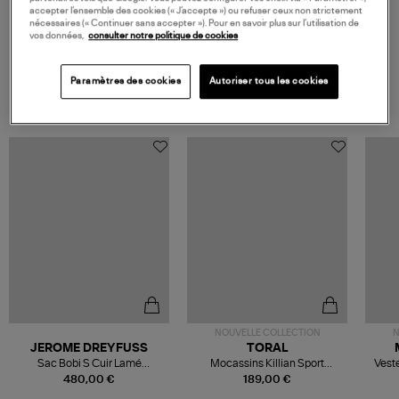
accepter l’ensemble des cookies (« J’accepte ») ou refuser ceux non strictement
nécessaires (« Continuer sans accepter »). Pour en savoir plus sur l’utilisation de
vos données,
consulter notre politique de cookies
VOS DERNIERS PRODUITS VUS
Paramètres des cookies
Autoriser tous les cookies
NOUVELLE COLLECTION
N
JEROME DREYFUSS
TORAL
Sac Bobi S Cuir Lamé
Mocassins Killian Sport
Veste
Champagne
Mousse
480,00 €
189,00 €