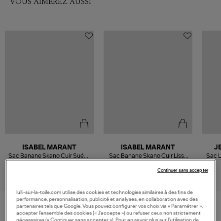
VOUS AIMEREZ AUSSI
ISABEL MARANT
ISABEL MARANT
J
Sac Banane Skano Cuir Suédé
Sac Banane Skano Cuir Lisse
Sac L
Bronze
Cognac
590,00 €
590,00 €
Continuer sans accepter
lulli-sur-la-toile.com utilise des cookies et technologies similaires à des fins de
performance, personnalisation, publicité et analyses, en collaboration avec des
partenaires tels que Google. Vous pouvez configurer vos choix via « Paramétrer »,
accepter l’ensemble des cookies (« J’accepte ») ou refuser ceux non strictement
VOS DERNIERS PRODUITS VUS
nécessaires (« Continuer sans accepter »). Pour en savoir plus sur l’utilisation de