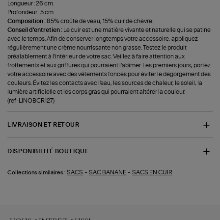
Longueur : 26 cm.
Profondeur : 5 cm.
Composition :
85% croûte de veau, 15% cuir de chèvre.
Conseil d'entretien :
Le cuir est une matière vivante et naturelle qui se patine
avec le temps. Afin de conserver longtemps votre accessoire, appliquez
régulièrement une crème nourrissante non grasse. Testez le produit
préalablement à l'intérieur de votre sac. Veillez à faire attention aux
frottements et aux griffures qui pourraient l'abîmer. Les premiers jours, portez
votre accessoire avec des vêtements foncés pour éviter le dégorgement des
couleurs. Évitez les contacts avec l'eau, les sources de chaleur, le soleil, la
lumière artificielle et les corps gras qui pourraient altérer la couleur.
(ref-LINOBCR127)
LIVRAISON ET RETOUR
DISPONIBILITÉ BOUTIQUE
-
-
SACS
SAC BANANE
SACS EN CUIR
Collections similaires :