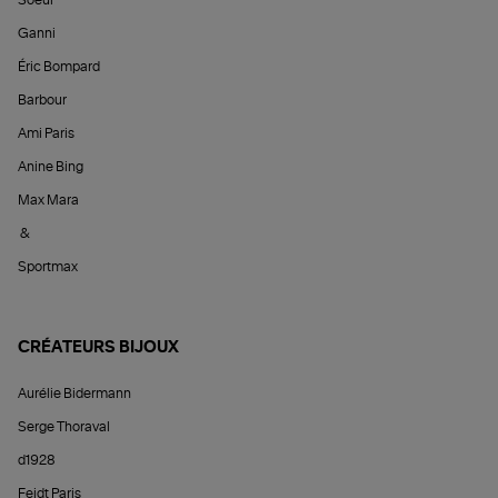
Ganni
Éric Bompard
Barbour
Ami Paris
Anine Bing
Max Mara
&
Sportmax
CRÉATEURS BIJOUX
Aurélie Bidermann
Serge Thoraval
d1928
Feidt Paris