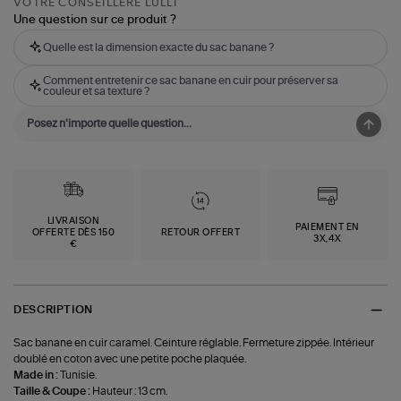
VOTRE CONSEILLÈRE LULLI
Une question sur ce produit ?
Quelle est la dimension exacte du sac banane ?
Comment entretenir ce sac banane en cuir pour préserver sa
couleur et sa texture ?
LIVRAISON
PAIEMENT EN
OFFERTE DÈS 150
RETOUR OFFERT
3X,4X
€
DESCRIPTION
Sac banane en cuir caramel. Ceinture réglable. Fermeture zippée. Intérieur
doublé en coton avec une petite poche plaquée.
Made in :
Tunisie.
Taille & Coupe :
Hauteur : 13 cm.