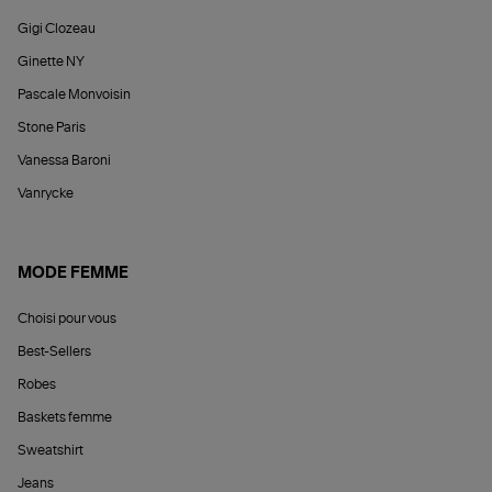
Gigi Clozeau
Ginette NY
Pascale Monvoisin
Stone Paris
Vanessa Baroni
Vanrycke
MODE FEMME
Choisi pour vous
Best-Sellers
Robes
Baskets femme
Sweatshirt
Jeans