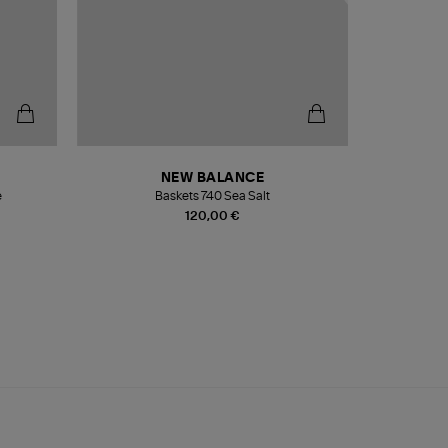
NEW BALANCE
e
Baskets 740 Sea Salt
Veste
120,00 €