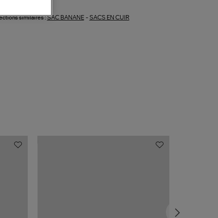
SAC BANANE
-
SACS EN CUIR
ections similaires :