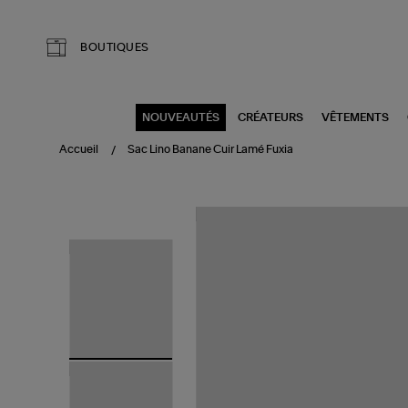
Aller au contenu principal
BOUTIQUES
NOUVEAUTÉS
CRÉATEURS
VÊTEMENTS
Accueil
Sac Lino Banane Cuir Lamé Fuxia