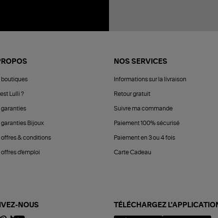
PROPOS
NOS SERVICES
 boutiques
Informations sur la livraison
est Lulli ?
Retour gratuit
 garanties
Suivre ma commande
 garanties Bijoux
Paiement 100% sécurisé
 offres & conditions
Paiement en 3 ou 4 fois
offres d'emploi
Carte Cadeau
IVEZ-NOUS
TÉLÉCHARGEZ L'APPLICATIO