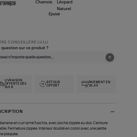
le
unique
Épuisé
RE CONSEILLÈRE LULLI
 question sur ce produit ?
LIVRAISON
RETOUR
PAIEMENT EN
OFFERTE DÈS
OFFERT
3X,4X
150 €
SCRIPTION
banane en cuir lamé fuschia, avec poche zippée au dos. Ceinture
able. Fermeture zippée. Intérieur doublé en coton avec une petite
e plaquée.