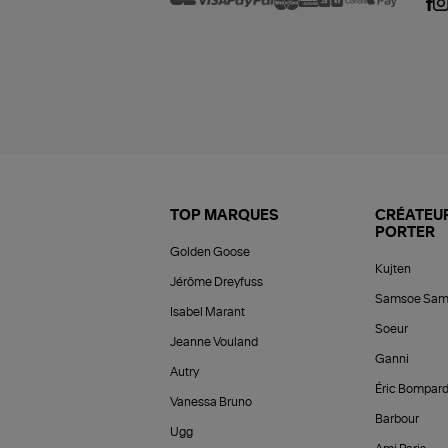
TOP MARQUES
CRÉATEUR
PORTER
Golden Goose
Kujten
Jérôme Dreyfuss
Samsoe Sam
Isabel Marant
Soeur
Jeanne Vouland
Ganni
Autry
Éric Bompar
Vanessa Bruno
Barbour
Ugg