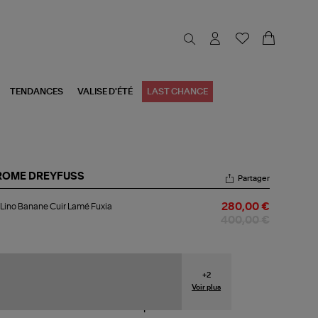
TENDANCES
VALISE D'ÉTÉ
LAST CHANCE
ROME DREYFUSS
Partager
c
Lino Banane Cuir Lamé Fuxia
280,00 €
o
nane
400,00 €
r
mé
ia
+
2
Voir plus