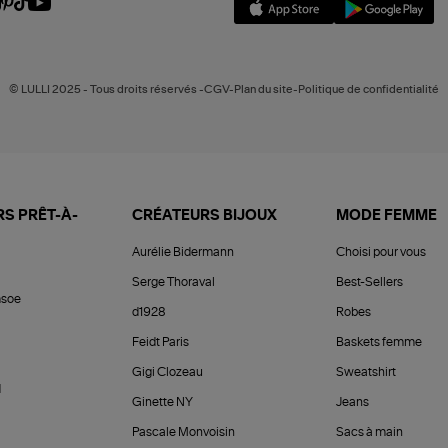
© LULLI 2025 - Tous droits réservés -CGV-Plan du site-Politique de confidentialité
S PRÊT-À-
CRÉATEURS BIJOUX
MODE FEMME
Aurélie Bidermann
Choisi pour vous
Serge Thoraval
Best-Sellers
soe
d1928
Robes
Feidt Paris
Baskets femme
Gigi Clozeau
Sweatshirt
d
Ginette NY
Jeans
Pascale Monvoisin
Sacs à main