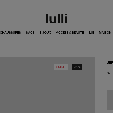
CHAUSSURES
SACS
BIJOUX
ACCESS & BEAUTÉ
LUI
MAISON
JE
-30%
SOLDES
Sa
Sac 
Lin
Ba
Cui
La
Fux