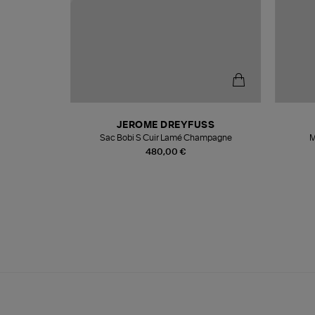
N
JEROME DREYFUSS
te
Sac Bobi S Cuir Lamé Champagne
M
480,00 €