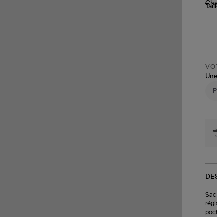
Tail
VOT
Une
DE
Sac 
régl
poch