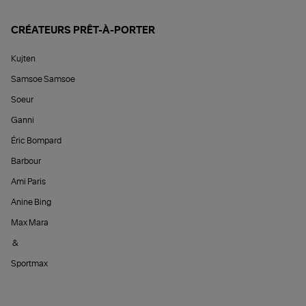
CRÉATEURS PRÊT-À-PORTER
Kujten
Samsoe Samsoe
Soeur
Ganni
Éric Bompard
Barbour
Ami Paris
Anine Bing
Max Mara
&
Sportmax