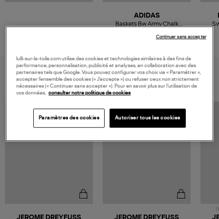
ADIDAS
Baskets Bw Army Chalk
Sw
White/Clear Granite/Gum10
150,00 €
Continuer sans accepter
lulli-sur-la-toile.com utilise des cookies et technologies similaires à des fins de
performance, personnalisation, publicité et analyses, en collaboration avec des
VOUS AIMEREZ AUSSI
partenaires tels que Google. Vous pouvez configurer vos choix via « Paramétrer »,
accepter l’ensemble des cookies (« J’accepte ») ou refuser ceux non strictement
nécessaires (« Continuer sans accepter »). Pour en savoir plus sur l’utilisation de
vos données,
consulter notre politique de cookies
Paramètres des cookies
Autoriser tous les cookies
N
JEROME DREYFUSS
JEROME DREYFUSS
J