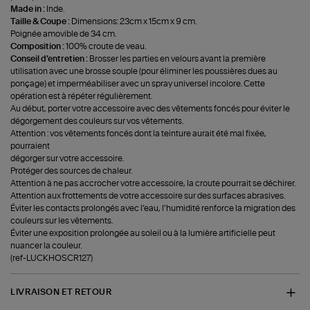
Made in :
Inde.
Taille & Coupe :
Dimensions: 23cm x 15cm x 9 cm.
Poignée amovible de 34 cm.
Composition :
100% croute de veau.
Conseil d'entretien :
Brosser les parties en velours avant la première
utilisation avec une brosse souple (pour éliminer les poussières dues au
ponçage) et imperméabiliser avec un spray universel incolore. Cette
opération est à répéter régulièrement.
Au début, porter votre accessoire avec des vêtements foncés pour éviter le
dégorgement des couleurs sur vos vêtements.
Attention : vos vêtements foncés dont la teinture aurait été mal fixée,
pourraient
dégorger sur votre accessoire.
Protéger des sources de chaleur.
Attention à ne pas accrocher votre accessoire, la croute pourrait se déchirer.
Attention aux frottements de votre accessoire sur des surfaces abrasives.
Éviter les contacts prolongés avec l’eau, l’humidité renforce la migration des
couleurs sur les vêtements.
Éviter une exposition prolongée au soleil ou à la lumière artificielle peut
nuancer la couleur.
(ref-LUCKHOSCR127)
LIVRAISON ET RETOUR