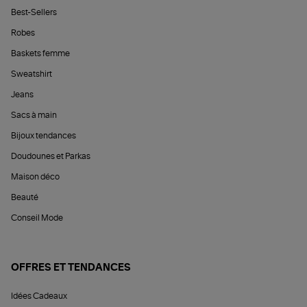
Best-Sellers
Robes
Baskets femme
Sweatshirt
Jeans
Sacs à main
Bijoux tendances
Doudounes et Parkas
Maison déco
Beauté
Conseil Mode
OFFRES ET TENDANCES
Idées Cadeaux