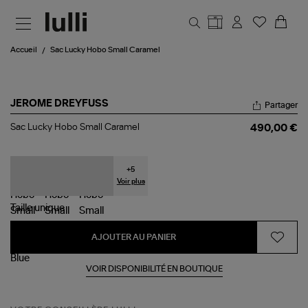
Aller au contenu principal
Accueil
Sac Lucky Hobo Small Caramel
JEROME DREYFUSS
Partager
Sac
Sac Lucky Hobo Small Caramel
490,00 €
Lucky
Hobo
Small
Caramel
+
5
Voir plus
Taille
unique
AJOUTER AU PANIER
VOIR DISPONIBILITÉ EN BOUTIQUE