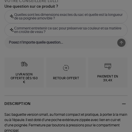
VOTRE CONSEILLÈRE LULLI
Une question sur ce produit ?
Quelles sont les dimensions exactes du sac et quelle est la longueur
de sa poignée amovible ?
Comment entretenir ce sac pour préserver sa couleur et sa matière
en croûte de veau ?
LIVRAISON
PAIEMENT EN
OFFERTE DÈS 150
RETOUR OFFERT
3X,4X
€
DESCRIPTION
Sac baguette version small, au format compact et pratique, à porter à la main
ou à l’épaule. Il est doté d’une poche extérieure zippée avec lien en cuir et
d’une poignée. Fermeture par boutons à pressions pour le compartiment
principal.