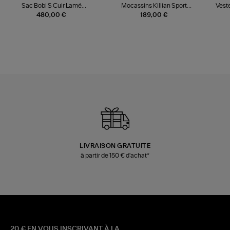
Sac Bobi S Cuir Lamé
Mocassins Killian Sport
Veste
Champagne
Mousse
480,00 €
189,00 €
LIVRAISON GRATUITE
à partir de 150 € d'achat*
20 € EN VOUS INSCRIVANT À LA