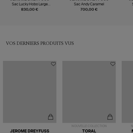
Sac Lucky Hobo Large
Sac Andy Caramel
Caramel
830,00 €
700,00 €
VOS DERNIERS PRODUITS VUS
NOUVELLE COLLECTION
N
JEROME DREYFUSS
TORAL