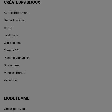
CRÉATEURS BIJOUX
Aurélie Bidermann
Serge Thoraval
d1928
Feidt Paris
Gigi Clozeau
Ginette NY
Pascale Monvoisin
Stone Paris
Vanessa Baroni
Vanrycke
MODE FEMME
Choisi pour vous