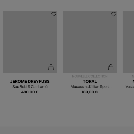
NOUVELLE COLLECTION
N
JEROME DREYFUSS
TORAL
Sac Bobi S Cuir Lamé
Mocassins Killian Sport
Veste
Champagne
Mousse
480,00 €
189,00 €