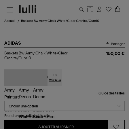
Aller au contenu principal
Accueil
Baskets Bw Army Chalk White/Clear Granite/Gum10
ADIDAS
Partager
Baskets
Baskets Bw Army Chalk White/Clear
150,00 €
Bw
Granite/Gum10
Army
Chalk
White/Clear
Granite/Gum10
+
3
Voir plus
Guide des tailles
Pointure
Prendre votre taille habituelle.
AJOUTER AU PANIER