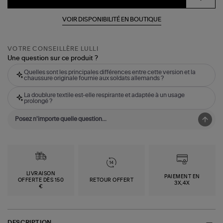
VOIR DISPONIBILITÉ EN BOUTIQUE
VOTRE CONSEILLÈRE LULLI
Une question sur ce produit ?
Quelles sont les principales différences entre cette version et la
chaussure originale fournie aux soldats allemands ?
La doublure textile est-elle respirante et adaptée à un usage
prolongé ?
LIVRAISON
PAIEMENT EN
OFFERTE DÈS 150
RETOUR OFFERT
3X,4X
€
DESCRIPTION