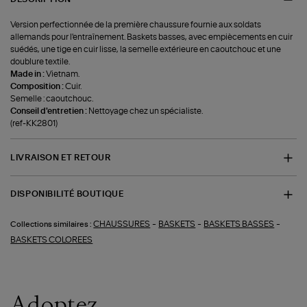
Version perfectionnée de la première chaussure fournie aux soldats
allemands pour l'entraînement. Baskets basses, avec empiècements en cuir
suédés, une tige en cuir lisse, la semelle extérieure en caoutchouc et une
doublure textile.
Made in :
Vietnam.
Composition :
Cuir.
Semelle : caoutchouc.
Conseil d'entretien :
Nettoyage chez un spécialiste.
(ref-KK2801)
LIVRAISON ET RETOUR
DISPONIBILITÉ BOUTIQUE
-
-
-
CHAUSSURES
BASKETS
BASKETS BASSES
Collections similaires :
BASKETS COLOREES
Adoptez