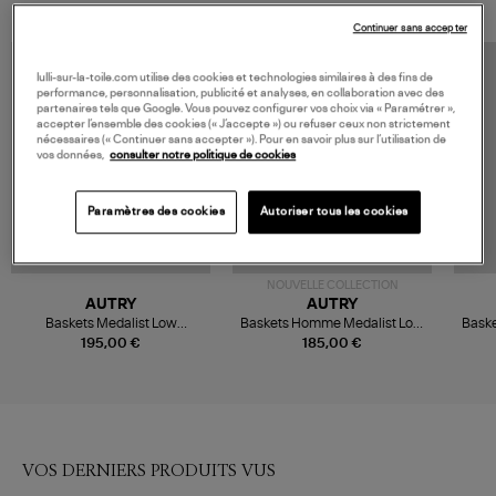
Continuer sans accepter
lulli-sur-la-toile.com utilise des cookies et technologies similaires à des fins de
performance, personnalisation, publicité et analyses, en collaboration avec des
partenaires tels que Google. Vous pouvez configurer vos choix via « Paramétrer »,
accepter l’ensemble des cookies (« J’accepte ») ou refuser ceux non strictement
nécessaires (« Continuer sans accepter »). Pour en savoir plus sur l’utilisation de
vos données,
consulter notre politique de cookies
Paramètres des cookies
Autoriser tous les cookies
NOUVELLE COLLECTION
AUTRY
AUTRY
Baskets Medalist Low
Baskets Homme Medalist Low
Bask
Lamsuelea Crep Plat Ivory
Lea Suebic White Licorice
Suele
195,00 €
185,00 €
VOS DERNIERS PRODUITS VUS