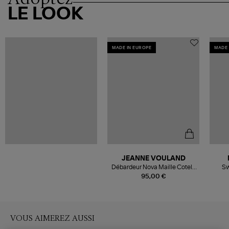
LE LOOK
MADE IN EUROPE
MADE 
JEANNE VOULAND
Débardeur Nova Maille Cotelé
Sw
Blanc
95,00 €
VOUS AIMEREZ AUSSI