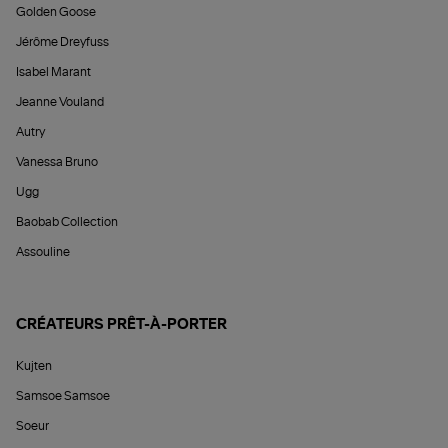
Golden Goose
Jérôme Dreyfuss
Isabel Marant
Jeanne Vouland
Autry
Vanessa Bruno
Ugg
Baobab Collection
Assouline
CRÉATEURS PRÊT-À-PORTER
Kujten
Samsoe Samsoe
Soeur