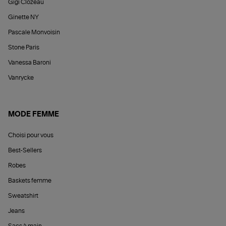
Gigi Clozeau
Ginette NY
Pascale Monvoisin
Stone Paris
Vanessa Baroni
Vanrycke
MODE FEMME
Choisi pour vous
Best-Sellers
Robes
Baskets femme
Sweatshirt
Jeans
Sacs à main