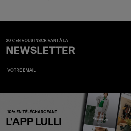
20 € EN VOUS INSCRIVANT À LA
NEWSLETTER
-10% EN TÉLÉCHARGEANT
L'APP LULLI