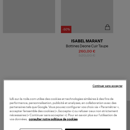
-50%
ISABEL MARANT
Bottines Deone Cuir Taupe
260,00 €
520,00 €
VOS DERNIERS PRODUITS VUS
Continuer sans accepter
lulli-sur-la-toile.com utilise des cookies et technologies similaires à des fins de
performance, personnalisation, publicité et analyses, en collaboration avec des
partenaires tels que Google. Vous pouvez configurer vos choix via « Paramétrer »,
accepter l’ensemble des cookies (« J’accepte ») ou refuser ceux non strictement
nécessaires (« Continuer sans accepter »). Pour en savoir plus sur l’utilisation de
vos données,
consulter notre politique de cookies