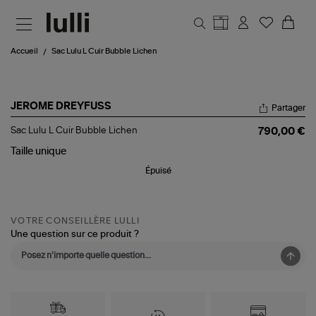
Aller au contenu principal
Accueil
Sac Lulu L Cuir Bubble Lichen
JEROME DREYFUSS
Partager
Sac
Sac Lulu L Cuir Bubble Lichen
790,00 €
Lulu
L
Taille
unique
Cuir
Épuisé
Bubble
Lichen
VOTRE CONSEILLÈRE LULLI
Une question sur ce produit ?