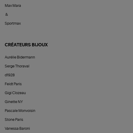
Max Mara
&
Sportmax
CRÉATEURS BIJOUX
Aurélie Bidermann
Serge Thoraval
d1928
Feidt Paris
Gigi Clozeau
Ginette NY
Pascale Monvoisin
Stone Paris
Vanessa Baroni