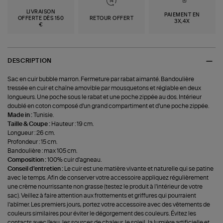
LIVRAISON
PAIEMENT EN
OFFERTE DÈS 150
RETOUR OFFERT
3X,4X
€
DESCRIPTION
Sac en cuir bubble marron. Fermeture par rabat aimanté. Bandoulière
tressée en cuir et chaîne amovible par mousquetons et réglable en deux
longueurs. Une poche sous le rabat et une poche zippée au dos. Intérieur
doublé en coton composé d'un grand compartiment et d'une poche zippée.
Made in :
Tunisie.
Taille & Coupe :
Hauteur : 19 cm.
Longueur : 26 cm.
Profondeur : 15 cm.
Bandoulière : max 105 cm.
Composition :
100% cuir d'agneau.
Conseil d'entretien :
Le cuir est une matière vivante et naturelle qui se patine
avec le temps. Afin de conserver votre accessoire appliquez régulièrement
une crème nourrissante non grasse (testez le produit à l'intérieur de votre
sac). Veillez à faire attention aux frottements et griffures qui pourraient
l’abîmer. Les premiers jours, portez votre accessoire avec des vêtements de
couleurs similaires pour éviter le dégorgement des couleurs. Évitez les
contacts avec l'eau, les sources de chaleur, le soleil, la lumière artificielle et