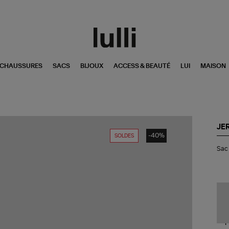
CHAUSSURES
SACS
BIJOUX
ACCESS & BEAUTÉ
LUI
MAISON
JE
-40%
SOLDES
Sa
Sac 
Lul
M
Cui
Im
Cr
Noi