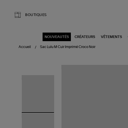
Aller au contenu principal
BOUTIQUES
NOUVEAUTÉS
CRÉATEURS
VÊTEMENTS
Accueil
Sac Lulu M Cuir Imprimé Croco Noir