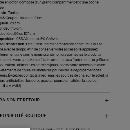
lé en coton composé d'un grand compartiment et d'une poche
ée.
 in :
Tunisie.
le & Coupe :
Hauteur : 12 cm.
ueur : 23 cm.
ondeur : 15 cm.
oulière : 50 ou 107 cm.
position :
95% Vachette, 5% Chèvre.
eil d'entretien :
Le cuir est une matière vivante et naturelle qui se
ne avec le temps. Afin de conserver votre accessoire appliquez
lièrement une crème nourrissante non grasse (testez le produit à
térieur de votre sac). Veillez à faire attention aux frottements et griffures
pourraient l’abîmer. Les premiers jours, portez votre accessoire avec
vêtements de couleurs similaires pour éviter le dégorgement des
eurs. Évitez les contacts avec l'eau, les sources de chaleur, le soleil, la
ère artificielle et les corps gras qui pourraient altérer la couleur.
-LULUMVA113)
VRAISON ET RETOUR
SPONIBILITÉ BOUTIQUE