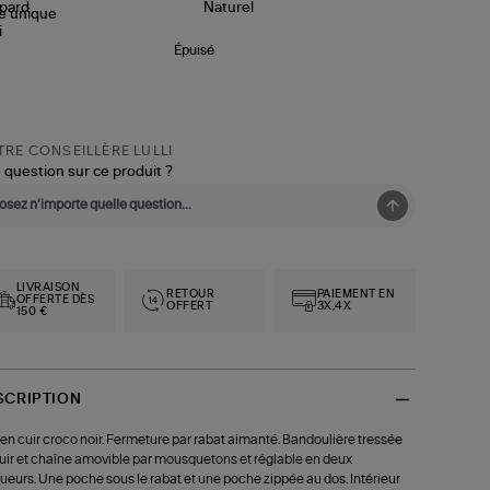
le
unique
Épuisé
RE CONSEILLÈRE LULLI
 question sur ce produit ?
LIVRAISON
RETOUR
PAIEMENT EN
OFFERTE DÈS
OFFERT
3X,4X
150 €
SCRIPTION
en cuir croco noir. Fermeture par rabat aimanté. Bandoulière tressée
uir et chaîne amovible par mousquetons et réglable en deux
ueurs. Une poche sous le rabat et une poche zippée au dos. Intérieur