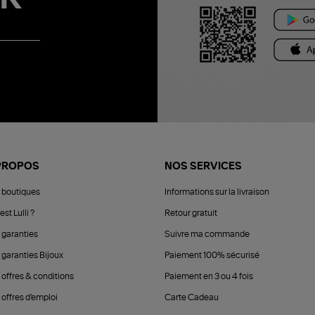
PROPOS
NOS SERVICES
 boutiques
Informations sur la livraison
est Lulli ?
Retour gratuit
 garanties
Suivre ma commande
 garanties Bijoux
Paiement 100% sécurisé
 offres & conditions
Paiement en 3 ou 4 fois
offres d'emploi
Carte Cadeau