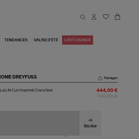
TENDANCES
VALISE D'ÉTÉ
LAST CHANCE
ROME DREYFUSS
Partager
c
Lulu M Cuir Imprimé Croco Noir
444,00 €
u
740,00 €
r
primé
oco
r
+
5
Voir plus