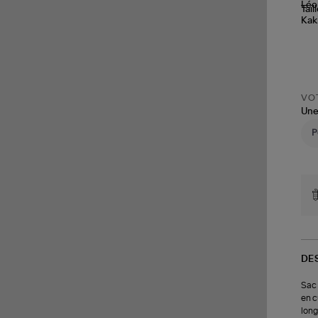
Tail
VOT
Une
DE
Sac 
en c
long