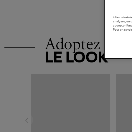
lulli-sur-la-t
analyses, en 
accepter l’en
Pour en savoir
Adoptez
LE LOOK