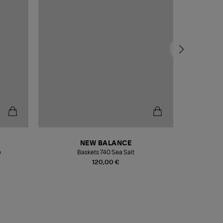
NEW BALANCE
e
Baskets 740 Sea Salt
Veste
120,00 €