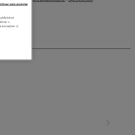
SACS BANDOULIERE
-
SACS EN CUIR
ections similaires :
ntinuer sans accepter
ublicité et
étrer »,
s accepter »).