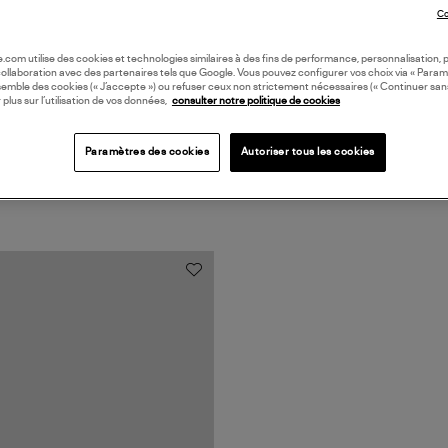
Coll
Co
oile.com utilise des cookies et technologies similaires à des fins de performance, personnalisation, p
collaboration avec des partenaires tels que Google. Vous pouvez configurer vos choix via « Param
semble des cookies (« J’accepte ») ou refuser ceux non strictement nécessaires (« Continuer san
 plus sur l’utilisation de vos données,
consulter notre politique de cookies
Paramètres des cookies
Autoriser tous les cookies