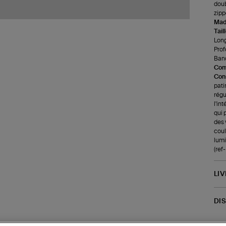
doub
zipp
Made
Tail
Long
Prof
Band
Com
Cons
pati
régu
l'in
qui 
des 
coul
lumi
(ref
LI
DI