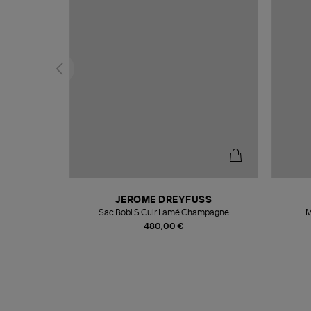
N
JEROME DREYFUSS
te
Sac Bobi S Cuir Lamé Champagne
M
480,00 €