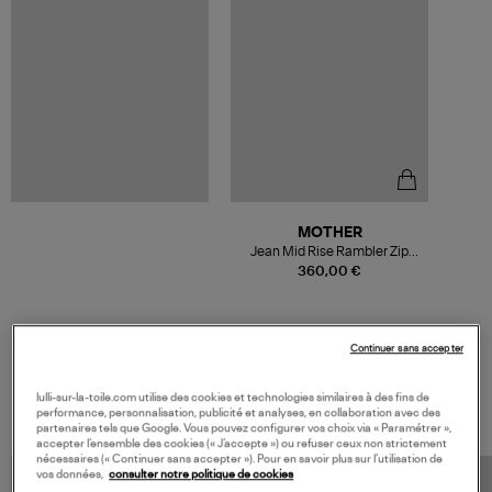
MOTHER
Jean Mid Rise Rambler Zip
Ankle Fra Whats Your Sig
360,00 €
Continuer sans accepter
VOS DERNIERS PRODUITS VUS
lulli-sur-la-toile.com utilise des cookies et technologies similaires à des fins de
performance, personnalisation, publicité et analyses, en collaboration avec des
partenaires tels que Google. Vous pouvez configurer vos choix via « Paramétrer »,
accepter l’ensemble des cookies (« J’accepte ») ou refuser ceux non strictement
nécessaires (« Continuer sans accepter »). Pour en savoir plus sur l’utilisation de
vos données,
consulter notre politique de cookies