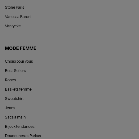
Stone Paris
Vanessa Baroni
Vanrycke
MODE FEMME
Choisi pour vous
Best-Sellers
Robes
Baskets femme
Sweatshirt
Jeans
Sacs à main
Bijoux tendances
Doudounes et Parkas