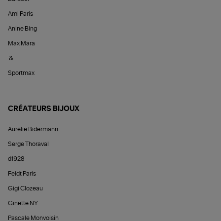
Ami Paris
Anine Bing
Max Mara
&
Sportmax
CRÉATEURS BIJOUX
Aurélie Bidermann
Serge Thoraval
d1928
Feidt Paris
Gigi Clozeau
Ginette NY
Pascale Monvoisin