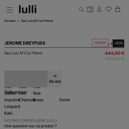
Aller au contenu principal
Accueil
Sac Lulu M Cuir Petrol
SOLDES
-40%
JEROME DREYFUSS
Partager
Sac
Sac Lulu M Cuir Petrol
444,00 €
Lulu
740,00 €
M
Cuir
Petrol
+
6
Voir plus
Taille
unique
Épuisé
VOTRE CONSEILLÈRE LULLI
Une question sur ce produit ?