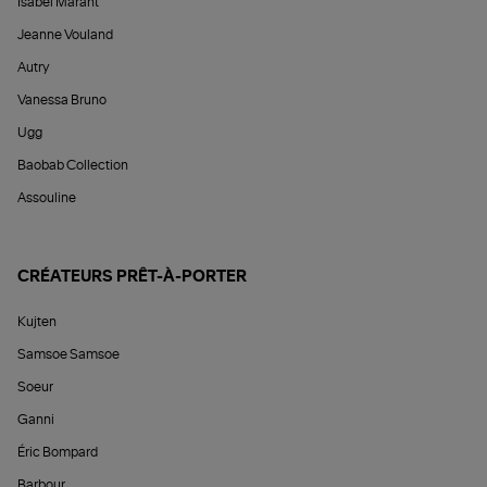
Isabel Marant
Jeanne Vouland
Autry
Vanessa Bruno
Ugg
Baobab Collection
Assouline
CRÉATEURS PRÊT-À-PORTER
Kujten
Samsoe Samsoe
Soeur
Ganni
Éric Bompard
Barbour