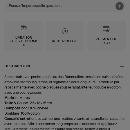
LIVRAISON
PAIEMENT EN
OFFERTE DÈS 150
RETOUR OFFERT
3X,4X
€
DESCRIPTION
Sac en cuir avec poche zippée au dos. Bandoulière tressée en cuir et chaîne,
amovible par mousquetons, et réglable en deux longueurs. Fermeture par
rabat aimanté avec poche plaquée sous le rabat. Intérieur doublé en coton
avec une poche zippée.
Made in :
Maroc.
Taille & Coupe :
23 x 12 x 15 cm
Composition :
100% chèvre.
Doublure : 100% coton.
Conseil d'entretien :
Le cuir est une matière vivante et naturelle qui se patine
avec le temps. Afin de conserver longtemps votre accessoire, appliquez
régulièrement une crème nourrissante non grasse. Testez le produit