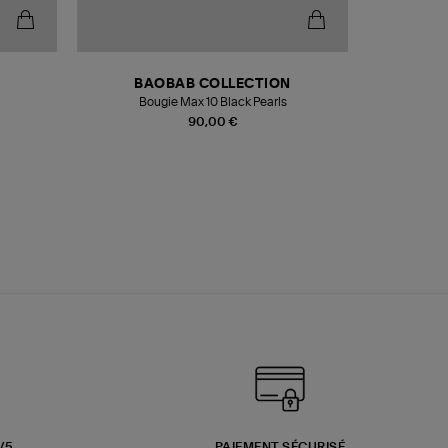
BAOBAB COLLECTION
Bougie Max 10 Black Pearls
Paréo Fou
90,00 €
3/5
PAIEMENT SÉCURISÉ