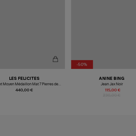
-50%
LES FELICITES
ANINE BING
et Moyen Médaillon Mat 7 Pierres de
Jean Jax Noir
Protection
440,00 €
115,00 €
230,00 €