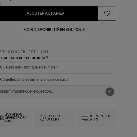
AJOUTER AU PANIER
VOIR DISPONIBILITÉ EN BOUTIQUE
RE CONSEILLÈRE LULLI
 question sur ce produit ?
Ce sac est-il fabriqué en Tunisie ?
Quelles sont les dimensions de ce sac ?
LIVRAISON
RETOUR
PAIEMENT EN
OFFERTE DÈS
OFFERT
3X,4X
150 €