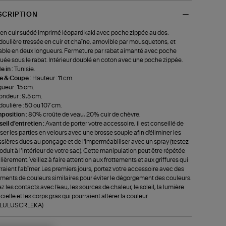
SCRIPTION
en cuir suédé imprimé léopard kaki avec poche zippée au dos.
oulière tressée en cuir et chaîne, amovible par mousquetons, et
able en deux longueurs. Fermeture par rabat aimanté avec poche
uée sous le rabat. Intérieur doublé en coton avec une poche zippée.
 in :
Tunisie.
le & Coupe :
Hauteur : 11 cm.
ueur : 15 cm.
ondeur : 9,5 cm.
oulière : 50 ou 107 cm.
position :
80% croûte de veau, 20% cuir de chèvre.
eil d'entretien :
Avant de porter votre accessoire, il est conseillé de
ser les parties en velours avec une brosse souple afin d'éliminer les
sières dues au ponçage et de l'imperméabiliser avec un spray (testez
roduit à l’intérieur de votre sac). Cette manipulation peut être répétée
lièrement. Veillez à faire attention aux frottements et aux griffures qui
raient l'abîmer. Les premiers jours, portez votre accessoire avec des
ments de couleurs similaires pour éviter le dégorgement des couleurs.
ez les contacts avec l'eau, les sources de chaleur, le soleil, la lumière
ficielle et les corps gras qui pourraient altérer la couleur.
f-LULUSCRLEKA)