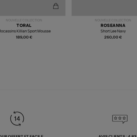
NOUVELLE COLLECTION
NOUVELLE COLLECTION
TORAL
ROSEANNA
ocassins Killian Sport Mousse
Short Lee Navy
189,00 €
260,00 €
OUR OFFERT ET FACILE
AVIS CLIENTS : 4.8