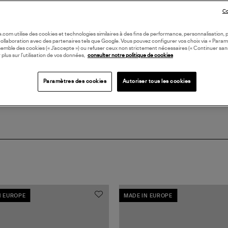
LI
Co
DI
oile.com utilise des cookies et technologies similaires à des fins de performance, personnalisation, p
collaboration avec des partenaires tels que Google. Vous pouvez configurer vos choix via « Param
semble des cookies (« J’accepte ») ou refuser ceux non strictement nécessaires (« Continuer san
 plus sur l’utilisation de vos données,
consulter notre politique de cookies
Coll
Paramètres des cookies
Autoriser tous les cookies
N EUROPE
MADE IN EUROPE