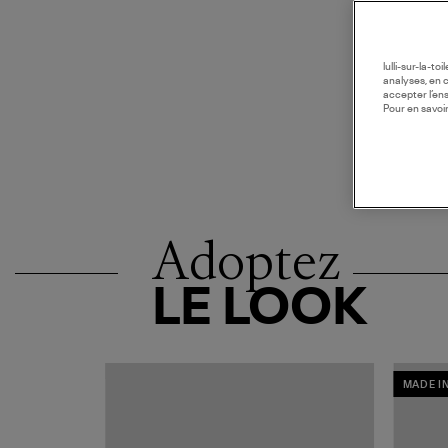
lulli-sur-la-t
analyses, en 
accepter l’en
Pour en savoir
Adoptez
LE LOOK
MADE I