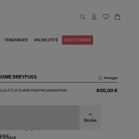
TENDANCES
VALISE D'ÉTÉ
LAST CHANCE
ROME DREYFUSS
Partager
c
Lulu S Cuir Suédé Imprimé Léopard Kaki
600,00 €
u
r
édé
primé
+
7
opard
Voir plus
i
le
unique