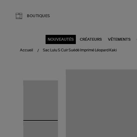
Aller au contenu principal
BOUTIQUES
NOUVEAUTÉS
CRÉATEURS
VÊTEMENTS
Accueil
Sac Lulu S Cuir Suédé Imprimé Léopard Kaki