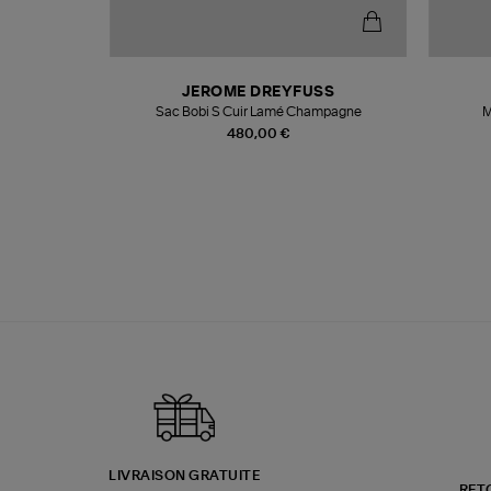
T
JEROME DREYFUSS
k
Sac Bobi S Cuir Lamé Champagne
M
480,00 €
LIVRAISON GRATUITE
RET