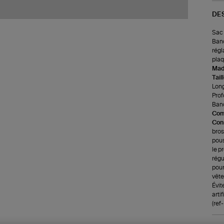
DE
Sac 
Band
régl
plaq
Made
Tail
Long
Prof
Band
Com
Cons
bros
pous
le p
régu
pour
vête
Évit
arti
(re