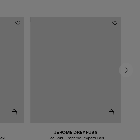
S
JEROME DREYFUSS
aki
Sac Bobi S Imprimé Léopard Kaki