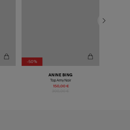
-50%
ANINE BING
JE
Top Amy Noir
Sac Lulu M C
150,00 €
300,00 €