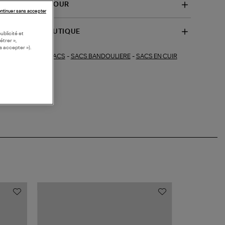
VRAISON ET RETOUR
ntinuer sans accepter
SPONIBILITÉ BOUTIQUE
ublicité et
étrer »,
s accepter »).
SACS
-
SACS BANDOULIERE
-
SACS EN CUIR
ections similaires :