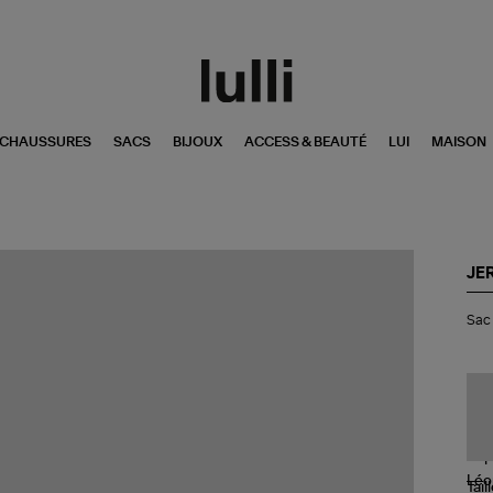
CHAUSSURES
SACS
BIJOUX
ACCESS & BEAUTÉ
LUI
MAISON
JE
Sa
Sac 
Lul
S
Cui
Su
Im
Lé
Kak
Tail