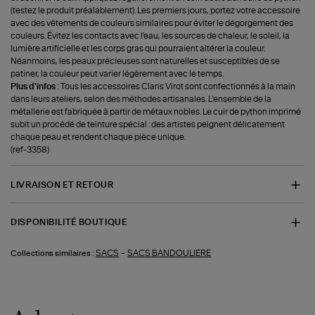
(testez le produit préalablement). Les premiers jours, portez votre accessoire
avec des vêtements de couleurs similaires pour éviter le dégorgement des
couleurs. Évitez les contacts avec l'eau, les sources de chaleur, le soleil, la
lumière artificielle et les corps gras qui pourraient altérer la couleur.
Néanmoins, les peaux précieuses sont naturelles et susceptibles de se
patiner, la couleur peut varier légèrement avec le temps.
Plus d'infos :
Tous les accessoires Claris Virot sont confectionnés à la main
dans leurs ateliers, selon des méthodes artisanales. L’ensemble de la
métallerie est fabriquée à partir de métaux nobles. Le cuir de python imprimé
subit un procédé de teinture spécial : des artistes peignent délicatement
chaque peau et rendent chaque pièce unique.
(ref-3358)
LIVRAISON ET RETOUR
DISPONIBILITÉ BOUTIQUE
-
SACS
SACS BANDOULIERE
Collections similaires :