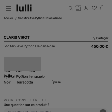
Aller au contenu principal
Accueil
Sac Mini Ava Python Celosia Rose
CLARIS VIROT
Partager
Sac
Sac Mini Ava Python Celosia Rose
450,00 €
Mini
Ava
Python
Celosia
Rose
Taille
unique
Épuisé
VOTRE CONSEILLÈRE LULLI
Une question sur ce produit ?