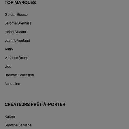
TOP MARQUES
Golden Goose
Jérôme Dreyfuss
Isabel Marant
Jeanne Vouland
Autry
Vanessa Bruno
Ugg
Baobab Collection
Assouline
CRÉATEURS PRÊT-À-PORTER
Kujten
Samsoe Samsoe