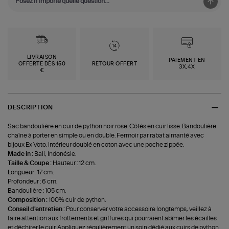
LIVRAISON
PAIEMENT EN
OFFERTE DÈS 150
RETOUR OFFERT
3X,4X
€
DESCRIPTION
Sac bandoulière en cuir de python noir rose. Côtés en cuir lisse. Bandoulière
chaîne à porter en simple ou en double. Fermoir par rabat aimanté avec
bijoux Ex Voto. Intérieur doublé en coton avec une poche zippée.
Made in :
Bali, Indonésie.
Taille & Coupe :
Hauteur : 12 cm.
Longueur : 17 cm.
Profondeur : 6 cm.
Bandoulière : 105 cm.
Composition :
100% cuir de python.
Conseil d'entretien :
Pour conserver votre accessoire longtemps, veillez à
faire attention aux frottements et griffures qui pourraient abîmer les écailles
et déchirer le cuir. Appliquez régulièrement un soin dédié aux cuirs de python