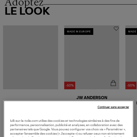
Adoptez
LE LOOK
MADE IN EUROPE
MADE 
-50%
-50%
JW ANDERSON
Jean Cut Out Knee Bootcut
Bleu
Continuer sans accepter
232,50 €
465,00 €
lulli-sur-la-toile.com utilise des cookies et technologies similaires à des fins de
performance, personnalisation, publicité et analyses, en collaboration avec des
partenaires tels que Google. Vous pouvez configurer vos choix via « Paramétrer »,
accepter l’ensemble des cookies (« J’accepte ») ou refuser ceux non strictement