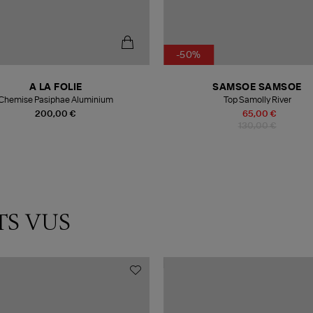
-50%
A LA FOLIE
SAMSOE SAMSOE
Chemise Pasiphae Aluminium
Top Samolly River
200,00 €
65,00 €
130,00 €
TS VUS