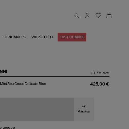
TENDANCES
VALISE D'ÉTÉ
LAST CHANCE
NNI
Partager
c
Mini Bou Croco Delicate Blue
425,00 €
i
u
oco
icate
e
+
7
Voir plus
le
unique