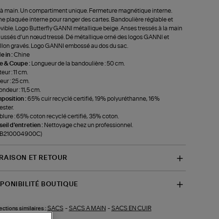
à main. Un compartiment unique. Fermeture magnétique interne.
e plaquée interne pour ranger des cartes. Bandoulière réglable et
ible. Logo Butterfly GANNI métallique beige. Anses tressés à la main
ussés d’un nœud tressé. Dé métallique orné des logos GANNI et
llon gravés. Logo GANNI embossé au dos du sac.
 in :
Chine
le & Coupe :
Longueur de la bandoulière : 50 cm.
eur : 11 cm.
eur : 25 cm.
ondeur : 11,5 cm.
position :
65% cuir recyclé certifié, 19% polyuréthanne, 16%
ester.
lure : 65% coton recyclé certifié, 35% coton.
eil d'entretien :
Nettoyage chez un professionnel.
f-B210004900C)
VRAISON ET RETOUR
SPONIBILITÉ BOUTIQUE
SACS
-
SACS A MAIN
-
SACS EN CUIR
ections similaires :