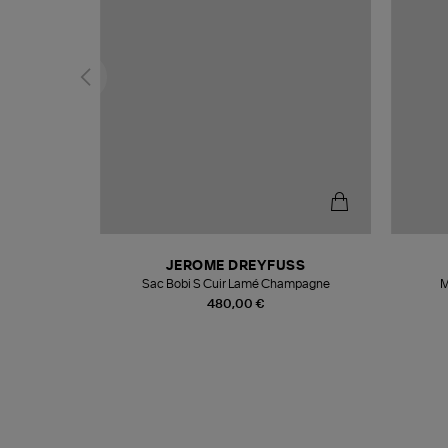
N
JEROME DREYFUSS
te
Sac Bobi S Cuir Lamé Champagne
M
480,00 €