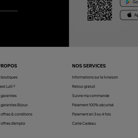
PROPOS
NOS SERVICES
 boutiques
Informations sur la livraison
est Lulli ?
Retour gratuit
 garanties
Suivre ma commande
 garanties Bijoux
Paiement 100% sécurisé
 offres & conditions
Paiement en 3 ou 4 fois
offres d'emploi
Carte Cadeau