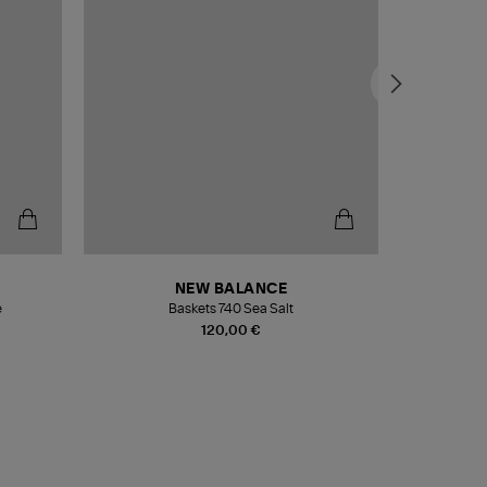
NEW BALANCE
e
Baskets 740 Sea Salt
Veste
120,00 €