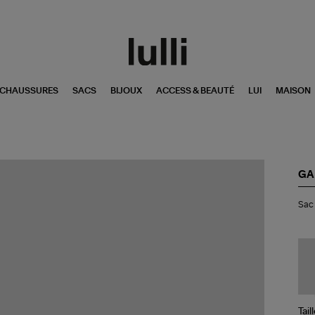
CHAUSSURES
SACS
BIJOUX
ACCESS & BEAUTÉ
LUI
MAISON
GA
Sa
Sac 
Min
Bo
Cr
Del
Blu
Tail