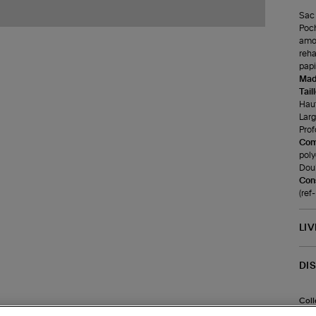
Sac 
Poch
amov
reha
papi
Made
Tail
Haut
Larg
Prof
Com
poly
Doub
Cons
(re
LI
DI
Coll