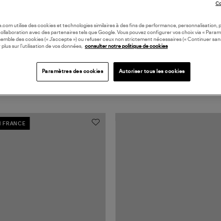
Co
oile.com utilise des cookies et technologies similaires à des fins de performance, personnalisation, p
collaboration avec des partenaires tels que Google. Vous pouvez configurer vos choix via « Param
semble des cookies (« J’accepte ») ou refuser ceux non strictement nécessaires (« Continuer san
 plus sur l’utilisation de vos données,
consulter notre politique de cookies
Paramètres des cookies
Autoriser tous les cookies
N FRANCE