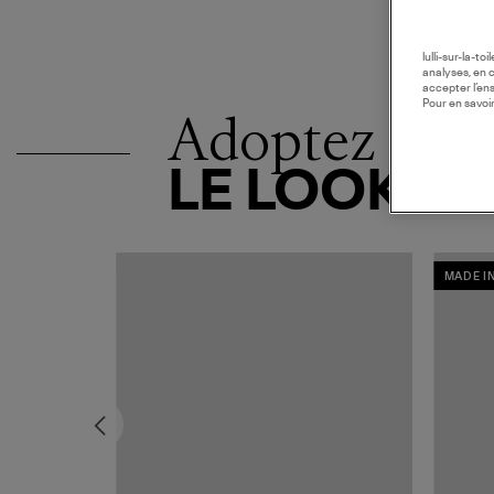
lulli-sur-la-t
analyses, en 
accepter l’en
Pour en savoir
Adoptez
LE LOOK
MADE I