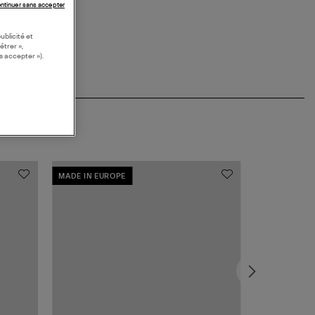
ntinuer sans accepter
ublicité et
étrer »,
s accepter »).
MADE IN EUROPE
MADE IN EUR