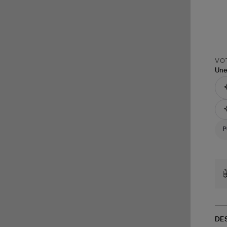
VOT
Une
DE