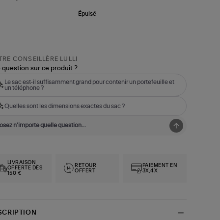
Épuisé
RE CONSEILLÈRE LULLI
 question sur ce produit ?
Le sac est-il suffisamment grand pour contenir un portefeuille et
un téléphone ?
Quelles sont les dimensions exactes du sac ?
LIVRAISON
RETOUR
PAIEMENT EN
OFFERTE DÈS
OFFERT
3X,4X
150 €
SCRIPTION