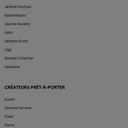
Jérôme Dreyfuss
Isabel Marant
Jeanne Vouland
Autry
Vanessa Bruno
Ugg
Baobab Collection
Assouline
CRÉATEURS PRÊT-À-PORTER
Kujten
Samsoe Samsoe
Soeur
Ganni