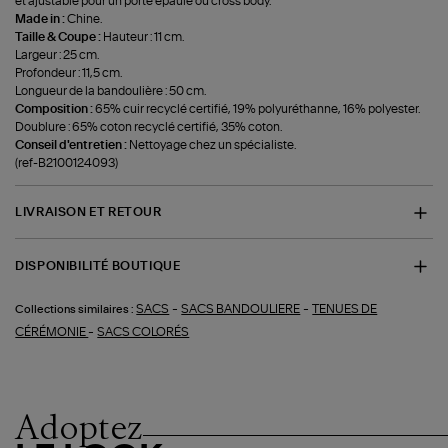
et ajustable pour un porté épaule ou cross body.
Made in :
Chine.
Taille & Coupe :
Hauteur : 11 cm.
Largeur : 25 cm.
Profondeur : 11,5 cm.
Longueur de la bandoulière : 50 cm.
Composition :
65% cuir recyclé certifié, 19% polyuréthanne, 16% polyester.
Doublure : 65% coton recyclé certifié, 35% coton.
Conseil d'entretien :
Nettoyage chez un spécialiste.
(ref-B2100124093)
LIVRAISON ET RETOUR
DISPONIBILITÉ BOUTIQUE
-
-
SACS
SACS BANDOULIERE
TENUES DE
Collections similaires :
-
CÉRÉMONIE
SACS COLORÉS
Adoptez