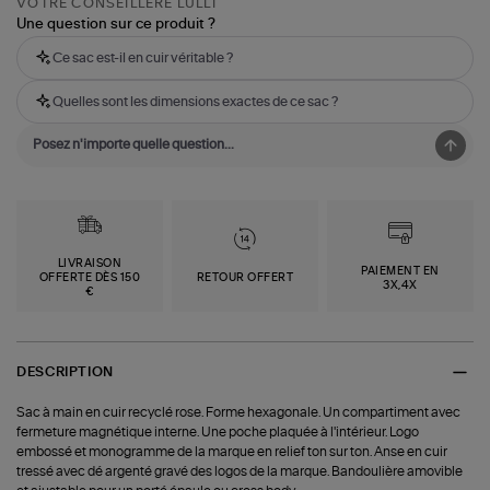
VOTRE CONSEILLÈRE LULLI
Une question sur ce produit ?
Ce sac est-il en cuir véritable ?
Quelles sont les dimensions exactes de ce sac ?
LIVRAISON
PAIEMENT EN
OFFERTE DÈS 150
RETOUR OFFERT
3X,4X
€
DESCRIPTION
Sac à main en cuir recyclé rose. Forme hexagonale. Un compartiment avec
fermeture magnétique interne. Une poche plaquée à l'intérieur. Logo
embossé et monogramme de la marque en relief ton sur ton. Anse en cuir
tressé avec dé argenté gravé des logos de la marque. Bandoulière amovible