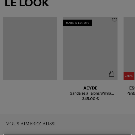
LE LOOK
MADE IN EUROPE
-30%
AEYDE
ES
Sandales à Talons Wilma
Pant
Hazelnut
345,00 €
VOUS AIMEREZ AUSSI