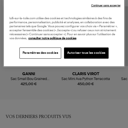
Continuer sans accepter
lulli-sur-la-toile.com utilise des cookies et technologies similaires à des fins de
performance, personnalisation, publicité et analyses, en collaboration avec des
partenaires tels que Google. Vous pouvez configurer vos choix via « Paramétrer »,
accepter l’ensemble des cookies (« J’accepte ») ou refuser ceux non strictement
nécessaires (« Continuer sans accepter »). Pour en savoir plus sur l’utilisation de
vos données,
consulter notre politique de cookies
Paramètres des cookies
Autoriser tous les cookies
GANNI
CLARIS VIROT
Sac Small Bou Grained
Sac Mini Ava Python Terracotta
Sac 
Cabaret
425,00 €
450,00 €
VOS DERNIERS PRODUITS VUS