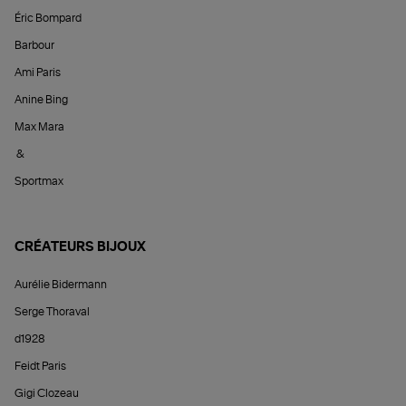
Éric Bompard
Barbour
Ami Paris
Anine Bing
Max Mara
&
Sportmax
CRÉATEURS BIJOUX
Aurélie Bidermann
Serge Thoraval
d1928
Feidt Paris
Gigi Clozeau