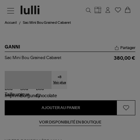
Aller au contenu principal
Accueil
Sac Mini Bou Grained Cabaret
GANNI
Partager
Sac
Sac Mini Bou Grained Cabaret
380,00 €
Mini
Bou
Grained
Cabaret
+
8
Voir plus
Taille
unique
AJOUTER AU PANIER
VOIR DISPONIBILITÉ EN BOUTIQUE