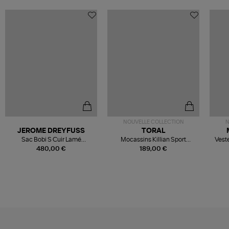
NOUVELLE COLLECTION
N
JEROME DREYFUSS
TORAL
Sac Bobi S Cuir Lamé
Mocassins Killian Sport
Veste
Champagne
Mousse
480,00 €
189,00 €