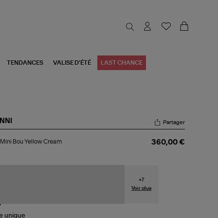
TENDANCES
VALISE D'ÉTÉ
LAST CHANCE
NNI
Partager
c
Mini Bou Yellow Cream
360,00 €
i
u
low
eam
+
7
Voir plus
le
unique