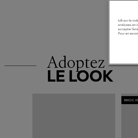
lulli-sur-la-t
analyses, en 
accepter l’en
Pour en savoir
Adoptez
LE LOOK
MADE I