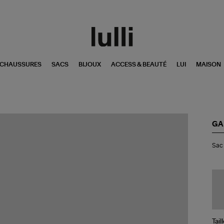
CHAUSSURES
SACS
BIJOUX
ACCESS & BEAUTÉ
LUI
MAISON
GA
Sa
Sac 
Min
Bo
Yel
Cr
Tail