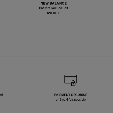
NEW BALANCE
e
Baskets 740 Sea Salt
Veste
120,00 €
3/5
PAIEMENT SÉCURISÉ
en 3 ou 4 fois possible