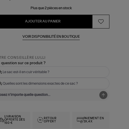
Plus que 2 pièces en stock
AJOUTER AU PANIER
VOIR DISPONIBILITÉ EN BOUTIQUE
RE CONSEILLÈRE LULLI
 question sur ce produit ?
Le sac est-il en cuir véritable ?
Quelles sont les dimensions exactes de ce sac ?
LIVRAISON
RETOUR
PAIEMENT EN
OFFERTE DÈS
OFFERT
3X,4X
150 €