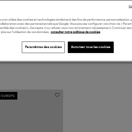
DI
Co
Coll
oile.com utilise des cookies et technologies similaires à des fins de performance, personnalisation, p
collaboration avec des partenaires tels que Google. Vous pouvez configurer vos choix via « Param
semble des cookies (« J’accepte ») ou refuser ceux non strictement nécessaires (« Continuer san
 plus sur l’utilisation de vos données,
consulter notre politique de cookies
Paramètres des cookies
Autoriser tous les cookies
N EUROPE