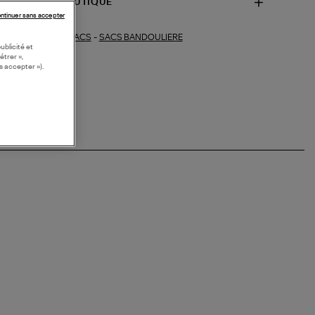
SPONIBILITÉ BOUTIQUE
ntinuer sans accepter
SACS
-
SACS BANDOULIERE
ections similaires :
ublicité et
étrer »,
s accepter »).