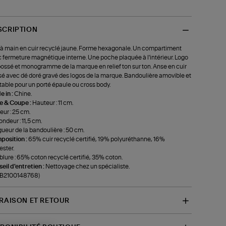
SCRIPTION
à main en cuir recyclé jaune. Forme hexagonale. Un compartiment
 fermeture magnétique interne. Une poche plaquée à l'intérieur. Logo
ssé et monogramme de la marque en relief ton sur ton. Anse en cuir
sé avec dé doré gravé des logos de la marque. Bandoulière amovible et
table pour un porté épaule ou cross body.
 in :
Chine.
le & Coupe :
Hauteur : 11 cm.
eur : 25 cm.
ondeur : 11,5 cm.
ueur de la bandoulière : 50 cm.
position :
65% cuir recyclé certifié, 19% polyuréthanne, 16%
ester.
lure : 65% coton recyclé certifié, 35% coton.
eil d'entretien :
Nettoyage chez un spécialiste.
-B2100148768)
VRAISON ET RETOUR