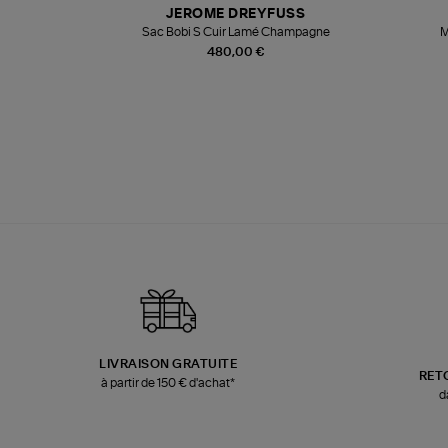
JEROME DREYFUSS
te
Sac Bobi S Cuir Lamé Champagne
M
480,00 €
LIVRAISON GRATUITE
RET
à partir de 150 € d'achat*
d