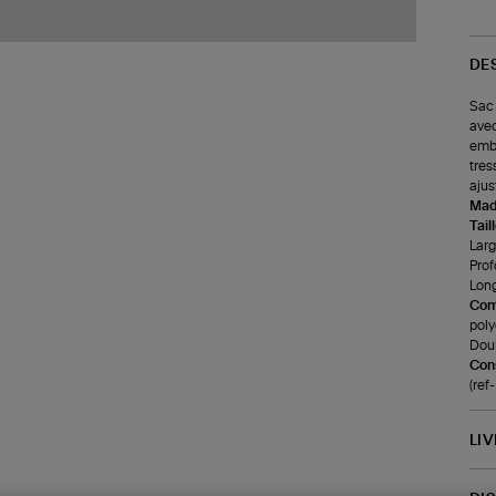
DE
Sac 
avec
embo
tres
ajus
Made
Tail
Larg
Prof
Long
Com
poly
Doub
Cons
(ref
LI