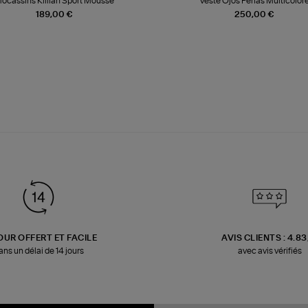
ocassins Killian Sport Mousse
Veste Ojos Perlas Multicolor
189,00 €
250,00 €
OUR OFFERT ET FACILE
AVIS CLIENTS : 4.8
ans un délai de 14 jours
avec avis vérifiés