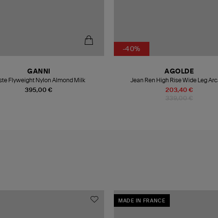
-40%
GANNI
AGOLDE
ste Flyweight Nylon Almond Milk
Jean Ren High Rise Wide Leg Ar
395,00 €
203,40 €
339,00 €
MADE IN FRANCE