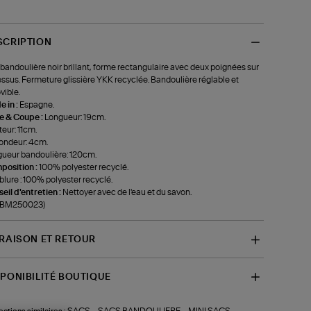
SCRIPTION
bandoulière noir brillant, forme rectangulaire avec deux poignées sur
essus. Fermeture glissière YKK recyclée. Bandoulière réglable et
ible.
 in :
Espagne.
le & Coupe :
Longueur: 19cm.
eur: 11cm.
ondeur: 4cm.
ueur bandoulière: 120cm.
position :
100% polyester recyclé.
lure : 100% polyester recyclé.
eil d'entretien :
Nettoyer avec de l'eau et du savon.
f-BM250023)
VRAISON ET RETOUR
SPONIBILITÉ BOUTIQUE
SACS
SACS BANDOULIERE
MINI SACS