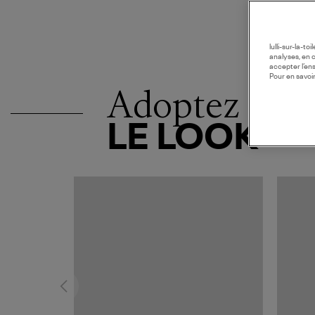
lulli-sur-la-t
analyses, en 
accepter l’en
Pour en savoir
Adoptez
LE LOOK