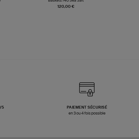
e
Baskets 740 Sea Salt
Veste
120,00 €
3/5
PAIEMENT SÉCURISÉ
en 3 ou 4 fois possible