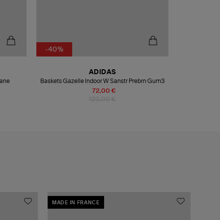
-40%
ADIDAS
cane
Baskets Gazelle Indoor W Sanstr Prebrn Gum3
72,00 €
120,00 €
MADE IN FRANCE
MADE