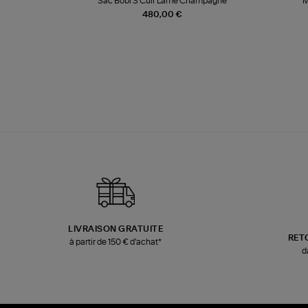
te
Sac Bobi S Cuir Lamé Champagne
M
480,00 €
LIVRAISON GRATUITE
RET
à partir de 150 € d'achat*
d