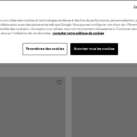
Coll
Co
oile.com utilise des cookies et technologies similaires à des fins de performance, personnalisation, p
collaboration avec des partenaires tels que Google. Vous pouvez configurer vos choix via « Param
semble des cookies (« J’accepte ») ou refuser ceux non strictement nécessaires (« Continuer san
 plus sur l’utilisation de vos données,
consulter notre politique de cookies
Paramètres des cookies
Autoriser tous les cookies