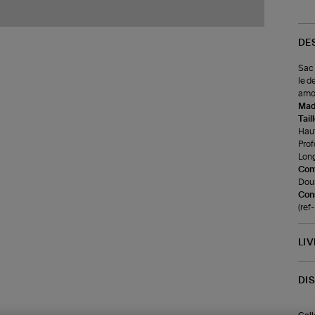
DE
Sac 
le d
amov
Made
Tail
Haut
Prof
Long
Com
Doub
Cons
(re
LI
DI