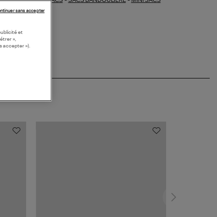
-
-
ections similaires :
ntinuer sans accepter
ublicité et
étrer »,
s accepter »).