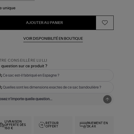
le
unique
AJOUTER AU PANIER
VOIR DISPONIBILITÉ EN BOUTIQUE
RE CONSEILLÈRE LULLI
 question sur ce produit ?
Ce sac est-il fabriqué en Espagne ?
Quelles sont les dimensions exactes de ce sac bandoulière ?
LIVRAISON
RETOUR
PAIEMENT EN
OFFERTE DÈS
OFFERT
3X,4X
150 €