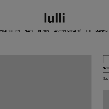
CHAUSSURES
SACS
BIJOUX
ACCESS & BEAUTÉ
LUI
MAISON
WO
Sa
Sac 
Min
Bow
Nui
Noi