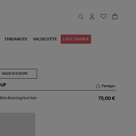
TENDANCES
VALISE D'ÉTÉ
LAST CHANCE
MADE IN EUROPE
UF
Partager
c
Mini Bowling Nuit Noir
75,00 €
i
ling
t
r