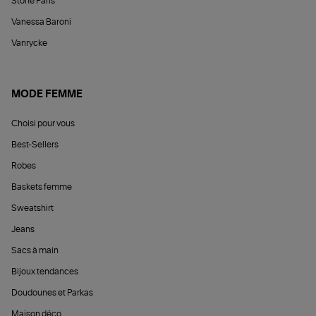
Stone Paris
Vanessa Baroni
Vanrycke
MODE FEMME
Choisi pour vous
Best-Sellers
Robes
Baskets femme
Sweatshirt
Jeans
Sacs à main
Bijoux tendances
Doudounes et Parkas
Maison déco