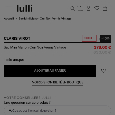
Aller au contenu principal
Accueil
Sac Mini Manon Cuir Noir Vernis Vintage
SOLDES
-40%
CLARIS VIROT
Partager
Sac
Sac Mini Manon Cuir Noir Vernis Vintage
378,00 €
Mini
630,00 €
Manon
Cuir
Taille
unique
Noir
Vernis
AJOUTER AU PANIER
Vintage
VOIR DISPONIBILITÉ EN BOUTIQUE
VOTRE CONSEILLÈRE LULLI
Une question sur ce produit ?
Ce sac est-il en cuir de python ?