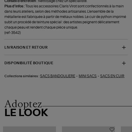
Conseil d'entretien :
Nettoyage chez un spécialiste.
Plus d'infos :
Tous les accessoires Claris Virot sont confectionnés à la main
dans leurs ateliers, selon des méthodes artisanales. L’ensemble de la
métallerie est fabriquée à partir de métaux nobles. Le cuir de python imprimé
subit un procédé de teinture spécial : des artistes peignent délicatement
chaque peau et rendent chaque pièce unique.
(ref-3542)
LIVRAISON ET RETOUR
DISPONIBILITÉ BOUTIQUE
-
-
SACS BANDOULIERE
MINI SACS
SACS EN CUIR
Collections similaires :
Adoptez
LE LOOK