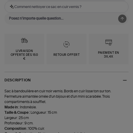
Comment nettoyer ce sac en cuir vernis ?
LIVRAISON
PAIEMENT EN
OFFERTE DÈS 150
RETOUR OFFERT
3X,4X
€
DESCRIPTION
Sac à bandoulière en cuir noir vernis. Bords en cuir lisse ton sur ton.
Fermeture aimantée ornée d'un bijoux et d'un mini scarabée. Trois
compartiments à soufflet.
Made in :
Indonésie.
Taille & Coupe :
Longueur : 15 cm
Largeur : 25 cm
Profondeur : 9 cm.
Composition :
100% cuir.