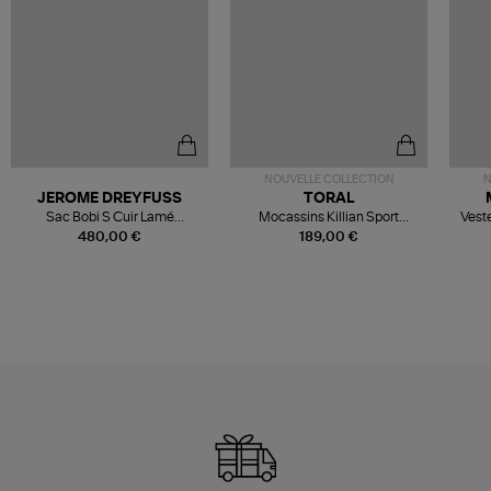
NOUVELLE COLLECTION
N
JEROME DREYFUSS
TORAL
Sac Bobi S Cuir Lamé
Mocassins Killian Sport
Veste
Champagne
Mousse
480,00 €
189,00 €