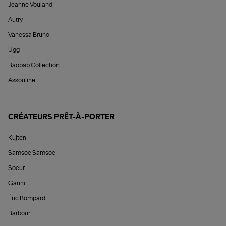
Jeanne Vouland
Autry
Vanessa Bruno
Ugg
Baobab Collection
Assouline
CRÉATEURS PRÊT-À-PORTER
Kujten
Samsoe Samsoe
Soeur
Ganni
Éric Bompard
Barbour