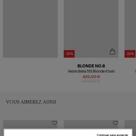
-30%
-50%
BLONDE NO.8
Veste Bella 515 Blonde Khaki
420,00 €
600,00 €
VOUS AIMEREZ AUSSI
Continuer sans accepter