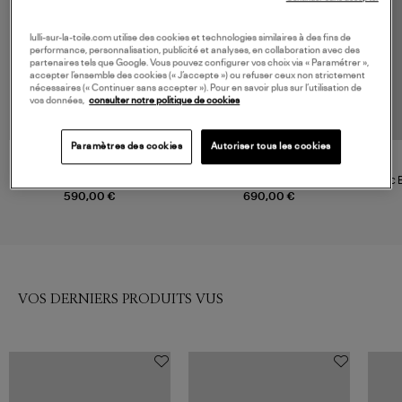
lulli-sur-la-toile.com utilise des cookies et technologies similaires à des fins de
performance, personnalisation, publicité et analyses, en collaboration avec des
partenaires tels que Google. Vous pouvez configurer vos choix via « Paramétrer »,
accepter l’ensemble des cookies (« J’accepte ») ou refuser ceux non strictement
nécessaires (« Continuer sans accepter »). Pour en savoir plus sur l’utilisation de
vos données,
consulter notre politique de cookies
Paramètres des cookies
Autoriser tous les cookies
CLARIS VIROT
CLARIS VIROT
Sac Lily Python Noir
Sac Big Charly Python Chaîne
Sac B
Dorée Noir
590,00 €
690,00 €
VOS DERNIERS PRODUITS VUS