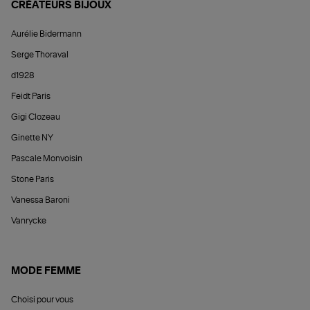
CRÉATEURS BIJOUX
Aurélie Bidermann
Serge Thoraval
d1928
Feidt Paris
Gigi Clozeau
Ginette NY
Pascale Monvoisin
Stone Paris
Vanessa Baroni
Vanrycke
MODE FEMME
Choisi pour vous