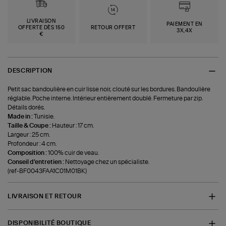
LIVRAISON
PAIEMENT EN
OFFERTE DÈS 150
RETOUR OFFERT
3X,4X
€
DESCRIPTION
Petit sac bandoulière en cuir lisse noir, clouté sur les bordures. Bandoulière
réglable. Poche interne. Intérieur entièrement doublé. Fermeture par zip.
Détails dorés.
Made in :
Tunisie.
Taille & Coupe :
Hauteur : 17 cm.
Largeur : 25 cm.
Profondeur : 4 cm.
Composition :
100% cuir de veau.
Conseil d'entretien :
Nettoyage chez un spécialiste.
(ref-BF0043FAA1C01M01BK)
LIVRAISON ET RETOUR
DISPONIBILITÉ BOUTIQUE