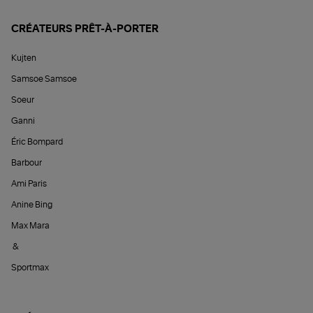
CRÉATEURS PRÊT-À-PORTER
Kujten
Samsoe Samsoe
Soeur
Ganni
Éric Bompard
Barbour
Ami Paris
Anine Bing
Max Mara
&
Sportmax