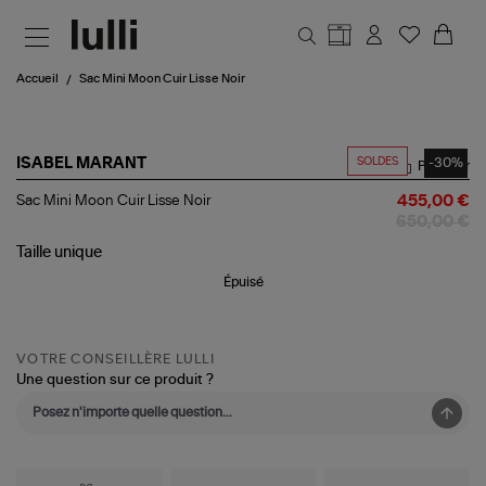
Aller au contenu principal
Accueil
Sac Mini Moon Cuir Lisse Noir
SOLDES
-30%
ISABEL MARANT
Partager
Sac
Sac Mini Moon Cuir Lisse Noir
455,00 €
Mini
650,00 €
Moon
Cuir
Taille
unique
Lisse
Épuisé
Noir
VOTRE CONSEILLÈRE LULLI
Une question sur ce produit ?