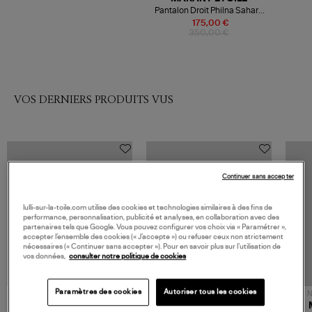
Pantalon Droit Philna Sahara
Coton Marron
175,00 €
350,00 €
VOS DERNIERS PRODUITS VUS
Continuer sans accepter
lulli-sur-la-toile.com utilise des cookies et technologies similaires à des fins de
performance, personnalisation, publicité et analyses, en collaboration avec des
partenaires tels que Google. Vous pouvez configurer vos choix via « Paramétrer »,
accepter l’ensemble des cookies (« J’accepte ») ou refuser ceux non strictement
nécessaires (« Continuer sans accepter »). Pour en savoir plus sur l’utilisation de
vos données,
consulter notre politique de cookies
Paramètres des cookies
Autoriser tous les cookies
NOUVELLE COLLECTION
N
JEROME DREYFUSS
TORAL