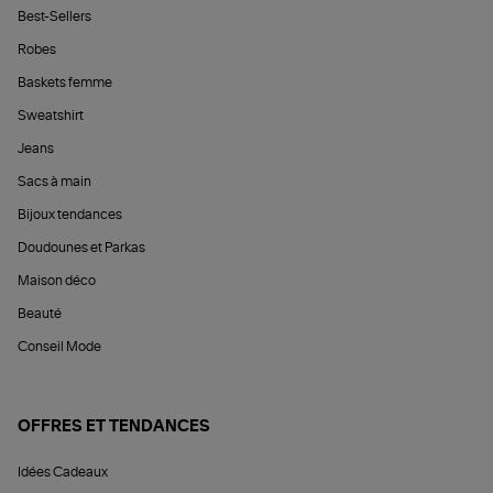
Best-Sellers
Robes
Baskets femme
Sweatshirt
Jeans
Sacs à main
Bijoux tendances
Doudounes et Parkas
Maison déco
Beauté
Conseil Mode
OFFRES ET TENDANCES
Idées Cadeaux