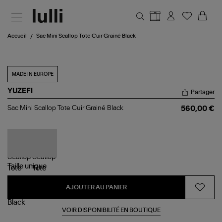
Aller au contenu principal
Accueil
Sac Mini Scallop Tote Cuir Grainé Black
MADE IN EUROPE
YUZEFI
Partager
Sac
Sac Mini Scallop Tote Cuir Grainé Black
560,00 €
Mini
Scallop
Tote
Cuir
Grainé
Black
Taille
unique
AJOUTER AU PANIER
VOIR DISPONIBILITÉ EN BOUTIQUE