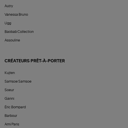
Autry
Vanessa Bruno
Ugg
Baobab Collection
Assouline
CRÉATEURS PRÊT-À-PORTER
Kujten
Samsoe Samsoe
Soeur
Ganni
Éric Bompard
Barbour
Ami Paris