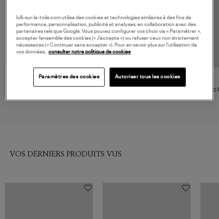
lulli-sur-la-toile.com utilise des cookies et technologies similaires à des fins de
performance, personnalisation, publicité et analyses, en collaboration avec des
partenaires tels que Google. Vous pouvez configurer vos choix via « Paramétrer »,
accepter l’ensemble des cookies (« J’accepte ») ou refuser ceux non strictement
nécessaires (« Continuer sans accepter »). Pour en savoir plus sur l’utilisation de
vos données,
consulter notre politique de cookies
NOUVELLE COLLECTION
NOUVELLE COLLECTION
Paramètres des cookies
Autoriser tous les cookies
AESTHER EKME
AESTHER EKME
Sac Cosmo Soft Grain Black
Sac Fold Grain Black
Sac 
530,00 €
725,00 €
VOS DERNIERS PRODUITS VUS