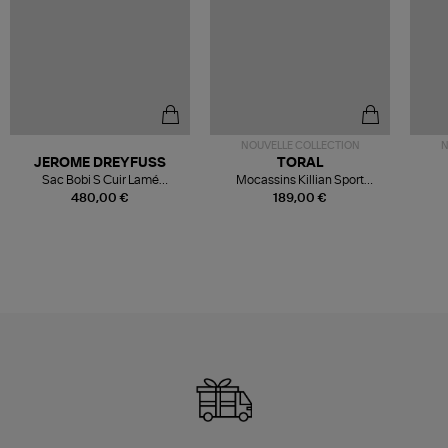
NOUVELLE COLLECTION
N
JEROME DREYFUSS
TORAL
Sac Bobi S Cuir Lamé
Mocassins Killian Sport
Champagne
Mousse
480,00 €
189,00 €