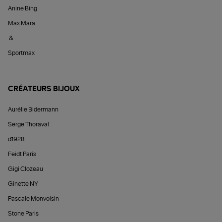
Anine Bing
Max Mara
&
Sportmax
CRÉATEURS BIJOUX
Aurélie Bidermann
Serge Thoraval
d1928
Feidt Paris
Gigi Clozeau
Ginette NY
Pascale Monvoisin
Stone Paris