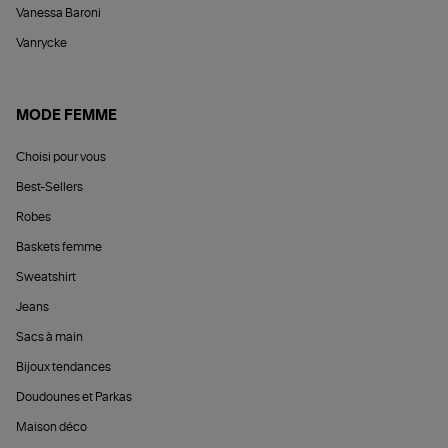
Vanessa Baroni
Vanrycke
MODE FEMME
Choisi pour vous
Best-Sellers
Robes
Baskets femme
Sweatshirt
Jeans
Sacs à main
Bijoux tendances
Doudounes et Parkas
Maison déco