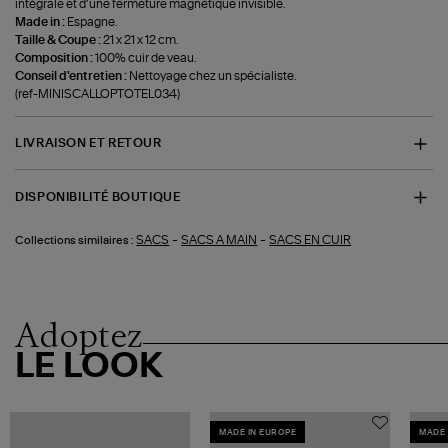
intégrale et d’une fermeture magnétique invisible.
Made in :
Espagne.
Taille & Coupe :
21 x 21 x 12 cm.
Composition :
100% cuir de veau.
Conseil d'entretien :
Nettoyage chez un spécialiste.
(ref-MINISCALLOPTOTEL034)
LIVRAISON ET RETOUR
DISPONIBILITÉ BOUTIQUE
-
-
SACS
SACS A MAIN
SACS EN CUIR
Collections similaires :
Adoptez
LE LOOK
MADE IN EUROPE
MADE 