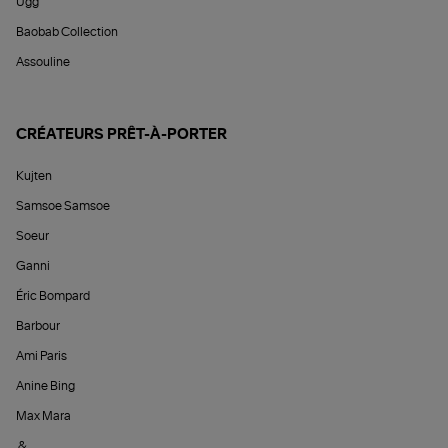
Ugg
Baobab Collection
Assouline
CRÉATEURS PRÊT-À-PORTER
Kujten
Samsoe Samsoe
Soeur
Ganni
Éric Bompard
Barbour
Ami Paris
Anine Bing
Max Mara
&