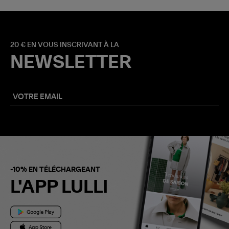
20 € EN VOUS INSCRIVANT À LA
NEWSLETTER
-10% EN TÉLÉCHARGEANT
L'APP LULLI