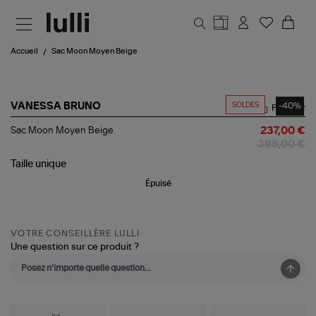
Aller au contenu principal
Accueil
Sac Moon Moyen Beige
SOLDES
-40%
VANESSA BRUNO
Partager
Sac
Sac Moon Moyen Beige
237,00 €
Moon
395,00 €
Moyen
Beige
Taille
unique
Épuisé
VOTRE CONSEILLÈRE LULLI
Une question sur ce produit ?