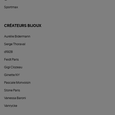
Sportmax
CRÉATEURS BIJOUX
Aurélie Bidermann
Serge Thoraval
d1928
Feidt Paris
Gigi Clozeau
Ginette NY
Pascale Monvoisin
Stone Paris
Vanessa Baroni
Vanrycke