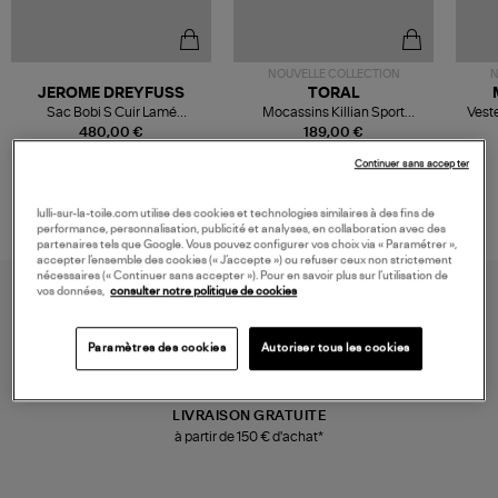
NOUVELLE COLLECTION
N
JEROME DREYFUSS
TORAL
Sac Bobi S Cuir Lamé
Mocassins Killian Sport
Veste
Champagne
Mousse
480,00 €
189,00 €
Continuer sans accepter
lulli-sur-la-toile.com utilise des cookies et technologies similaires à des fins de
performance, personnalisation, publicité et analyses, en collaboration avec des
partenaires tels que Google. Vous pouvez configurer vos choix via « Paramétrer »,
accepter l’ensemble des cookies (« J’accepte ») ou refuser ceux non strictement
nécessaires (« Continuer sans accepter »). Pour en savoir plus sur l’utilisation de
vos données,
consulter notre politique de cookies
Paramètres des cookies
Autoriser tous les cookies
LIVRAISON GRATUITE
à partir de 150 € d'achat*