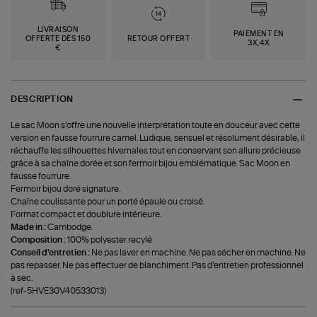
LIVRAISON
PAIEMENT EN
OFFERTE DÈS 150
RETOUR OFFERT
3X,4X
€
DESCRIPTION
Le sac Moon s’offre une nouvelle interprétation toute en douceur avec cette
version en fausse fourrure camel. Ludique, sensuel et résolument désirable, il
réchauffe les silhouettes hivernales tout en conservant son allure précieuse
grâce à sa chaîne dorée et son fermoir bijou emblématique. Sac Moon en
fausse fourrure.
Fermoir bijou doré signature.
Chaîne coulissante pour un porté épaule ou croisé.
Format compact et doublure intérieure.
Made in :
Cambodge.
Composition :
100% polyester recylé
Conseil d'entretien :
Ne pas laver en machine. Ne pas sécher en machine. Ne
pas repasser. Ne pas effectuer de blanchiment. Pas d’entretien professionnel
à sec.
(ref-5HVE30V40533013)