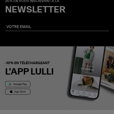
20 € EN VOUS INSCRIVANT À LA
NEWSLETTER
-10% EN TÉLÉCHARGEANT
L'APP LULLI