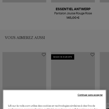
ESSENTIEL ANTWERP
Pantalon Jouise Rouge Rose
145,00 €
VOUS AIMEREZ AUSSI
MADE IN EUROPE
Continuer sans accepter
N
lulli-sur-la-toile.com utilise des cookies et technologies similaires à des fins de