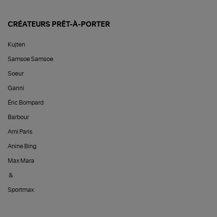
CRÉATEURS PRÊT-À-PORTER
Kujten
Samsoe Samsoe
Soeur
Ganni
Éric Bompard
Barbour
Ami Paris
Anine Bing
Max Mara
&
Sportmax