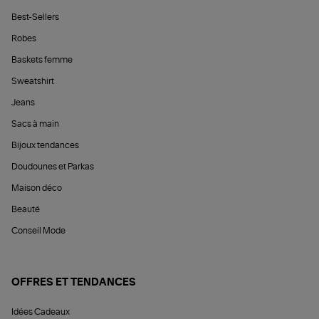
Best-Sellers
Robes
Baskets femme
Sweatshirt
Jeans
Sacs à main
Bijoux tendances
Doudounes et Parkas
Maison déco
Beauté
Conseil Mode
OFFRES ET TENDANCES
Idées Cadeaux