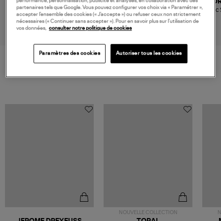
performance, personnalisation, publicité et analyses, en collaboration avec des
DRAGON DIFFUSION
ALIENINA
D
partenaires tels que Google. Vous pouvez configurer vos choix via « Paramétrer »,
Sac Santa Croce Cuir Forest
Sac Bella Mini White Caramel
Sac 
accepter l’ensemble des cookies (« J’accepte ») ou refuser ceux non strictement
511,00 €
316,00 €
nécessaires (« Continuer sans accepter »). Pour en savoir plus sur l’utilisation de
vos données,
consulter notre politique de cookies
Paramètres des cookies
Autoriser tous les cookies
VOS DERNIERS PRODUITS VUS
NOUVELLE COLLECTION
N