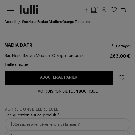
Aller au contenu principal
Accueil
Sac Nese Basket Medium Orange Turquoise
NADIA DAFRI
Partager
Sac
Sac Nese Basket Medium Orange Turquoise
263,00 €
Nese
Basket
Taille
unique
Medium
Orange
AJOUTER AU PANIER
Turquoise
VOIR DISPONIBILITÉ EN BOUTIQUE
VOTRE CONSEILLÈRE LULLI
Une question sur ce produit ?
Ce sac est-il entièrement fait à la main ?