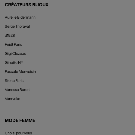
CRÉATEURS BIJOUX
Aurélie Bidermann
Serge Thoraval
d1928
Feidt Paris
Gigi Clozeau
Ginette NY
Pascale Monvoisin
Stone Paris
Vanessa Baroni
Vanrycke
MODE FEMME
Choisi pour vous