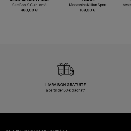
JEROME DREYFUSS
TORAL
Sac Bobi S Cuir Lamé
Mocassins Killian Sport
Veste
Champagne
Mousse
480,00 €
189,00 €
LIVRAISON GRATUITE
à partir de 150 € d'achat*