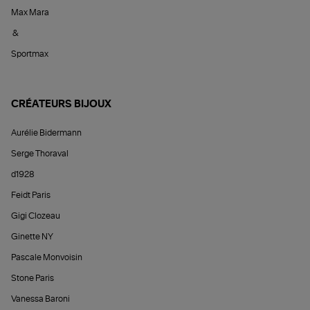
Max Mara
&
Sportmax
CRÉATEURS BIJOUX
Aurélie Bidermann
Serge Thoraval
d1928
Feidt Paris
Gigi Clozeau
Ginette NY
Pascale Monvoisin
Stone Paris
Vanessa Baroni