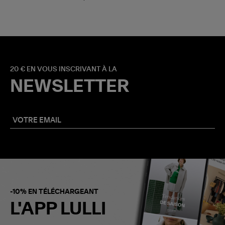
20 € EN VOUS INSCRIVANT À LA
NEWSLETTER
-10% EN TÉLÉCHARGEANT
L'APP LULLI