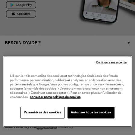
BESOIN D'AIDE ?
À PROPOS
Continuer sans accepter
NOS SERVICES
lulli-sur-la-toile.com utilise des cookies et technologies similaires à des fins de
performance, personnalisation, publicité et analyses, en collaboration avec des
partenaires tels que Google. Vous pouvez configurer vos choix via « Paramétrer »,
accepter l’ensemble des cookies (« J’accepte ») ou refuser ceux non strictement
SERVICE CLIENT
nécessaires (« Continuer sans accepter »). Pour en savoir plus sur l’utilisation de
vos données,
consulter notre politique de cookies
Paramètres des cookies
Autoriser tous les cookies
MODE DE PAIEMENT