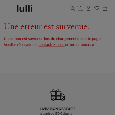
Aller au contenu principal
Une erreur est survenue.
Une erreur est survenue lors du chargement de cette page.
Veuillez réessayer et
contactez-nous
si l’erreur persiste.
LIVRAISON GRATUITE
à partir de 150 € d'achat*