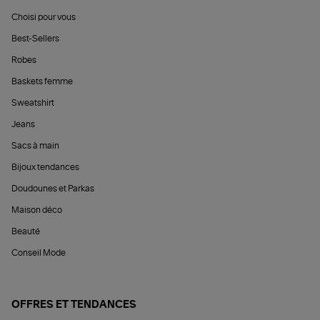
Choisi pour vous
Best-Sellers
Robes
Baskets femme
Sweatshirt
Jeans
Sacs à main
Bijoux tendances
Doudounes et Parkas
Maison déco
Beauté
Conseil Mode
OFFRES ET TENDANCES