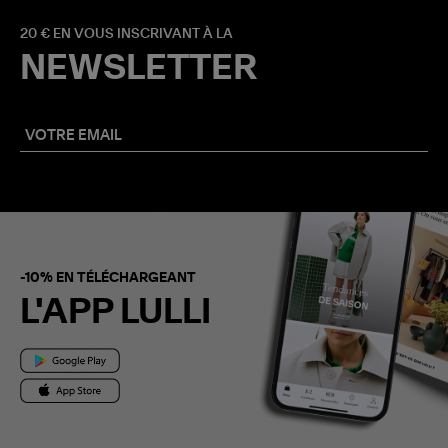
20 € EN VOUS INSCRIVANT À LA
NEWSLETTER
-10% EN TÉLÉCHARGEANT
L'APP LULLI