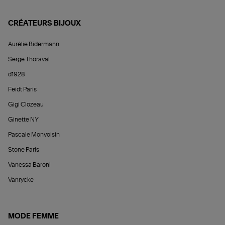
CRÉATEURS BIJOUX
Aurélie Bidermann
Serge Thoraval
d1928
Feidt Paris
Gigi Clozeau
Ginette NY
Pascale Monvoisin
Stone Paris
Vanessa Baroni
Vanrycke
MODE FEMME