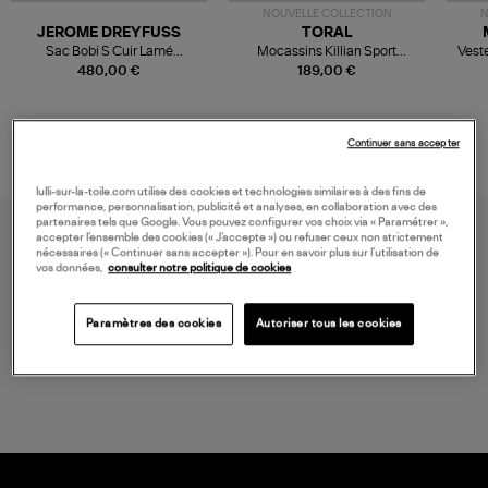
NOUVELLE COLLECTION
N
JEROME DREYFUSS
TORAL
Sac Bobi S Cuir Lamé
Mocassins Killian Sport
Veste
Champagne
Mousse
480,00 €
189,00 €
Continuer sans accepter
lulli-sur-la-toile.com utilise des cookies et technologies similaires à des fins de
performance, personnalisation, publicité et analyses, en collaboration avec des
partenaires tels que Google. Vous pouvez configurer vos choix via « Paramétrer »,
accepter l’ensemble des cookies (« J’accepte ») ou refuser ceux non strictement
nécessaires (« Continuer sans accepter »). Pour en savoir plus sur l’utilisation de
vos données,
consulter notre politique de cookies
Paramètres des cookies
Autoriser tous les cookies
LIVRAISON GRATUITE
à partir de 150 € d'achat*