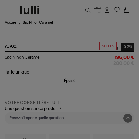
Aller au contenu principal
Accueil
Sac Ninon Caramel
SOLDES
-30%
A.P.C.
Partager
Sac
Sac Ninon Caramel
196,00 €
Ninon
280,00 €
Caramel
Taille
unique
Épuisé
VOTRE CONSEILLÈRE LULLI
Une question sur ce produit ?