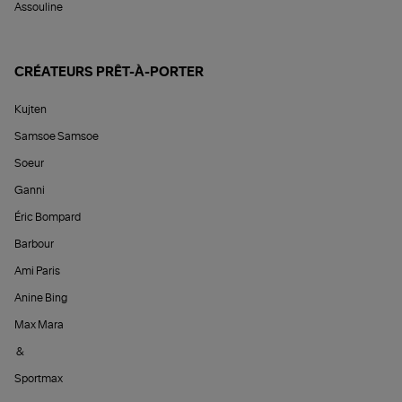
Assouline
CRÉATEURS PRÊT-À-PORTER
Kujten
Samsoe Samsoe
Soeur
Ganni
Éric Bompard
Barbour
Ami Paris
Anine Bing
Max Mara
&
Sportmax