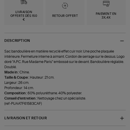
LIVRAISON
PAIEMENT EN
OFFERTE DÈS 150
RETOUR OFFERT
3X,4X
€
DESCRIPTION
Sac bandoulière en matière recyclé effet cuir noir. Une poche plaquée
intérieure. Fermeture interne à aimant. Cordon de serrage sur le dessus. Logo
doré ''A.P.C. Rue Madame Paris'' embossé sur le devant. Bandoulière réglable.
Doublé.
Made in :
Chine.
Taille & Coupe :
Hauteur : 21 cm.
Largeur : 26 cm.
Profondeur : 14 cm.
Composition :
60% polyuréthane. 40% polyester.
Conseil d'entretien :
Nettoyage chez un spécialiste.
(ref-PUAATF61583CAF)
LIVRAISON ET RETOUR