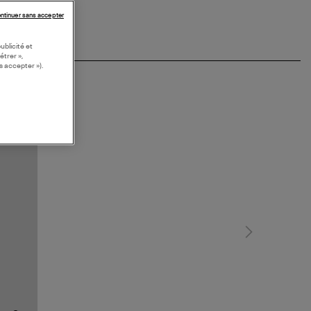
ntinuer sans accepter
ublicité et
étrer »,
s accepter »).