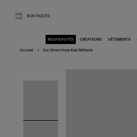
Aller au contenu principal
BOUTIQUES
NOUVEAUTÉS
CRÉATEURS
VÊTEMENTS
Accueil
Sac Ninon Hoop Kaki Militaire