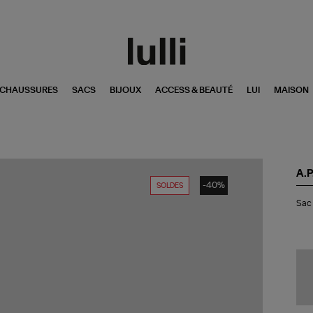
CHAUSSURES
SACS
BIJOUX
ACCESS & BEAUTÉ
LUI
MAISON
A.P
-40%
SOLDES
Sa
Sac 
Ni
Ho
Kak
Mil