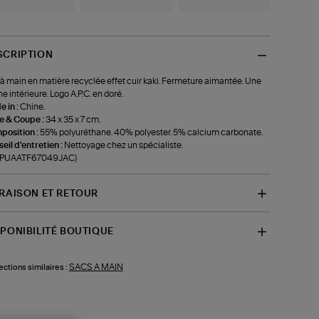
SCRIPTION
à main en matière recyclée effet cuir kaki. Fermeture aimantée. Une
e intérieure. Logo A.P.C. en doré.
 in :
Chine.
le & Coupe :
34 x 35 x 7 cm.
position :
55% polyuréthane. 40% polyester. 5% calcium carbonate.
eil d'entretien :
Nettoyage chez un spécialiste.
f-PUAATF67049JAC)
VRAISON ET RETOUR
SPONIBILITÉ BOUTIQUE
SACS A MAIN
ections similaires :