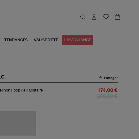
TENDANCES
VALISE D'ÉTÉ
LAST CHANCE
.C.
Partager
c
Ninon Hoop Kaki Militaire
174,00 €
non
op
290,00 €
i
itaire