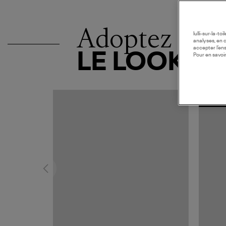
Adoptez
lulli-sur-la-t
analyses, en 
accepter l’en
LE LOOK
Pour en savoir
MADE I