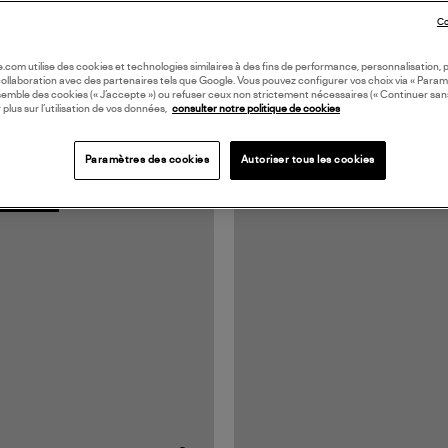
Co
oile.com utilise des cookies et technologies similaires à des fins de performance, personnalisation, p
collaboration avec des partenaires tels que Google. Vous pouvez configurer vos choix via « Param
semble des cookies (« J’accepte ») ou refuser ceux non strictement nécessaires (« Continuer san
 plus sur l’utilisation de vos données,
consulter notre politique de cookies
Paramètres des cookies
Autoriser tous les cookies
N EUROPE