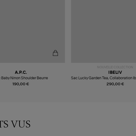
NOUVELLE COLLECTION
A.P.C.
IBELIV
 Baby Ninon Shoulder Beurre
Sac Lucky Garden Tea, Collaboration Ib
Loubry
190,00 €
290,00 €
TS VUS