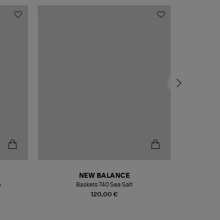
NEW BALANCE
e
Baskets 740 Sea Salt
Veste
120,00 €