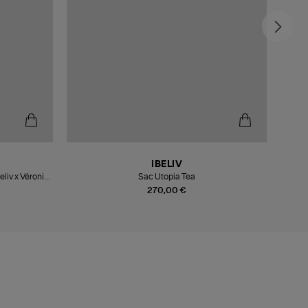
IBELIV
eliv x Véronika
Sac Utopia Tea
270,00 €