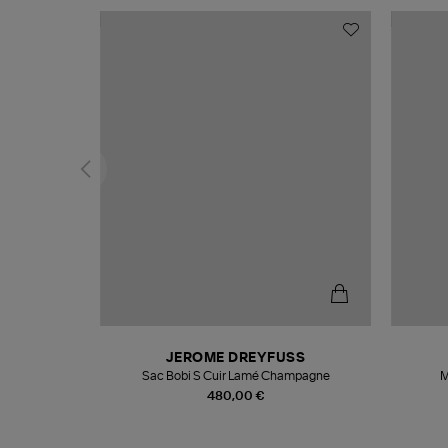
N
JEROME DREYFUSS
te
Sac Bobi S Cuir Lamé Champagne
M
480,00 €