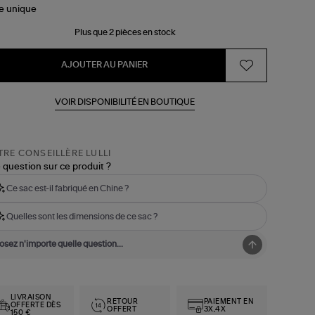
le
unique
Plus que 2 pièces en stock
AJOUTER AU PANIER
VOIR DISPONIBILITÉ EN BOUTIQUE
RE CONSEILLÈRE LULLI
 question sur ce produit ?
Ce sac est-il fabriqué en Chine ?
Quelles sont les dimensions de ce sac ?
LIVRAISON
RETOUR
PAIEMENT EN
OFFERTE DÈS
OFFERT
3X,4X
150 €