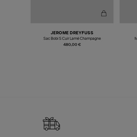
N
JEROME DREYFUSS
te
Sac Bobi S Cuir Lamé Champagne
M
480,00 €