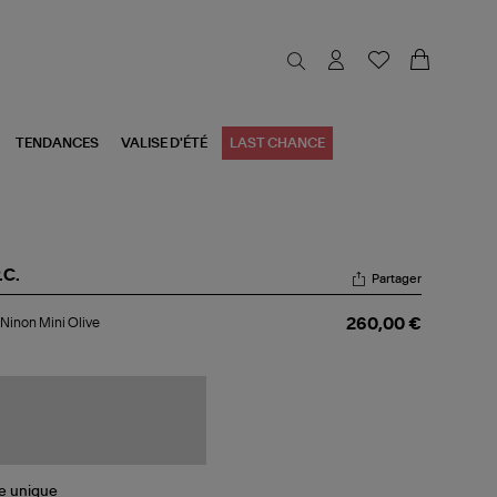
TENDANCES
VALISE D'ÉTÉ
LAST CHANCE
.C.
Partager
c
Ninon Mini Olive
260,00 €
non
i
ve
le
unique