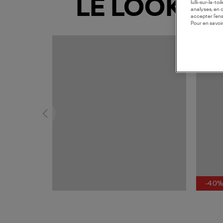
LE LOOK
lulli-sur-la-t
analyses, en 
accepter l’en
Pour en savoir
-40