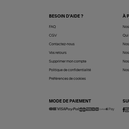
BESOIN D'AIDE ?
À 
FAQ
Nos
CGV
Qui 
Contactez-nous
Nos
Vos retours
Nos
Supprimer mon compte
Nos
Politique de confidentialité
Nos 
Préférences de cookies
MODE DE PAIEMENT
SU