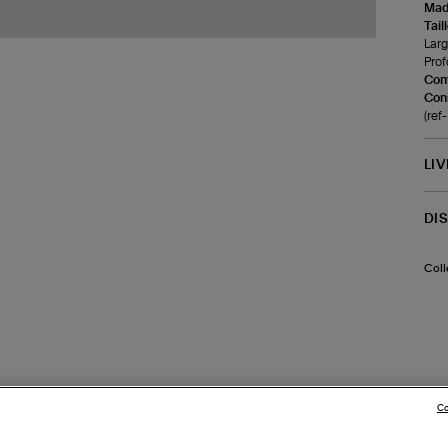
Made
Tail
Larg
Prof
Com
Cons
(re
LI
DI
Coll
Co