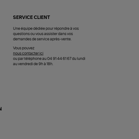
SERVICE CLIENT
Une équipe dédiée pour répondre à vos
questions ou vous assister dans vos
demandes de service après-vente.
Vous pouvez
nous contacter ici
ou par téléphone au 04 91 44 61 67 du lundi
au vendredi de 9h à 18h.
N