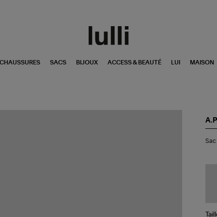
CHAUSSURES
SACS
BIJOUX
ACCESS & BEAUTÉ
LUI
MAISON
A.P
Sa
Sac 
Ni
Min
Oli
Tail