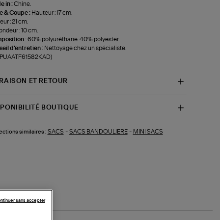
 in :
Chine.
le & Coupe :
Hauteur : 17 cm.
eur : 21 cm.
ondeur : 10 cm.
position :
60% polyuréthane. 40% polyester.
eil d'entretien :
Nettoyage chez un spécialiste.
f-PUAATF61582KAD)
VRAISON ET RETOUR
SPONIBILITÉ BOUTIQUE
SACS
-
SACS BANDOULIERE
-
MINI SACS
ections similaires :
ntinuer sans accepter