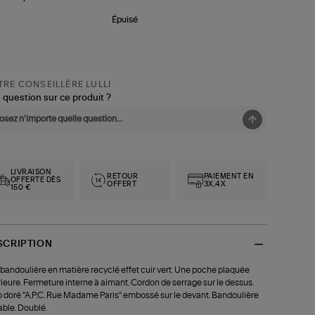
Épuisé
RE CONSEILLÈRE LULLI
 question sur ce produit ?
LIVRAISON
RETOUR
PAIEMENT EN
OFFERTE DÈS
OFFERT
3X,4X
150 €
SCRIPTION
bandoulière en matière recyclé effet cuir vert. Une poche plaquée
rieure. Fermeture interne à aimant. Cordon de serrage sur le dessus.
 doré ''A.P.C. Rue Madame Paris'' embossé sur le devant. Bandoulière
able. Doublé.