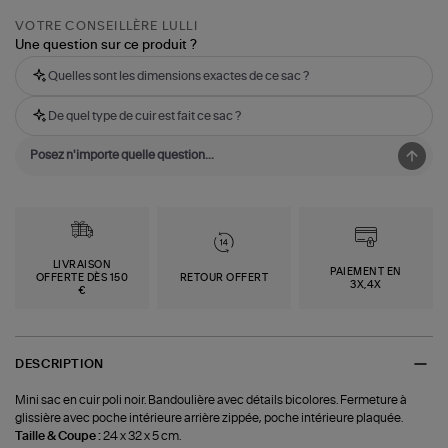
VOTRE CONSEILLÈRE LULLI
Une question sur ce produit ?
Quelles sont les dimensions exactes de ce sac ?
De quel type de cuir est fait ce sac ?
LIVRAISON
PAIEMENT EN
OFFERTE DÈS 150
RETOUR OFFERT
3X,4X
€
DESCRIPTION
Mini sac en cuir poli noir. Bandoulière avec détails bicolores. Fermeture à
glissière avec poche intérieure arrière zippée, poche intérieure plaquée.
Taille & Coupe :
24 x 32 x 5 cm.