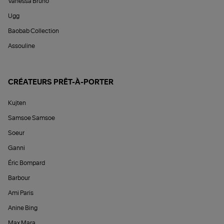
Vanessa Bruno
Ugg
Baobab Collection
Assouline
CRÉATEURS PRÊT-À-PORTER
Kujten
Samsoe Samsoe
Soeur
Ganni
Éric Bompard
Barbour
Ami Paris
Anine Bing
Max Mara