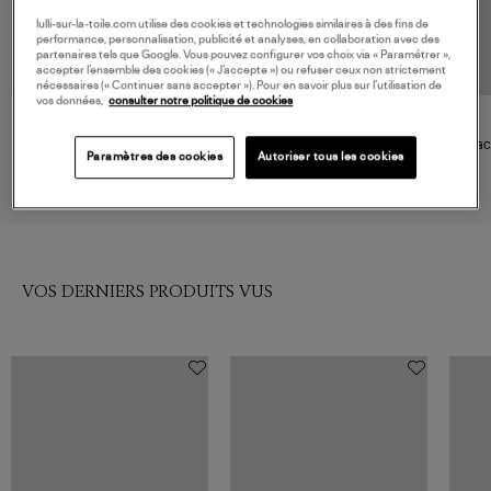
lulli-sur-la-toile.com utilise des cookies et technologies similaires à des fins de
performance, personnalisation, publicité et analyses, en collaboration avec des
partenaires tels que Google. Vous pouvez configurer vos choix via « Paramétrer »,
accepter l’ensemble des cookies (« J’accepte ») ou refuser ceux non strictement
nécessaires (« Continuer sans accepter »). Pour en savoir plus sur l’utilisation de
vos données,
consulter notre politique de cookies
VANESSA BRUNO
SAMSOE SAMSOE
Sac Jess Hobo Noir
Sac Grab Saryesgade Black
Sac
Paramètres des cookies
Autoriser tous les cookies
450,00 €
350,00 €
VOS DERNIERS PRODUITS VUS