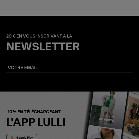
20 € EN VOUS INSCRIVANT À LA
NEWSLETTER
-10% EN TÉLÉCHARGEANT
L'APP LULLI