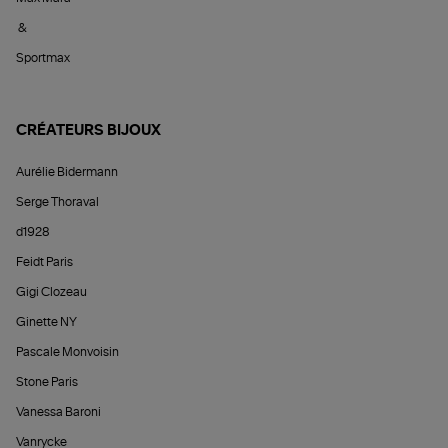
&
Sportmax
CRÉATEURS BIJOUX
Aurélie Bidermann
Serge Thoraval
d1928
Feidt Paris
Gigi Clozeau
Ginette NY
Pascale Monvoisin
Stone Paris
Vanessa Baroni
Vanrycke