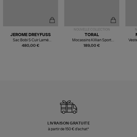
NOUVELLE COLLECTION
N
JEROME DREYFUSS
TORAL
Sac Bobi S Cuir Lamé
Mocassins Killian Sport
Veste
Champagne
Mousse
480,00 €
189,00 €
LIVRAISON GRATUITE
à partir de 150 € d'achat*