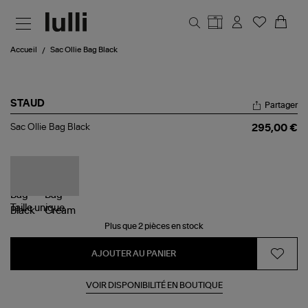
Aller au contenu principal
Accueil
Sac Ollie Bag Black
STAUD
Partager
Sac
Sac Ollie Bag Black
295,00 €
Ollie
Bag
Black
Taille
unique
Plus que 2 pièces en stock
AJOUTER AU PANIER
VOIR DISPONIBILITÉ EN BOUTIQUE