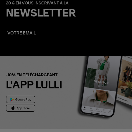
20 € EN VOUS INSCRIVANT À LA
NEWSLETTER
-10% EN TÉLÉCHARGEANT
L'APP LULLI