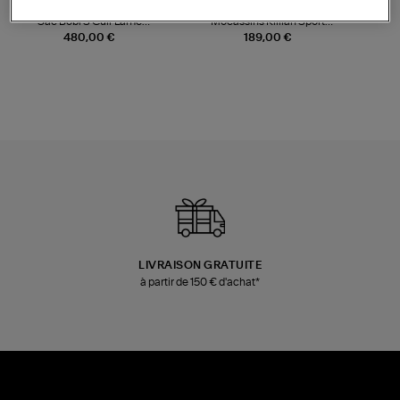
JEROME DREYFUSS
TORAL
Sac Bobi S Cuir Lamé
Mocassins Killian Sport
Champagne
Mousse
480,00 €
189,00 €
LIVRAISON GRATUITE
à partir de 150 € d'achat*