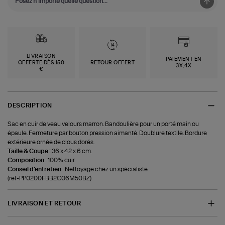
LIVRAISON
PAIEMENT EN
OFFERTE DÈS 150
RETOUR OFFERT
3X,4X
€
DESCRIPTION
Sac en cuir de veau velours marron. Bandoulière pour un porté main ou
épaule. Fermeture par bouton pression aimanté. Doublure textile. Bordure
extérieure ornée de clous dorés.
Taille & Coupe :
36 x 42 x 6 cm.
Composition :
100% cuir.
Conseil d'entretien :
Nettoyage chez un spécialiste.
(ref-PP0200FBB2C06M50BZ)
LIVRAISON ET RETOUR