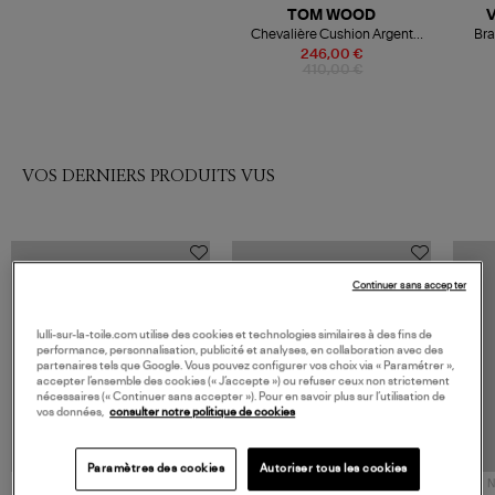
TOM WOOD
Chevalière Cushion Argent
Bra
Onyx
246,00 €
410,00 €
VOS DERNIERS PRODUITS VUS
Continuer sans accepter
lulli-sur-la-toile.com utilise des cookies et technologies similaires à des fins de
performance, personnalisation, publicité et analyses, en collaboration avec des
partenaires tels que Google. Vous pouvez configurer vos choix via « Paramétrer »,
accepter l’ensemble des cookies (« J’accepte ») ou refuser ceux non strictement
nécessaires (« Continuer sans accepter »). Pour en savoir plus sur l’utilisation de
vos données,
consulter notre politique de cookies
Paramètres des cookies
Autoriser tous les cookies
NOUVELLE COLLECTION
N