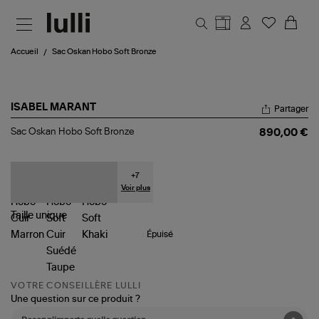
Aller au contenu principal
Accueil
Sac Oskan Hobo Soft Bronze
ISABEL MARANT
Partager
Sac
Sac Oskan Hobo Soft Bronze
890,00 €
Oskan
Hobo
Soft
Bronze
+
7
Voir plus
Taille
unique
Épuisé
VOTRE CONSEILLÈRE LULLI
Une question sur ce produit ?