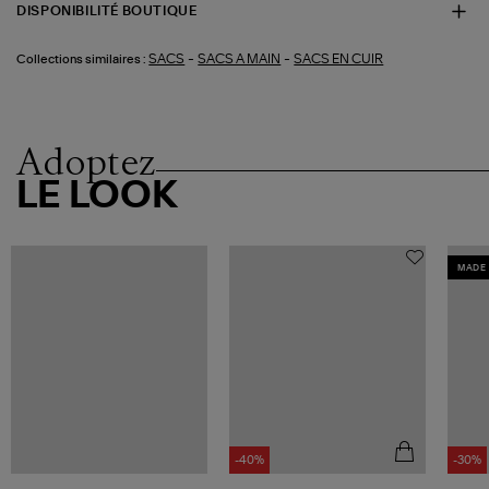
DISPONIBILITÉ BOUTIQUE
-
-
SACS
SACS A MAIN
SACS EN CUIR
Collections similaires :
Adoptez
LE LOOK
MADE 
-40%
-30%