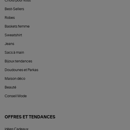
Choisi pour vous
Best-Sellers
Robes
Baskets femme
Sweatshirt
Jeans
Sacs à main
Bijoux tendances
Doudounes et Parkas
Maison déco
Beauté
Conseil Mode
OFFRES ET TENDANCES
Idées Cadeaux