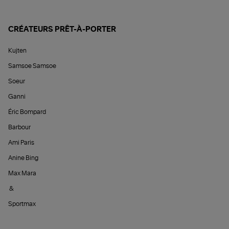
CRÉATEURS PRÊT-À-PORTER
Kujten
Samsoe Samsoe
Soeur
Ganni
Éric Bompard
Barbour
Ami Paris
Anine Bing
Max Mara
&
Sportmax