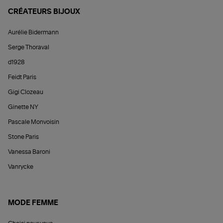
CRÉATEURS BIJOUX
Aurélie Bidermann
Serge Thoraval
d1928
Feidt Paris
Gigi Clozeau
Ginette NY
Pascale Monvoisin
Stone Paris
Vanessa Baroni
Vanrycke
MODE FEMME