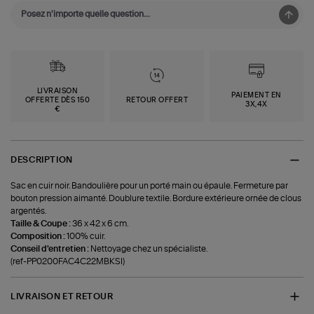
LIVRAISON
PAIEMENT EN
OFFERTE DÈS 150
RETOUR OFFERT
3X,4X
€
DESCRIPTION
Sac en cuir noir. Bandoulière pour un porté main ou épaule. Fermeture par
bouton pression aimanté. Doublure textile. Bordure extérieure ornée de clous
argentés.
Taille & Coupe :
36 x 42 x 6 cm.
Composition :
100% cuir.
Conseil d'entretien :
Nettoyage chez un spécialiste.
(ref-PP0200FAC4C22MBKSI)
LIVRAISON ET RETOUR