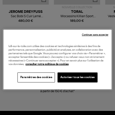
NOUVELLE COLLECTION
N
JEROME DREYFUSS
TORAL
Sac Bobi S Cuir Lamé
Mocassins Killian Sport
Veste
Champagne
Mousse
480,00 €
189,00 €
Continuer sans accepter
lulli-sur-la-toile.com utilise des cookies et technologies similaires à des fins de
performance, personnalisation, publicité et analyses, en collaboration avec des
partenaires tels que Google. Vous pouvez configurer vos choix via « Paramétrer »,
accepter l’ensemble des cookies (« J’accepte ») ou refuser ceux non strictement
nécessaires (« Continuer sans accepter »). Pour en savoir plus sur l’utilisation de
vos données,
consulter notre politique de cookies
Paramètres des cookies
Autoriser tous les cookies
LIVRAISON GRATUITE
à partir de 150 € d'achat*