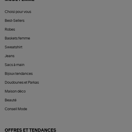
Choisi pour vous
Best-Sellers
Robes
Baskets femme
Sweatshirt
Jeans
Sacs à main
Bijoux tendances
Doudounes et Parkas
Maison déco
Beauté
Conseil Mode
OFFRES ET TENDANCES