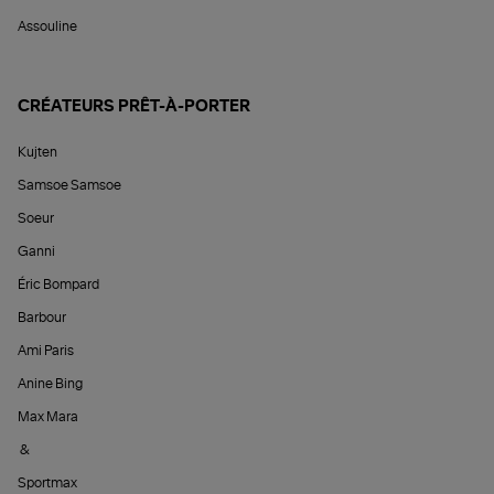
Assouline
CRÉATEURS PRÊT-À-PORTER
Kujten
Samsoe Samsoe
Soeur
Ganni
Éric Bompard
Barbour
Ami Paris
Anine Bing
Max Mara
&
Sportmax