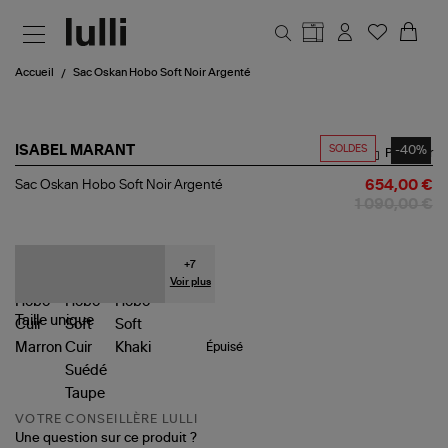
Aller au contenu principal
Accueil
Sac Oskan Hobo Soft Noir Argenté
SOLDES
-40%
ISABEL MARANT
Partager
Sac
Sac Oskan Hobo Soft Noir Argenté
654,00 €
Oskan
1 090,00 €
Hobo
Soft
Noir
Argenté
+
7
Voir plus
Taille
unique
Épuisé
VOTRE CONSEILLÈRE LULLI
Une question sur ce produit ?