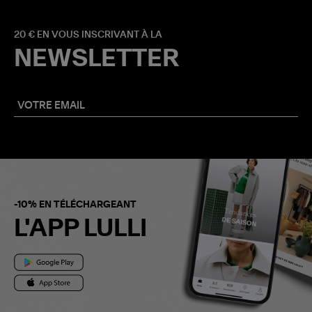
20 € EN VOUS INSCRIVANT À LA
NEWSLETTER
-10% EN TÉLÉCHARGEANT
L'APP LULLI