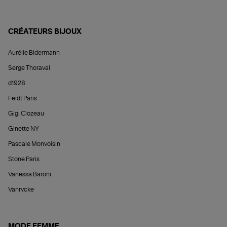
CRÉATEURS BIJOUX
Aurélie Bidermann
Serge Thoraval
d1928
Feidt Paris
Gigi Clozeau
Ginette NY
Pascale Monvoisin
Stone Paris
Vanessa Baroni
Vanrycke
MODE FEMME