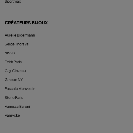
Sportmax
CRÉATEURS BIJOUX
Aurélie Bidermann
Serge Thoraval
d1928
Feidt Paris
Gigi Clozeau
Ginette NY
Pascale Monvoisin
Stone Paris
Vanessa Baroni
Vanrycke