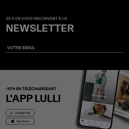
20 € EN VOUS INSCRIVANT À LA
NEWSLETTER
-10% EN TÉLÉCHARGEANT
L'APP LULLI