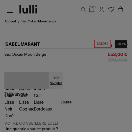
Aller au contenu principal
Accueil
Sac Oskan Moon Beige
SOLDES
-30%
ISABEL MARANT
Partager
Sac
Sac Oskan Moon Beige
553,00 €
Oskan
790,00 €
Moon
Beige
+
10
Voir plus
Taille
unique
Épuisé
VOTRE CONSEILLÈRE LULLI
Une question sur ce produit ?