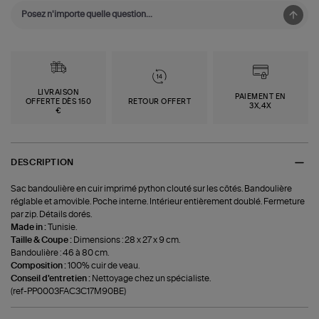
LIVRAISON
PAIEMENT EN
OFFERTE DÈS 150
RETOUR OFFERT
3X,4X
€
DESCRIPTION
Sac bandoulière en cuir imprimé python clouté sur les côtés. Bandoulière
réglable et amovible. Poche interne. Intérieur entièrement doublé. Fermeture
par zip. Détails dorés.
Made in :
Tunisie.
Taille & Coupe :
Dimensions : 28 x 27 x 9 cm.
Bandoulière : 46 à 80 cm.
Composition :
100% cuir de veau.
Conseil d'entretien :
Nettoyage chez un spécialiste.
(ref-PP0003FAC3C17M90BE)