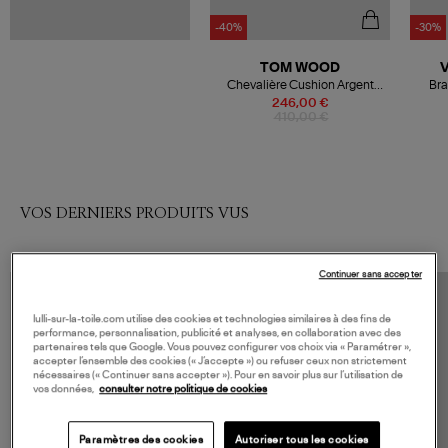
-40%
-30%
TOM WOOD
Chevalière Cushion Argent
Bra
Onyx
246,00 €
410,00 €
VOS DERNIERS PRODUITS VUS
Continuer sans accepter
lulli-sur-la-toile.com utilise des cookies et technologies similaires à des fins de
performance, personnalisation, publicité et analyses, en collaboration avec des
partenaires tels que Google. Vous pouvez configurer vos choix via « Paramétrer »,
accepter l’ensemble des cookies (« J’accepte ») ou refuser ceux non strictement
nécessaires (« Continuer sans accepter »). Pour en savoir plus sur l’utilisation de
vos données,
consulter notre politique de cookies
Paramètres des cookies
Autoriser tous les cookies