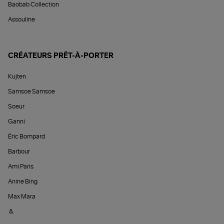
Baobab Collection
Assouline
CRÉATEURS PRÊT-À-PORTER
Kujten
Samsoe Samsoe
Soeur
Ganni
Éric Bompard
Barbour
Ami Paris
Anine Bing
Max Mara
&