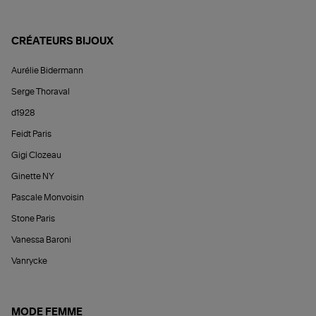
CRÉATEURS BIJOUX
Aurélie Bidermann
Serge Thoraval
d1928
Feidt Paris
Gigi Clozeau
Ginette NY
Pascale Monvoisin
Stone Paris
Vanessa Baroni
Vanrycke
MODE FEMME