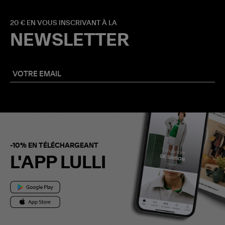
20 € EN VOUS INSCRIVANT À LA
NEWSLETTER
-10% EN TÉLÉCHARGEANT
L'APP LULLI