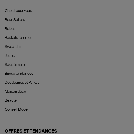
Choisi pour vous
Best-Sellers
Robes
Baskets femme
Sweatshirt
Jeans
Sacs à main
Bijoux tendances
Doudounes et Parkas
Maison déco
Beauté
Conseil Mode
OFFRES ET TENDANCES