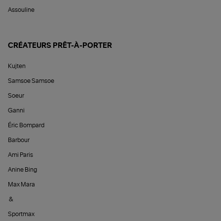
Assouline
CRÉATEURS PRÊT-À-PORTER
Kujten
Samsoe Samsoe
Soeur
Ganni
Éric Bompard
Barbour
Ami Paris
Anine Bing
Max Mara
&
Sportmax