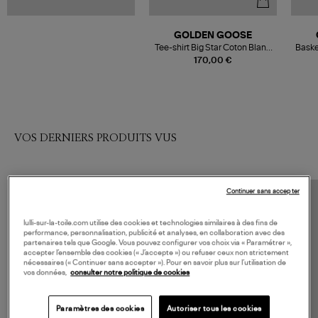
GOLDEN GOOSE
Tee-shirt Big Star Coton Blanc
Baske
Noir
B
170,00 €
VOS DERNIERS PRODUITS VUS
Continuer sans accepter
lulli-sur-la-toile.com utilise des cookies et technologies similaires à des fins de
performance, personnalisation, publicité et analyses, en collaboration avec des
partenaires tels que Google. Vous pouvez configurer vos choix via « Paramétrer »,
accepter l’ensemble des cookies (« J’accepte ») ou refuser ceux non strictement
nécessaires (« Continuer sans accepter »). Pour en savoir plus sur l’utilisation de
vos données,
consulter notre politique de cookies
Paramètres des cookies
Autoriser tous les cookies