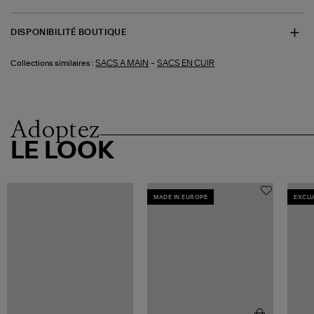
DISPONIBILITÉ BOUTIQUE
-
SACS A MAIN
SACS EN CUIR
Collections similaires :
Adoptez
LE LOOK
MADE IN EUROPE
EXCLU