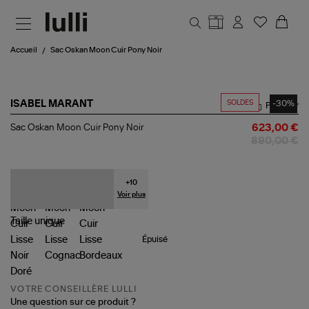
Aller au contenu principal
Accueil
Sac Oskan Moon Cuir Pony Noir
SOLDES
-30%
ISABEL MARANT
Partager
Sac
Sac Oskan Moon Cuir Pony Noir
623,00 €
Oskan
890,00 €
Moon
Cuir
Pony
Noir
+
10
Voir plus
Taille
unique
Épuisé
VOTRE CONSEILLÈRE LULLI
Une question sur ce produit ?