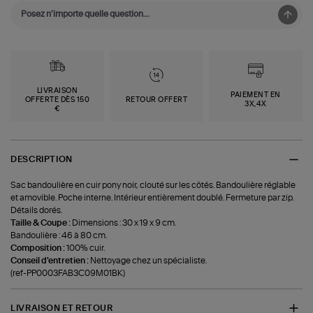
LIVRAISON
PAIEMENT EN
OFFERTE DÈS 150
RETOUR OFFERT
3X,4X
€
DESCRIPTION
Sac bandoulière en cuir pony noir, clouté sur les côtés. Bandoulière réglable
et amovible. Poche interne. Intérieur entièrement doublé. Fermeture par zip.
Détails dorés.
Taille & Coupe :
Dimensions : 30 x 19 x 9 cm.
Bandoulière : 46 à 80 cm.
Composition :
100% cuir.
Conseil d'entretien :
Nettoyage chez un spécialiste.
(ref-PP0003FAB3C09M01BK)
LIVRAISON ET RETOUR