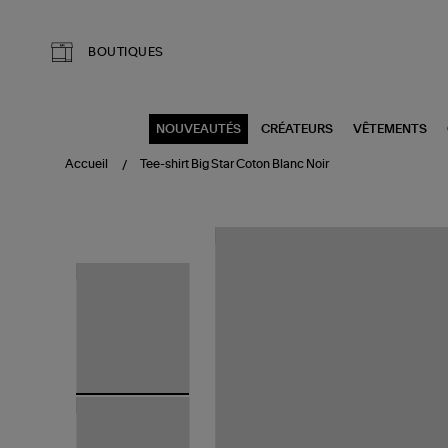
Aller au contenu principal
BOUTIQUES
NOUVEAUTÉS
CRÉATEURS
VÊTEMENTS
Accueil
Tee-shirt Big Star Coton Blanc Noir