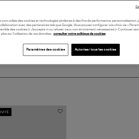
DI
Co
Coll
oile.com utilise des cookies et technologies similaires à des fins de performance, personnalisation, p
collaboration avec des partenaires tels que Google. Vous pouvez configurer vos choix via « Param
SHI
semble des cookies (« J’accepte ») ou refuser ceux non strictement nécessaires (« Continuer san
 plus sur l’utilisation de vos données,
consulter notre politique de cookies
Paramètres des cookies
Autoriser tous les cookies
IVITÉ