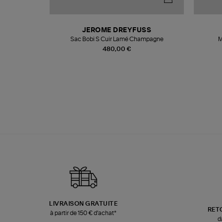
N
JEROME DREYFUSS
te
Sac Bobi S Cuir Lamé Champagne
M
480,00 €
LIVRAISON GRATUITE
RET
à partir de 150 € d'achat*
d