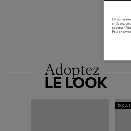
lulli-sur-la-t
analyses, en 
accepter l’en
Pour en savoir
Adoptez
LE LOOK
EXCLUS