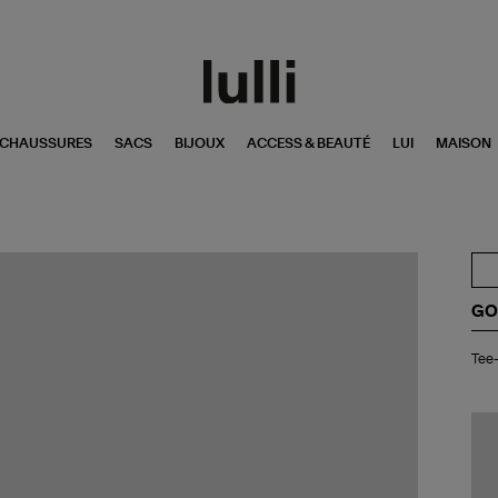
CHAUSSURES
SACS
BIJOUX
ACCESS & BEAUTÉ
LUI
MAISON
GO
Tee
Tee-
shi
Big
Sta
Co
Bla
Noi