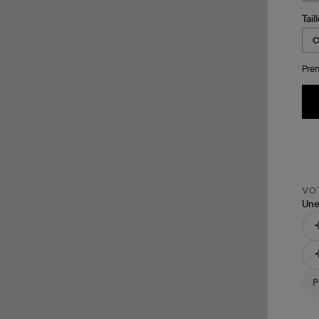
Tail
Pren
VOT
Une