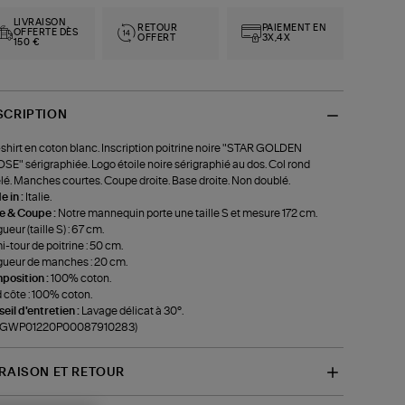
LIVRAISON
RETOUR
PAIEMENT EN
OFFERTE DÈS
OFFERT
3X,4X
150 €
SCRIPTION
shirt en coton blanc. Inscription poitrine noire "STAR GOLDEN
E" sérigraphiée. Logo étoile noire sérigraphié au dos. Col rond
lé. Manches courtes. Coupe droite. Base droite. Non doublé.
 in :
Italie.
le & Coupe :
Notre mannequin porte une taille S et mesure 172 cm.
ueur (taille S) : 67 cm.
-tour de poitrine : 50 cm.
ueur de manches : 20 cm.
position :
100% coton.
 côte : 100% coton.
eil d'entretien :
Lavage délicat à 30°.
f-GWP01220P00087910283)
VRAISON ET RETOUR