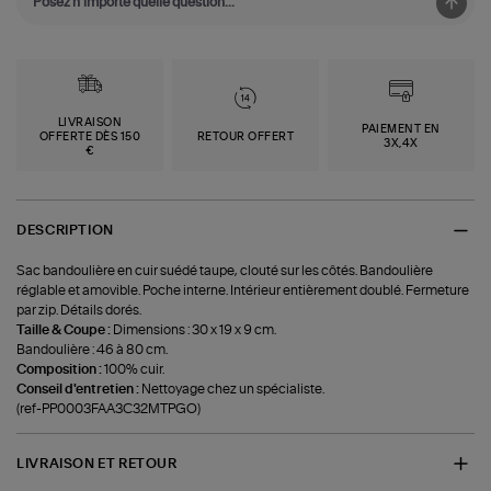
LIVRAISON
PAIEMENT EN
OFFERTE DÈS 150
RETOUR OFFERT
3X,4X
€
DESCRIPTION
Sac bandoulière en cuir suédé taupe, clouté sur les côtés. Bandoulière
réglable et amovible. Poche interne. Intérieur entièrement doublé. Fermeture
par zip. Détails dorés.
Taille & Coupe :
Dimensions : 30 x 19 x 9 cm.
Bandoulière : 46 à 80 cm.
Composition :
100% cuir.
Conseil d'entretien :
Nettoyage chez un spécialiste.
(ref-PP0003FAA3C32MTPGO)
LIVRAISON ET RETOUR