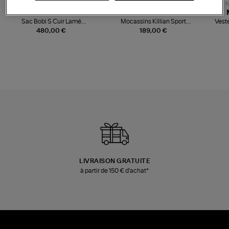
NOUVELLE COLLECTION
N
JEROME DREYFUSS
TORAL
Sac Bobi S Cuir Lamé
Mocassins Killian Sport
Veste
Champagne
Mousse
480,00 €
189,00 €
LIVRAISON GRATUITE
à partir de 150 € d'achat*