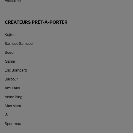
Assouline
CRÉATEURS PRÊT-À-PORTER
Kujten
Samsoe Samsoe
Soeur
Ganni
Éric Bompard
Barbour
Ami Paris
Anine Bing
Max Mara
&
Sportmax