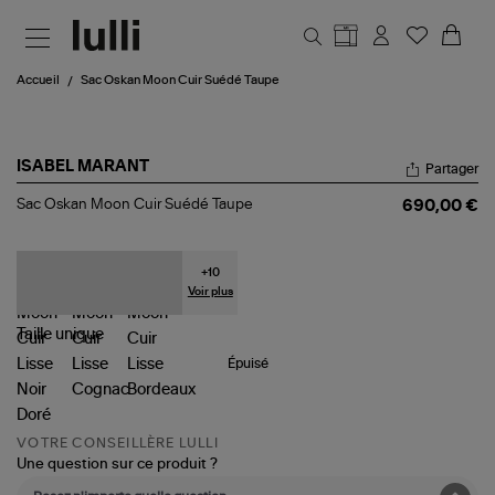
Aller au contenu principal
Accueil
Sac Oskan Moon Cuir Suédé Taupe
ISABEL MARANT
Partager
Sac
Sac Oskan Moon Cuir Suédé Taupe
690,00 €
Oskan
Moon
Cuir
Suédé
+
10
Taupe
Voir plus
Taille
unique
Épuisé
VOTRE CONSEILLÈRE LULLI
Une question sur ce produit ?