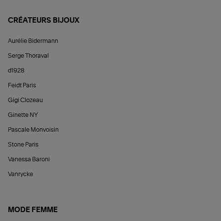
CRÉATEURS BIJOUX
Aurélie Bidermann
Serge Thoraval
d1928
Feidt Paris
Gigi Clozeau
Ginette NY
Pascale Monvoisin
Stone Paris
Vanessa Baroni
Vanrycke
MODE FEMME