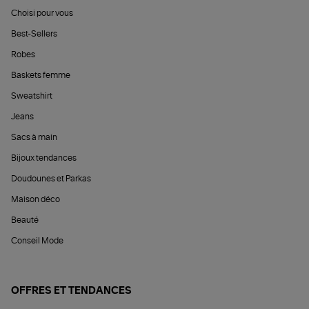
Choisi pour vous
Best-Sellers
Robes
Baskets femme
Sweatshirt
Jeans
Sacs à main
Bijoux tendances
Doudounes et Parkas
Maison déco
Beauté
Conseil Mode
OFFRES ET TENDANCES