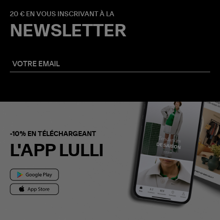
20 € EN VOUS INSCRIVANT À LA
NEWSLETTER
-10% EN TÉLÉCHARGEANT
L'APP LULLI