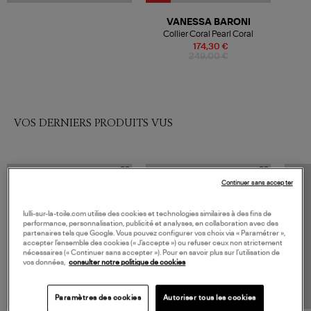
VANESSA BARONI
Collier Coral Pearl Coral
174,30 €
249,00 €
VOS DERNIERS PRODUITS VUS
Continuer sans accepter
lulli-sur-la-toile.com utilise des cookies et technologies similaires à des fins de
performance, personnalisation, publicité et analyses, en collaboration avec des
partenaires tels que Google. Vous pouvez configurer vos choix via « Paramétrer »,
accepter l’ensemble des cookies (« J’accepte ») ou refuser ceux non strictement
nécessaires (« Continuer sans accepter »). Pour en savoir plus sur l’utilisation de
vos données,
consulter notre politique de cookies
Paramètres des cookies
Autoriser tous les cookies