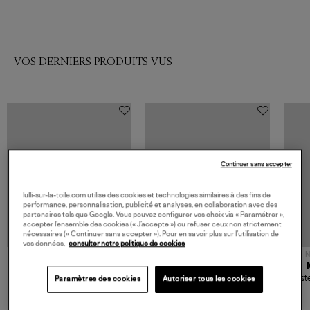
VOS DERNIERS PRODUITS VUS
Continuer sans accepter
lulli-sur-la-toile.com utilise des cookies et technologies similaires à des fins de
performance, personnalisation, publicité et analyses, en collaboration avec des
partenaires tels que Google. Vous pouvez configurer vos choix via « Paramétrer »,
accepter l’ensemble des cookies (« J’accepte ») ou refuser ceux non strictement
nécessaires (« Continuer sans accepter »). Pour en savoir plus sur l’utilisation de
vos données,
consulter notre politique de cookies
NOUVELLE COLLECTION
N
JEROME DREYFUSS
TORAL
Sac Bobi S Cuir Lamé
Mocassins Killian Sport
Veste
Paramètres des cookies
Autoriser tous les cookies
Champagne
Mousse
480,00 €
189,00 €