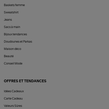
Baskets femme
Sweatshirt
Jeans
Sacs à main
Bijoux tendances
Doudounes et Parkas
Maison déco
Beauté
Conseil Mode
OFFRES ET TENDANCES
Idées Cadeaux
Carte Cadeau
Valeurs Sûres