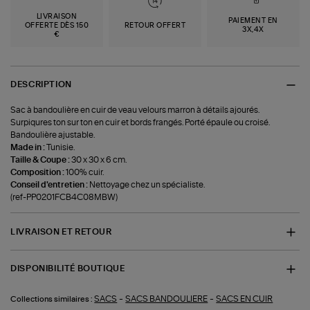
LIVRAISON
PAIEMENT EN
OFFERTE DÈS 150
RETOUR OFFERT
3X,4X
€
DESCRIPTION
Sac à bandoulière en cuir de veau velours marron à détails ajourés.
Surpiqures ton sur ton en cuir et bords frangés. Porté épaule ou croisé.
Bandoulière ajustable.
Made in :
Tunisie.
Taille & Coupe :
30 x 30 x 6 cm.
Composition :
100% cuir.
Conseil d'entretien :
Nettoyage chez un spécialiste.
(ref-PP0201FCB4C08MBW)
LIVRAISON ET RETOUR
DISPONIBILITÉ BOUTIQUE
-
-
SACS
SACS BANDOULIERE
SACS EN CUIR
Collections similaires :