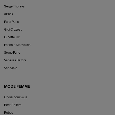
Serge Thoraval
d1928
Feidt Paris
Gigi Clozeau
Ginette NY
Pascale Monvoisin
Stone Paris
Vanessa Baroni
Vanrycke
MODE FEMME
Choisi pour vous
Best-Sellers
Robes