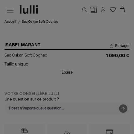
Aller au contenu principal
Accueil
Sac Oskan Soft Cognac
ISABEL MARANT
Partager
Sac
Sac Oskan Soft Cognac
1 090,00 €
Oskan
Soft
Taille
unique
Cognac
Épuisé
VOTRE CONSEILLÈRE LULLI
Une question sur ce produit ?