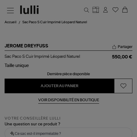
Aller au contenu principal
Accueil
Sac Paco S Cuir Imprimé Léopard Naturel
JEROME DREYFUSS
Partager
Sac
Sac Paco S Cuir Imprimé Léopard Naturel
550,00 €
Paco
S
Taille
unique
Cuir
Dernière pièce disponible
Imprimé
Léopard
Naturel
AJOUTER AU PANIER
VOIR DISPONIBILITÉ EN BOUTIQUE
VOTRE CONSEILLÈRE LULLI
Une question sur ce produit ?
Ce sac est-il imperméable ?