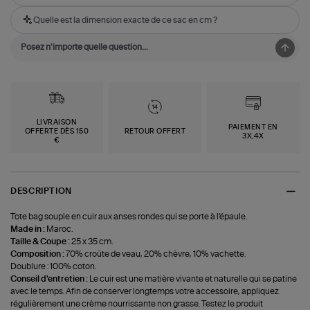
Quelle est la dimension exacte de ce sac en cm ?
LIVRAISON
PAIEMENT EN
OFFERTE DÈS 150
RETOUR OFFERT
3X,4X
€
DESCRIPTION
Tote bag souple en cuir aux anses rondes qui se porte à l'épaule.
Made in :
Maroc.
Taille & Coupe :
25 x 35 cm.
Composition :
70% croûte de veau, 20% chèvre, 10% vachette.
Doublure : 100% coton.
Conseil d'entretien :
Le cuir est une matière vivante et naturelle qui se patine
avec le temps. Afin de conserver longtemps votre accessoire, appliquez
régulièrement une crème nourrissante non grasse. Testez le produit