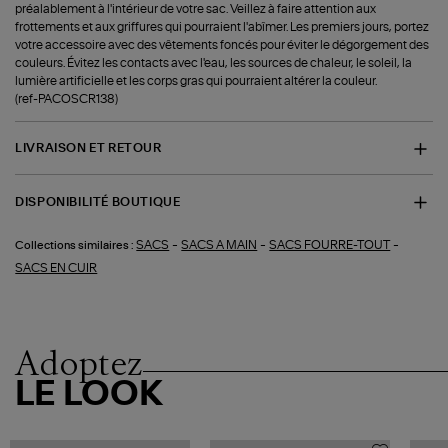
préalablement à l'intérieur de votre sac. Veillez à faire attention aux
frottements et aux griffures qui pourraient l'abîmer. Les premiers jours, portez
votre accessoire avec des vêtements foncés pour éviter le dégorgement des
couleurs. Évitez les contacts avec l'eau, les sources de chaleur, le soleil, la
lumière artificielle et les corps gras qui pourraient altérer la couleur.
(ref-PACOSCR138)
LIVRAISON ET RETOUR
DISPONIBILITÉ BOUTIQUE
-
-
-
SACS
SACS A MAIN
SACS FOURRE-TOUT
Collections similaires :
SACS EN CUIR
Adoptez
LE LOOK