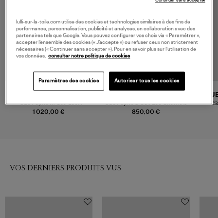
Continuer sans accepter
lulli-sur-la-toile.com utilise des cookies et technologies similaires à des fins de
performance, personnalisation, publicité et analyses, en collaboration avec des
partenaires tels que Google. Vous pouvez configurer vos choix via « Paramétrer »,
accepter l’ensemble des cookies (« J’accepte ») ou refuser ceux non strictement
nécessaires (« Continuer sans accepter »). Pour en savoir plus sur l’utilisation de
vos données,
consulter notre politique de cookies
Paramètres des cookies
Autoriser tous les cookies
JEROME DREYFUSS
JEROME DREYFUSS
J
Sac Pepito M Cuir Léo
Sac Pepito S Cuir Léo Chamois
S
Chamois
1 020,00 €
850,00 €
VOS DERNIERS PRODUITS VUS