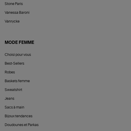
Stone Paris
Vanessa Baroni
Vanrycke
MODE FEMME
Choisi pour vous
Best-Sellers
Robes
Baskets femme
Sweatshirt
Jeans
Sacs à main
Bijoux tendances
Doudounes et Parkas