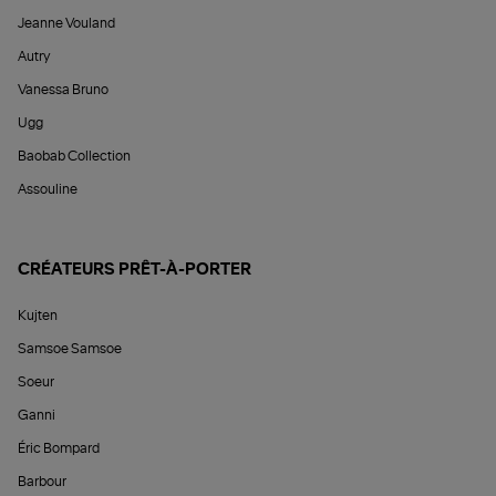
Jeanne Vouland
Autry
Vanessa Bruno
Ugg
Baobab Collection
Assouline
CRÉATEURS PRÊT-À-PORTER
Kujten
Samsoe Samsoe
Soeur
Ganni
Éric Bompard
Barbour