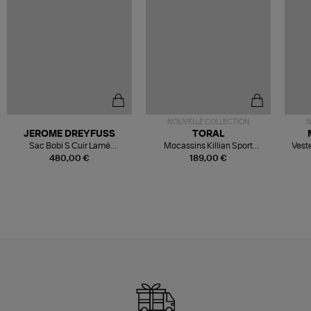
NOUVELLE COLLECTION
N
JEROME DREYFUSS
TORAL
Sac Bobi S Cuir Lamé
Mocassins Killian Sport
Veste
Champagne
Mousse
480,00 €
189,00 €