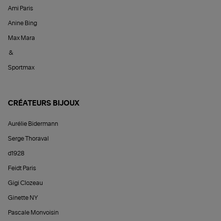
Ami Paris
Anine Bing
Max Mara
&
Sportmax
CRÉATEURS BIJOUX
Aurélie Bidermann
Serge Thoraval
d1928
Feidt Paris
Gigi Clozeau
Ginette NY
Pascale Monvoisin