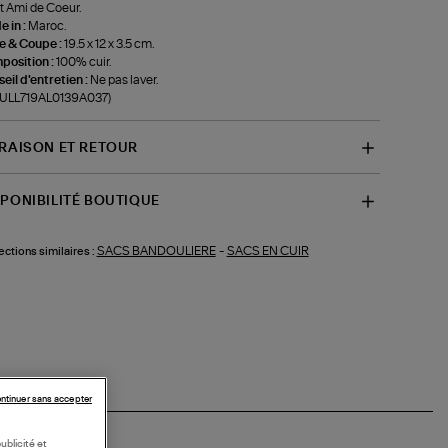
t Ami de Coeur.
 in :
Maroc.
le & Coupe :
19.5 x 12 x 3.5 cm.
position :
100% cuir.
eil d'entretien :
Ne pas laver.
f-ULL719AL0139A037)
VRAISON ET RETOUR
SPONIBILITÉ BOUTIQUE
SACS BANDOULIERE
-
SACS EN CUIR
ections similaires :
ntinuer sans accepter
ublicité et