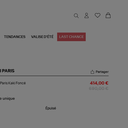
TENDANCES
VALISE D'ÉTÉ
LAST CHANCE
I PARIS
Partager
c
Paris Kaki Foncé
414,00 €
is
i
690,00 €
ncé
le
unique
Épuisé