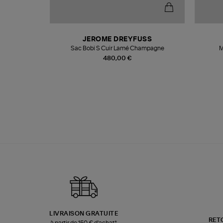
N
JEROME DREYFUSS
te
Sac Bobi S Cuir Lamé Champagne
M
480,00 €
LIVRAISON GRATUITE
RET