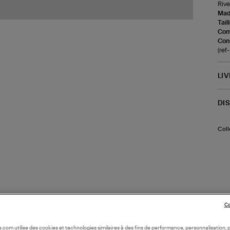
Rive
Made
Tail
Com
Cons
(re
LI
DI
Coll
Co
oile.com utilise des cookies et technologies similaires à des fins de performance, personnalisation, p