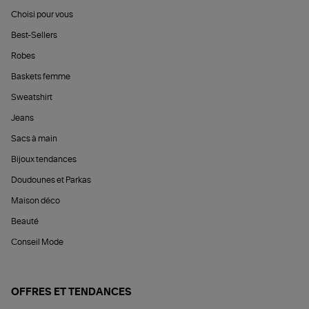
Choisi pour vous
Best-Sellers
Robes
Baskets femme
Sweatshirt
Jeans
Sacs à main
Bijoux tendances
Doudounes et Parkas
Maison déco
Beauté
Conseil Mode
OFFRES ET TENDANCES