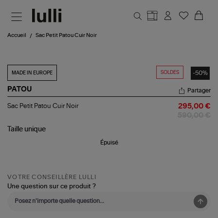
Aller au contenu principal
Accueil
Sac Petit Patou Cuir Noir
SOLDES
-50%
MADE IN EUROPE
PATOU
Partager
Sac
Sac Petit Patou Cuir Noir
295,00 €
Petit
590,00 €
Patou
Cuir
Taille
unique
Noir
Épuisé
VOTRE CONSEILLÈRE LULLI
Une question sur ce produit ?