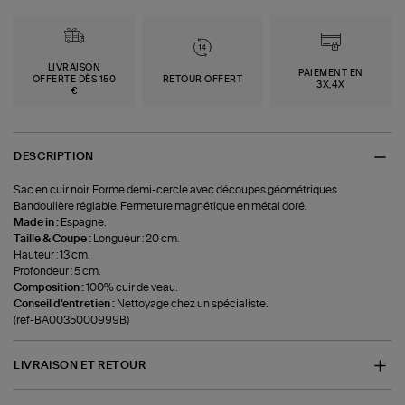
LIVRAISON
PAIEMENT EN
OFFERTE DÈS 150
RETOUR OFFERT
3X,4X
€
DESCRIPTION
Sac en cuir noir. Forme demi-cercle avec découpes géométriques.
Bandoulière réglable. Fermeture magnétique en métal doré.
Made in :
Espagne.
Taille & Coupe :
Longueur : 20 cm.
Hauteur : 13 cm.
Profondeur : 5 cm.
Composition :
100% cuir de veau.
Conseil d'entretien :
Nettoyage chez un spécialiste.
(ref-BA0035000999B)
LIVRAISON ET RETOUR