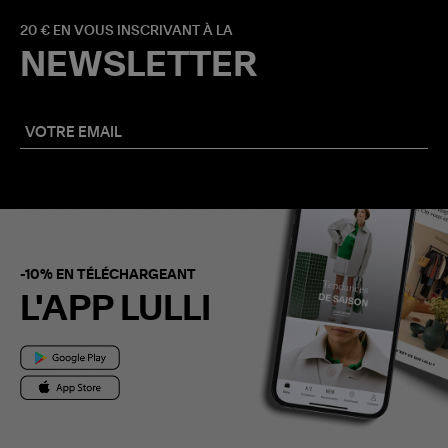
20 € EN VOUS INSCRIVANT À LA
NEWSLETTER
-10% EN TÉLÉCHARGEANT
L'APP LULLI