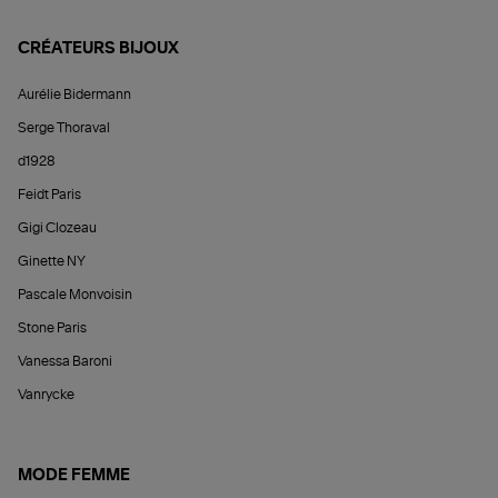
CRÉATEURS BIJOUX
Aurélie Bidermann
Serge Thoraval
d1928
Feidt Paris
Gigi Clozeau
Ginette NY
Pascale Monvoisin
Stone Paris
Vanessa Baroni
Vanrycke
MODE FEMME