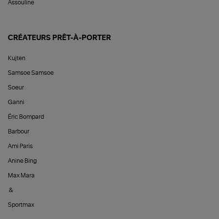
Assouline
CRÉATEURS PRÊT-À-PORTER
Kujten
Samsoe Samsoe
Soeur
Ganni
Éric Bompard
Barbour
Ami Paris
Anine Bing
Max Mara
&
Sportmax