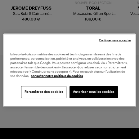
NOUVELLE COLLECTION
N
JEROME DREYFUSS
TORAL
Sac Bobi S Cuir Lamé
Mocassins Killian Sport
Veste
Champagne
Mousse
480,00 €
189,00 €
Continuer sans accepter
lulli-sur-la-toile.com utilise des cookies et technologies similaires à des fins de
performance, personnalisation, publicité et analyses, en collaboration avec des
partenaires tels que Google. Vous pouvez configurer vos choix via « Paramétrer »,
accepter l’ensemble des cookies (« J’accepte ») ou refuser ceux non strictement
nécessaires (« Continuer sans accepter »). Pour en savoir plus sur l’utilisation de
vos données,
consulter notre politique de cookies
Paramètres des cookies
Autoriser tous les cookies
LIVRAISON GRATUITE
à partir de 150 € d'achat*