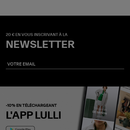
20 € EN VOUS INSCRIVANT À LA
NEWSLETTER
-10% EN TÉLÉCHARGEANT
L'APP LULLI