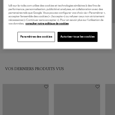
lulli-sur-la-toile.com utilise des cookies et technologies similaires à des fins de
performance, personnalisation, publicité et analyses, en collaboration avec des
partenaires tels que Google. Vous pouvez configurer vos choix via « Paramétrer »,
accepter l’ensemble des cookies (« J’accepte ») ou refuser ceux non strictement
nécessaires (« Continuer sans accepter »). Pour en savoir plus sur l’utilisation de
vos données,
consulter notre politique de cookies
SOEUR
GANNI
Sac Bellissima Maxi Noir
Sac Hobo Mini Grained Noir
Paramètres des cookies
Autoriser tous les cookies
445,00 €
395,00 €
VOS DERNIERS PRODUITS VUS