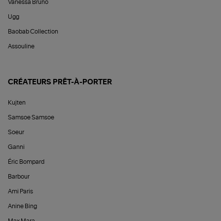
Vanessa Bruno
Ugg
Baobab Collection
Assouline
CRÉATEURS PRÊT-À-PORTER
Kujten
Samsoe Samsoe
Soeur
Ganni
Éric Bompard
Barbour
Ami Paris
Anine Bing
Max Mara