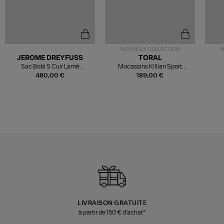
NOUVELLE COLLECTION
N
JEROME DREYFUSS
TORAL
Sac Bobi S Cuir Lamé
Mocassins Killian Sport
Champagne
Mousse
480,00 €
189,00 €
LIVRAISON GRATUITE
à partir de 150 € d'achat*