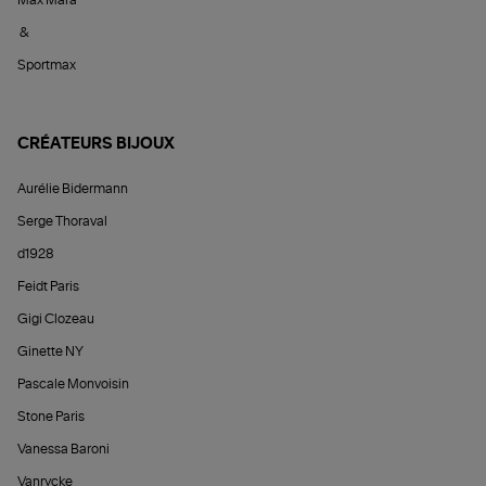
&
Sportmax
CRÉATEURS BIJOUX
Aurélie Bidermann
Serge Thoraval
d1928
Feidt Paris
Gigi Clozeau
Ginette NY
Pascale Monvoisin
Stone Paris
Vanessa Baroni
Vanrycke