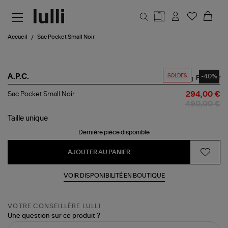
Aller au contenu principal
Accueil
Sac Pocket Small Noir
SOLDES
-40%
A.P.C.
Partager
Sac
Sac Pocket Small Noir
294,00 €
Pocket
490,00 €
Small
Noir
Taille
unique
Dernière pièce disponible
AJOUTER AU PANIER
VOIR DISPONIBILITÉ EN BOUTIQUE
VOTRE CONSEILLÈRE LULLI
Une question sur ce produit ?