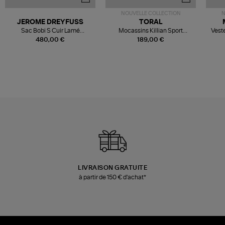
NOUVELLE COLLECTION
N
JEROME DREYFUSS
TORAL
Sac Bobi S Cuir Lamé
Mocassins Killian Sport
Veste
Champagne
Mousse
480,00 €
189,00 €
LIVRAISON GRATUITE
à partir de 150 € d'achat*