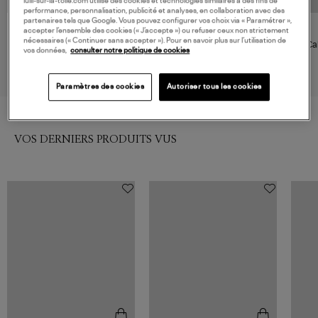
lulli-sur-la-toile.com utilise des cookies et technologies similaires à des fins de
performance, personnalisation, publicité et analyses, en collaboration avec des
partenaires tels que Google. Vous pouvez configurer vos choix via « Paramétrer »,
NOUVELLE COLLECTION
accepter l’ensemble des cookies (« J’accepte ») ou refuser ceux non strictement
DRAGON DIFFUSION
DRAGON DIFFUSION
nécessaires (« Continuer sans accepter »). Pour en savoir plus sur l’utilisation de
Sac Santa Cano Cuir Fuchsia
Sac Santa Croce Small Cuir
Ca
vos données,
consulter notre politique de cookies
Fushia
459,00 €
432,00 €
Paramètres des cookies
Autoriser tous les cookies
VOS DERNIERS PRODUITS VUS