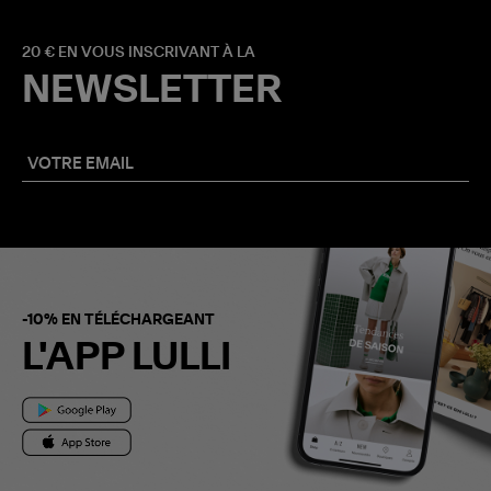
20 € EN VOUS INSCRIVANT À LA
NEWSLETTER
-10% EN TÉLÉCHARGEANT
L'APP LULLI