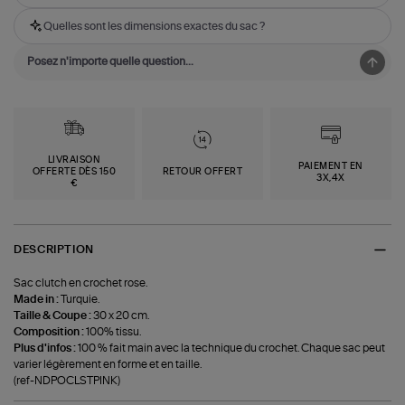
Quelles sont les dimensions exactes du sac ?
LIVRAISON
PAIEMENT EN
OFFERTE DÈS 150
RETOUR OFFERT
3X,4X
€
DESCRIPTION
Sac clutch en crochet rose.
Made in :
Turquie.
Taille & Coupe :
30 x 20 cm.
Composition :
100% tissu.
Plus d'infos :
100 % fait main avec la technique du crochet. Chaque sac peut
varier légèrement en forme et en taille.
(ref-NDPOCLSTPINK)