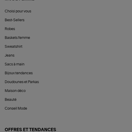
Choisi pour vous
Best-Sellers
Robes
Baskets femme
Sweatshirt
Jeans
Sacs à main
Bijoux tendances
Doudounes et Parkas
Maison déco
Beauté
Conseil Mode
OFFRES ET TENDANCES