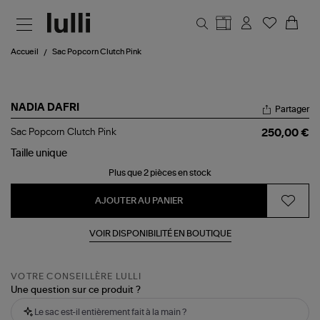
Aller au contenu principal
Accueil
Sac Popcorn Clutch Pink
NADIA DAFRI
Partager
Sac
Sac Popcorn Clutch Pink
250,00 €
Popcorn
Clutch
Taille
unique
Pink
Plus que 2 pièces en stock
AJOUTER AU PANIER
VOIR DISPONIBILITÉ EN BOUTIQUE
VOTRE CONSEILLÈRE LULLI
Une question sur ce produit ?
Le sac est-il entièrement fait à la main ?