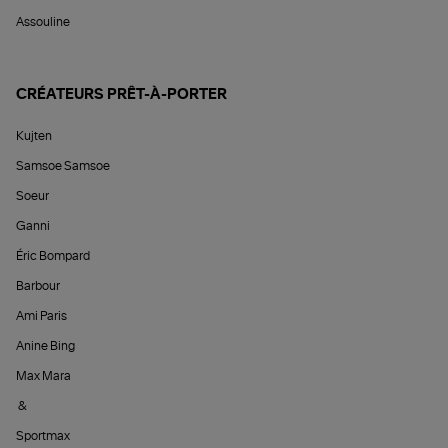
Assouline
CRÉATEURS PRÊT-À-PORTER
Kujten
Samsoe Samsoe
Soeur
Ganni
Éric Bompard
Barbour
Ami Paris
Anine Bing
Max Mara
&
Sportmax