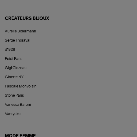
CRÉATEURS BIJOUX
Aurélie Bidermann
Serge Thoraval
d1928
Feidt Paris
Gigi Clozeau
Ginette NY
Pascale Monvoisin
Stone Paris
Vanessa Baroni
Vanrycke
MODE FEMME