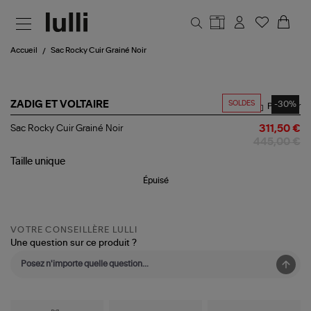
Aller au contenu principal
Accueil
Sac Rocky Cuir Grainé Noir
SOLDES
-30%
ZADIG ET VOLTAIRE
Partager
Sac
Sac Rocky Cuir Grainé Noir
311,50 €
Rocky
445,00 €
Cuir
Grainé
Taille
unique
Noir
Épuisé
VOTRE CONSEILLÈRE LULLI
Une question sur ce produit ?