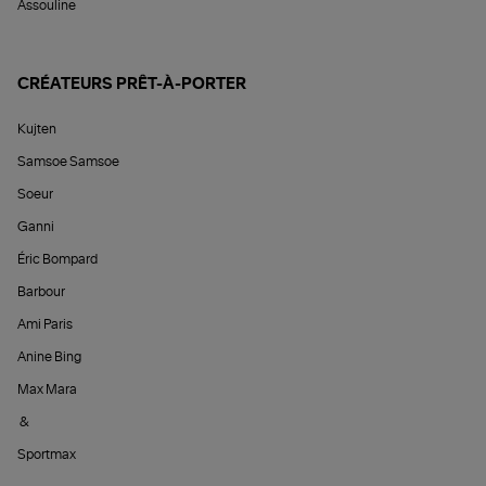
Assouline
CRÉATEURS PRÊT-À-PORTER
Kujten
Samsoe Samsoe
Soeur
Ganni
Éric Bompard
Barbour
Ami Paris
Anine Bing
Max Mara
&
Sportmax