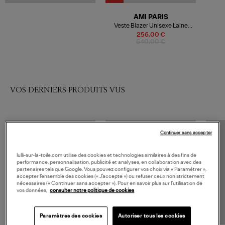
AMI PARIS
Veste Blazer Unisexe Laine
Vierge Fuchsia
256,00 €
640,00 €
VOS DERNIERS PRODUITS VUS
Continuer sans accepter
lulli-sur-la-toile.com utilise des cookies et technologies similaires à des fins de
performance, personnalisation, publicité et analyses, en collaboration avec des
partenaires tels que Google. Vous pouvez configurer vos choix via « Paramétrer »,
accepter l’ensemble des cookies (« J’accepte ») ou refuser ceux non strictement
nécessaires (« Continuer sans accepter »). Pour en savoir plus sur l’utilisation de
vos données,
consulter notre politique de cookies
Paramètres des cookies
Autoriser tous les cookies