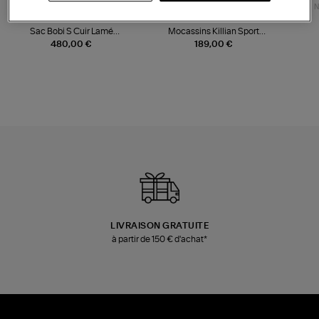
NOUVELLE COLLECTION
N
JEROME DREYFUSS
TORAL
Sac Bobi S Cuir Lamé
Mocassins Killian Sport
Champagne
Mousse
480,00 €
189,00 €
LIVRAISON GRATUITE
à partir de 150 € d'achat*