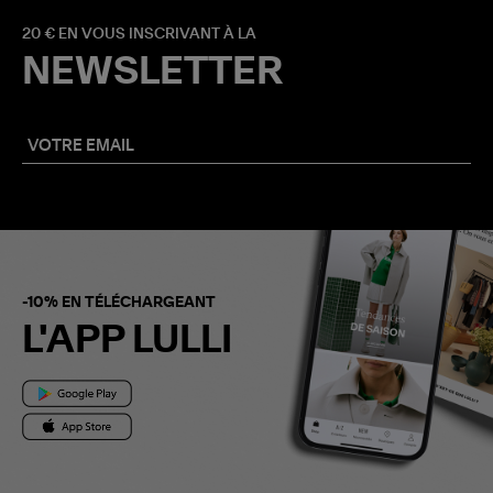
20 € EN VOUS INSCRIVANT À LA
NEWSLETTER
-10% EN TÉLÉCHARGEANT
L'APP LULLI