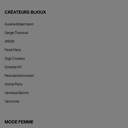
CRÉATEURS BIJOUX
Aurélie Bidermann
Serge Thoraval
d1928
Feidt Paris
Gigi Clozeau
Ginette NY
Pascale Monvoisin
Stone Paris
Vanessa Baroni
Vanrycke
MODE FEMME