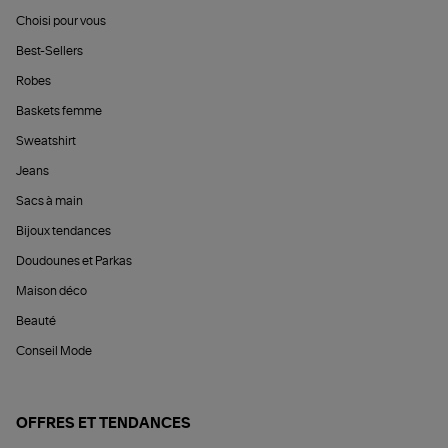
Choisi pour vous
Best-Sellers
Robes
Baskets femme
Sweatshirt
Jeans
Sacs à main
Bijoux tendances
Doudounes et Parkas
Maison déco
Beauté
Conseil Mode
OFFRES ET TENDANCES