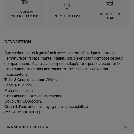
LIVRAISON
PAIEMENT EN
OFFERTE DÈS 150
RETOUR OFFERT
3X,4X
€
DESCRIPTION
Sac pochette en cuir grainé noir avec ailes emblématiques en strass.
Fermeture par rabat aimanté. Intérieur doublé en coton composé de deux
compartiments séparés par une poche zippée. Une poche zippée au dos.
Deux bandoulières dont une chaîne et une en cuir amovibles par
mousquetons.
Taille & Coupe :
Hauteur : 20 cm.
Longueur : 27 cm.
Profondeur : 5 cm.
Composition :
100% cuir de vachette.
Doublure : 100% coton.
Conseil d'entretien :
Nettoyage chez un spécialiste.
(ref-LWBA00008001)
LIVRAISON ET RETOUR