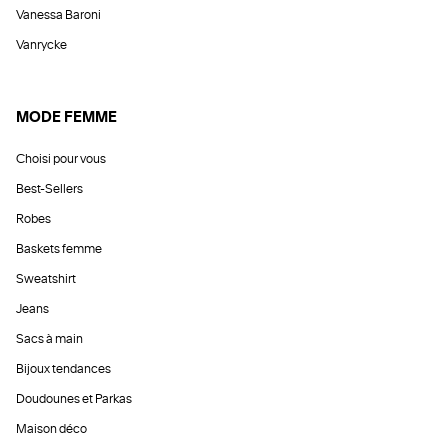
Vanessa Baroni
Vanrycke
MODE FEMME
Choisi pour vous
Best-Sellers
Robes
Baskets femme
Sweatshirt
Jeans
Sacs à main
Bijoux tendances
Doudounes et Parkas
Maison déco