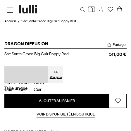
Aller au contenu principal
Accueil
Sac Santa Croce Big Cuir Poppy Red
DRAGON DIFFUSION
Partager
Sac
Sac Santa Croce Big Cuir Poppy Red
511,00 €
Santa
Croce
Big
Cuir
+
4
Poppy
Voir plus
Red
Taille
unique
AJOUTER AU PANIER
VOIR DISPONIBILITÉ EN BOUTIQUE