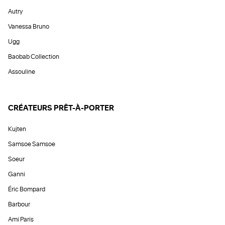
Autry
Vanessa Bruno
Ugg
Baobab Collection
Assouline
CRÉATEURS PRÊT-À-PORTER
Kujten
Samsoe Samsoe
Soeur
Ganni
Éric Bompard
Barbour
Ami Paris