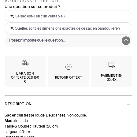
VOTRE CONSEILLÈRE LULLI
Une question sur ce produit ?
Ce sac est-il en cuir véritable ?
Quelles sont les dimensions exactes de ce sac en bandoulière ?
LIVRAISON
PAIEMENT EN
OFFERTE DÈS 150
RETOUR OFFERT
3X,4X
€
DESCRIPTION
Sac en cuir tressé rouge. Deux anses. Non doublé.
Made in :
Inde.
Taille & Coupe :
Hauteur : 28 cm.
Largeur : 43 cm.