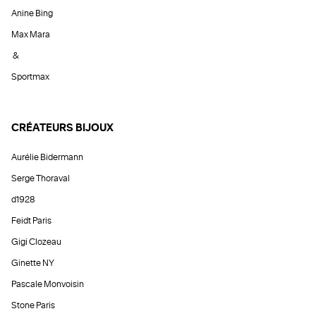
Anine Bing
Max Mara
&
Sportmax
CRÉATEURS BIJOUX
Aurélie Bidermann
Serge Thoraval
d1928
Feidt Paris
Gigi Clozeau
Ginette NY
Pascale Monvoisin
Stone Paris