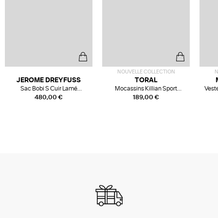
NOUVELLE COLLECTION
N
JEROME DREYFUSS
TORAL
Sac Bobi S Cuir Lamé
Mocassins Killian Sport
Veste
Champagne
Mousse
480,00 €
189,00 €