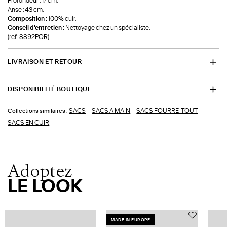
Profondeur : 17 cm.
Anse : 43 cm.
Composition :
100% cuir.
Conseil d'entretien :
Nettoyage chez un spécialiste.
(ref-8892POR)
LIVRAISON ET RETOUR
DISPONIBILITÉ BOUTIQUE
-
-
-
SACS
SACS A MAIN
SACS FOURRE-TOUT
Collections similaires :
SACS EN CUIR
Adoptez
LE LOOK
MADE IN EUROPE