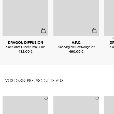
N
DRAGON DIFFUSION
A.P.C.
D
Sac Santa Croce Small Cuir
Sac Virginie Box Rouge Vif
Sa
Poppy Red
432,00 €
490,00 €
VOS DERNIERS PRODUITS VUS