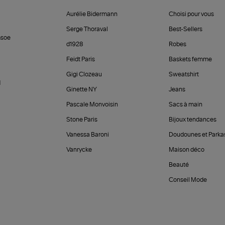
Aurélie Bidermann
Choisi pour vous
Serge Thoraval
Best-Sellers
soe
d1928
Robes
Feidt Paris
Baskets femme
Gigi Clozeau
Sweatshirt
d
Ginette NY
Jeans
Pascale Monvoisin
Sacs à main
Stone Paris
Bijoux tendances
Vanessa Baroni
Doudounes et Parka
Vanrycke
Maison déco
Beauté
Conseil Mode