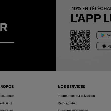
-10% EN TÉLÉCH
L'APP L
R
PROPOS
NOS SERVICES
 boutiques
Informations sur la livraison
est Lulli ?
Retour gratuit
 garanties
Suivre ma commande