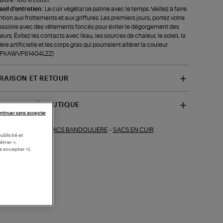
eil d'entretien :
Le cuir végétal se patine avec le temps. Veillez à faire
ntion aux frottements et aux griffures. Les premiers jours, portez votre
ssoire avec des vêtements foncés pour éviter le dégorgement des
eurs. Évitez les contacts avec l'eau, les sources de chaleur, le soleil, la
ère artificielle et les corps gras qui pourraient altérer la couleur.
f-PXAWVF61404LZZ)
VRAISON ET RETOUR
SPONIBILITÉ BOUTIQUE
ntinuer sans accepter
SACS BANDOULIERE
-
SACS EN CUIR
ections similaires :
ublicité et
étrer »,
s accepter »).