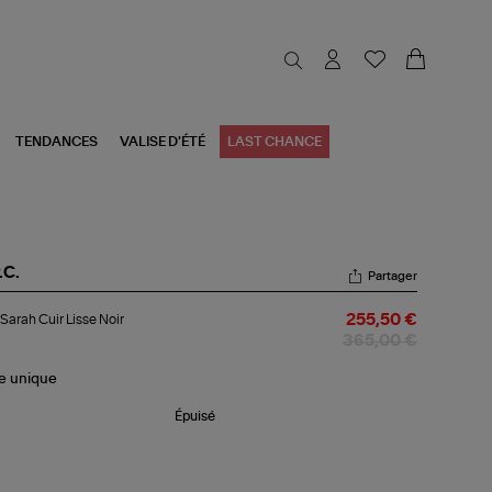
TENDANCES
VALISE D'ÉTÉ
LAST CHANCE
.C.
Partager
c
Sarah Cuir Lisse Noir
255,50 €
rah
r
365,00 €
se
r
le
unique
Épuisé