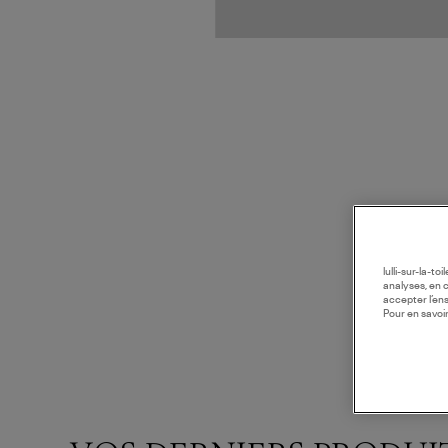
lulli-sur-la-t
analyses, en 
accepter l’en
Pour en savoir