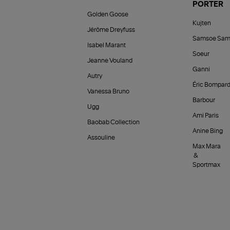
PORTER
Golden Goose
Kujten
Jérôme Dreyfuss
Samsoe Sam
Isabel Marant
Soeur
Jeanne Vouland
Ganni
Autry
Éric Bompar
Vanessa Bruno
Barbour
Ugg
Ami Paris
Baobab Collection
Anine Bing
Assouline
Max Mara
&
Sportmax