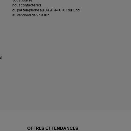
Vous pouvez
nous contacter ici
ou par téléphone au 04 91 44 61 67 du lundi
au vendredi de 9h à 18h.
N
OFFRES ET TENDANCES