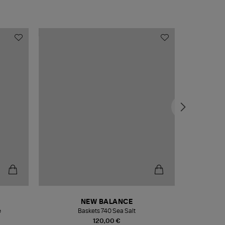
NEW BALANCE
e
Baskets 740 Sea Salt
Veste
120,00 €