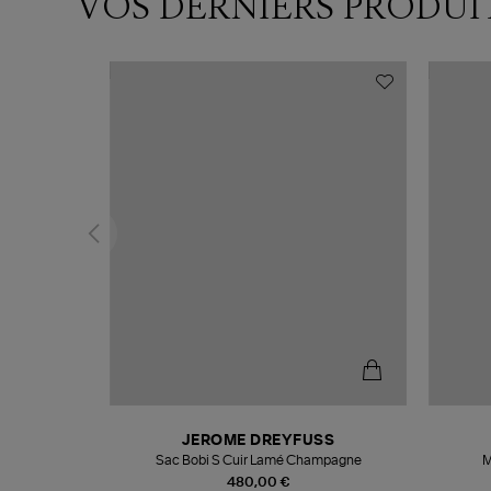
VOS DERNIERS PRODUI
N
JEROME DREYFUSS
te
Sac Bobi S Cuir Lamé Champagne
M
480,00 €