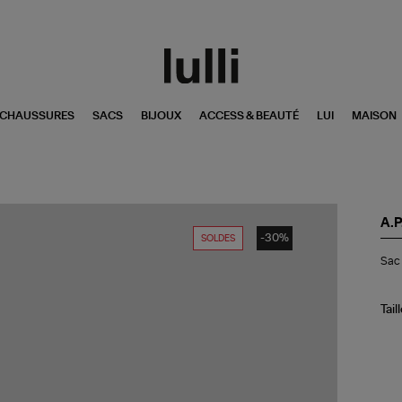
CHAUSSURES
SACS
BIJOUX
ACCESS & BEAUTÉ
LUI
MAISON
A.P
-30%
SOLDES
Sa
Sac 
Sa
Cui
Lis
Noi
Tail