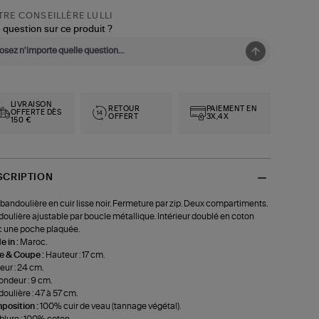
RE CONSEILLÈRE LULLI
 question sur ce produit ?
LIVRAISON
RETOUR
PAIEMENT EN
OFFERTE DÈS
OFFERT
3X,4X
150 €
SCRIPTION
bandoulière en cuir lisse noir. Fermeture par zip. Deux compartiments.
oulière ajustable par boucle métallique. Intérieur doublé en coton
 une poche plaquée.
 in :
Maroc.
le & Coupe :
Hauteur : 17 cm.
eur : 24 cm.
ondeur : 9 cm.
oulière : 47 à 57 cm.
position :
100% cuir de veau (tannage végétal).
lure : 100% coton.