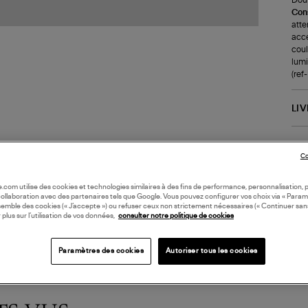
Cons
atte
acce
coul
lumi
(re
LI
DI
Co
Coll
oile.com utilise des cookies et technologies similaires à des fins de performance, personnalisation, p
collaboration avec des partenaires tels que Google. Vous pouvez configurer vos choix via « Param
semble des cookies (« J’accepte ») ou refuser ceux non strictement nécessaires (« Continuer san
 plus sur l’utilisation de vos données,
consulter notre politique de cookies
Paramètres des cookies
Autoriser tous les cookies