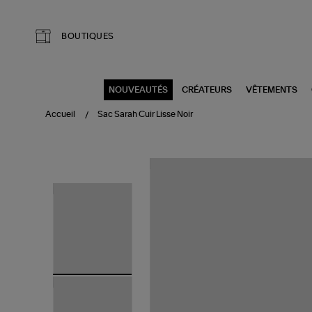
Aller au contenu principal
BOUTIQUES
NOUVEAUTÉS
CRÉATEURS
VÊTEMENTS
Accueil
Sac Sarah Cuir Lisse Noir