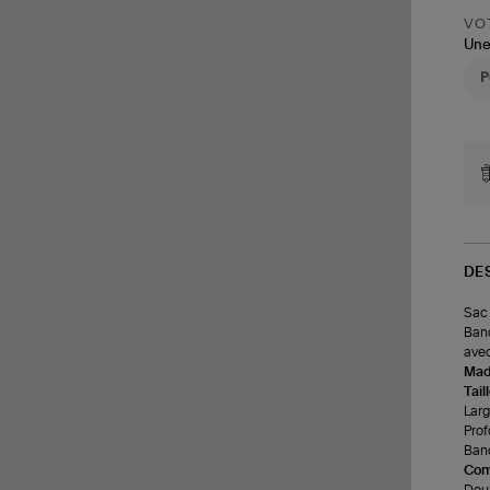
VOT
Une
DE
Sac 
Band
avec
Made
Tail
Larg
Prof
Band
Com
Doub