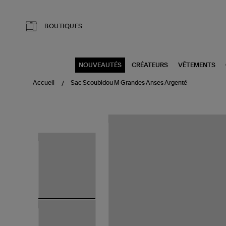
Aller au contenu principal
BOUTIQUES
NOUVEAUTÉS
CRÉATEURS
VÊTEMENTS
Accueil
Sac Scoubidou M Grandes Anses Argenté