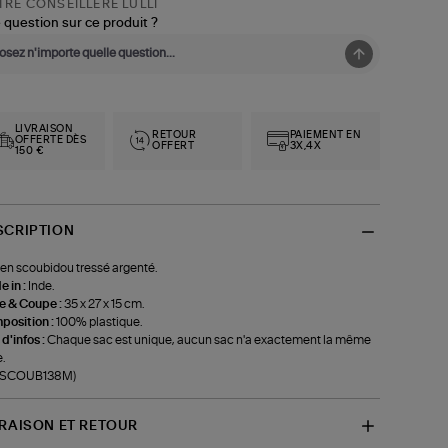
RE CONSEILLÈRE LULLI
 question sur ce produit ?
LIVRAISON
RETOUR
PAIEMENT EN
OFFERTE DÈS
OFFERT
3X,4X
150 €
SCRIPTION
en scoubidou tressé argenté.
 in :
Inde.
le & Coupe :
35 x 27 x 15 cm.
position :
100% plastique.
 d'infos :
Chaque sac est unique, aucun sac n'a exactement la même
e.
f-SCOUB138M)
VRAISON ET RETOUR