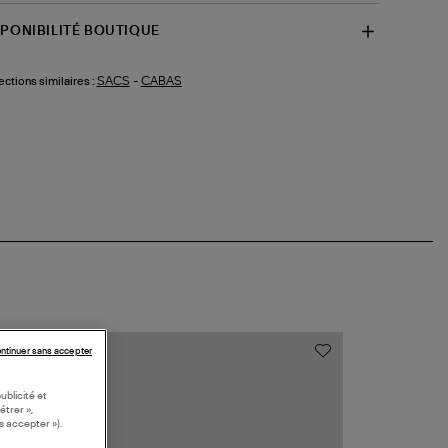
SPONIBILITÉ BOUTIQUE
SACS
-
CABAS
ections similaires :
ntinuer sans accepter
MADE IN EUR
ublicité et
étrer »,
s accepter »).