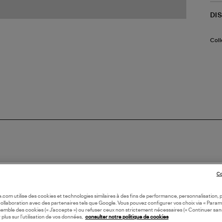
DI
Coll
Co
oile.com utilise des cookies et technologies similaires à des fins de performance, personnalisation, p
collaboration avec des partenaires tels que Google. Vous pouvez configurer vos choix via « Param
semble des cookies (« J’accepte ») ou refuser ceux non strictement nécessaires (« Continuer san
 plus sur l’utilisation de vos données,
consulter notre politique de cookies