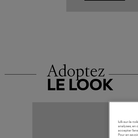
Adoptez
LE LOOK
lulli-sur-la-t
analyses, en 
accepter l’en
Pour en savoir