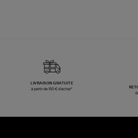
LIVRAISON GRATUITE
RET
à partir de 150 € d'achat*
d