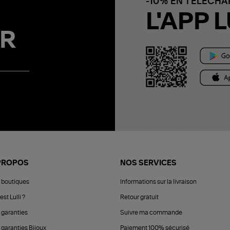
-10% EN TÉLÉCH
L'APP L
R
PROPOS
NOS SERVICES
 boutiques
Informations sur la livraison
est Lulli ?
Retour gratuit
 garanties
Suivre ma commande
 garanties Bijoux
Paiement 100% sécurisé