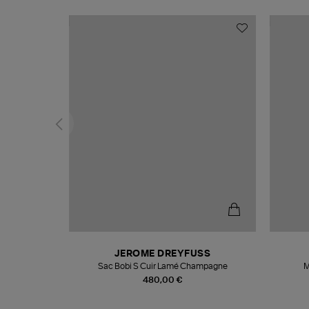
N
JEROME DREYFUSS
te
Sac Bobi S Cuir Lamé Champagne
M
480,00 €