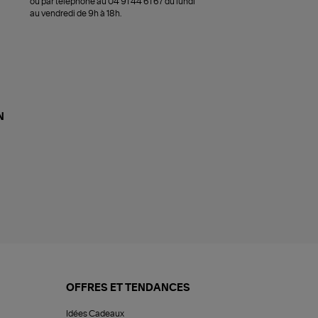
ou par téléphone au 04 91 44 61 67 du lundi
au vendredi de 9h à 18h.
N
OFFRES ET TENDANCES
Idées Cadeaux