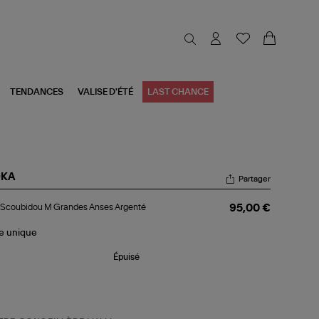
TENDANCES
VALISE D'ÉTÉ
LAST CHANCE
KA
Partager
c
 Scoubidou M Grandes Anses Argenté
95,00 €
oubidou
andes
le
unique
ses
genté
Épuisé