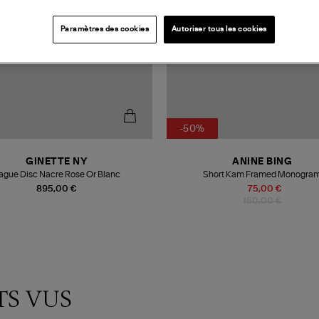
Paramètres des cookies
Autoriser tous les cookies
-50%
GINETTE NY
ANINE BING
ague Disc Nacre Rose Or Blanc
Short Kam Framed Monogra
895,00 €
75,00 €
150,00 €
TS VUS