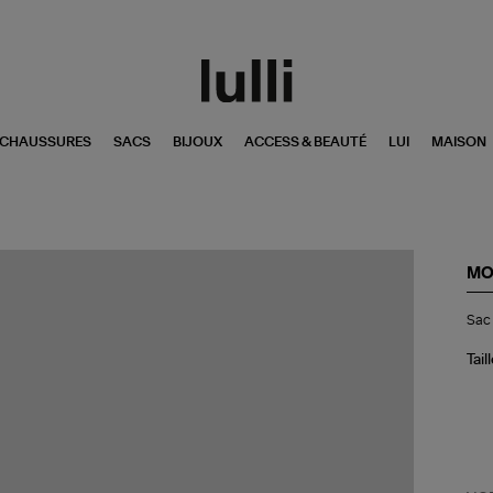
CHAUSSURES
SACS
BIJOUX
ACCESS & BEAUTÉ
LUI
MAISON
MO
Sa
Sac
Sc
M
Gr
Tail
An
Ar