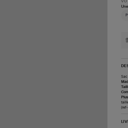
VOT
Une
DE
Sac 
Made
Tail
Com
Plus
taill
(re
LI