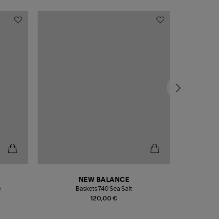
NEW BALANCE
e
Baskets 740 Sea Salt
Veste
120,00 €