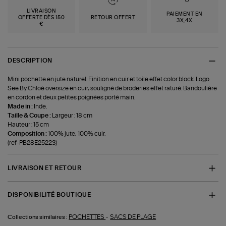
LIVRAISON
PAIEMENT EN
OFFERTE DÈS 150
RETOUR OFFERT
3X,4X
€
DESCRIPTION
Mini pochette en jute naturel. Finition en cuir et toile effet color block. Logo
See By Chloé oversize en cuir, souligné de broderies effet raturé. Bandoulière
en cordon et deux petites poignées porté main.
Made in :
Inde.
Taille & Coupe :
Largeur : 18 cm
Hauteur : 15 cm
Composition :
100% jute, 100% cuir.
(ref-PB28E25223)
LIVRAISON ET RETOUR
DISPONIBILITÉ BOUTIQUE
-
POCHETTES
SACS DE PLAGE
Collections similaires :