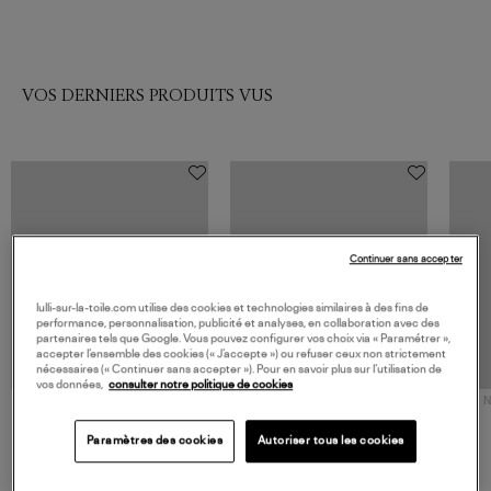
VOS DERNIERS PRODUITS VUS
Continuer sans accepter
lulli-sur-la-toile.com utilise des cookies et technologies similaires à des fins de
performance, personnalisation, publicité et analyses, en collaboration avec des
partenaires tels que Google. Vous pouvez configurer vos choix via « Paramétrer »,
accepter l’ensemble des cookies (« J’accepte ») ou refuser ceux non strictement
nécessaires (« Continuer sans accepter »). Pour en savoir plus sur l’utilisation de
vos données,
consulter notre politique de cookies
NOUVELLE COLLECTION
N
JEROME DREYFUSS
TORAL
Sac Bobi S Cuir Lamé
Mocassins Killian Sport
Paramètres des cookies
Autoriser tous les cookies
Champagne
Mousse
480,00 €
189,00 €