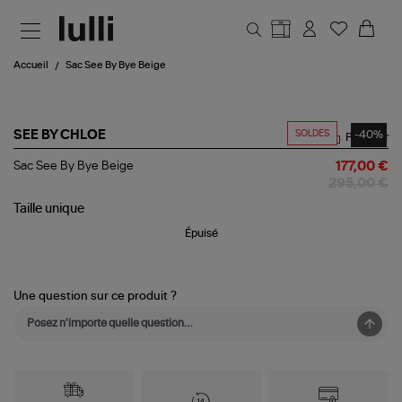
Aller au contenu principal
Accueil
Sac See By Bye Beige
SOLDES
-40%
SEE BY CHLOE
Partager
Sac
Sac See By Bye Beige
177,00 €
See
295,00 €
By
Bye
Taille
unique
Beige
Épuisé
Une question sur ce produit ?