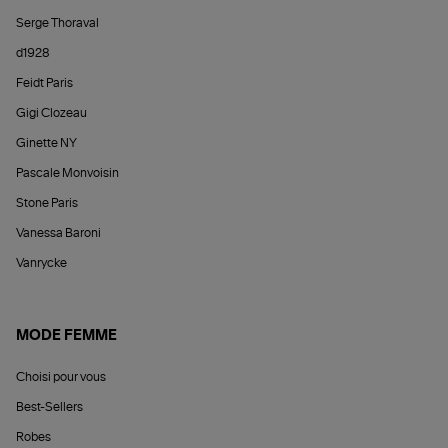
Serge Thoraval
d1928
Feidt Paris
Gigi Clozeau
Ginette NY
Pascale Monvoisin
Stone Paris
Vanessa Baroni
Vanrycke
MODE FEMME
Choisi pour vous
Best-Sellers
Robes