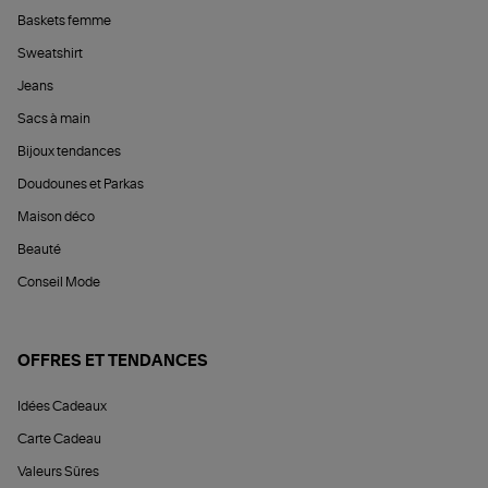
Baskets femme
Sweatshirt
Jeans
Sacs à main
Bijoux tendances
Doudounes et Parkas
Maison déco
Beauté
Conseil Mode
OFFRES ET TENDANCES
Idées Cadeaux
Carte Cadeau
Valeurs Sûres