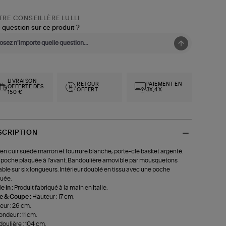
RE CONSEILLÈRE LULLI
 question sur ce produit ?
LIVRAISON
RETOUR
PAIEMENT EN
OFFERTE DÈS
OFFERT
3X,4X
150 €
SCRIPTION
en cuir suédé marron et fourrure blanche, porte-clé basket argenté.
poche plaquée à l'avant. Bandoulière amovible par mousquetons
able sur six longueurs. Intérieur doublé en tissu avec une poche
uée.
 in :
Produit fabriqué à la main en Italie.
le & Coupe :
Hauteur : 17 cm.
eur : 26 cm.
ondeur : 11 cm.
oulière : 104 cm.