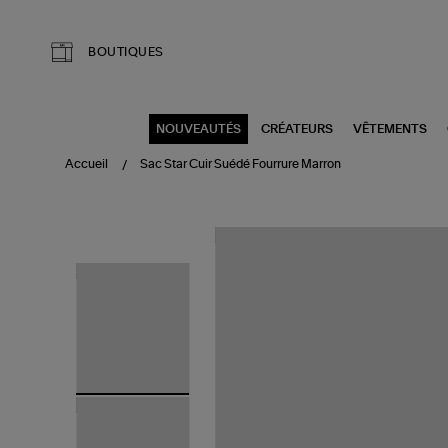
Aller au contenu principal
BOUTIQUES
NOUVEAUTÉS
CRÉATEURS
VÊTEMENTS
Accueil
Sac Star Cuir Suédé Fourrure Marron