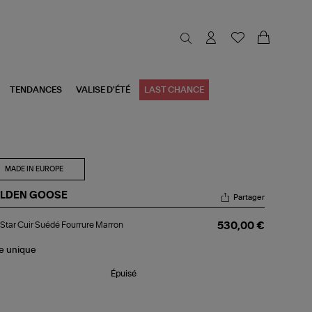
TENDANCES
VALISE D'ÉTÉ
LAST CHANCE
MADE IN EUROPE
LDEN GOOSE
Partager
c
Star Cuir Suédé Fourrure Marron
530,00 €
r
r
édé
le
unique
rrure
rron
Épuisé