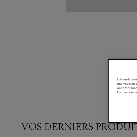
lulli-sur-la-t
analyses, en 
accepter l’en
Pour en savoir
VOS DERNIERS PRODUI