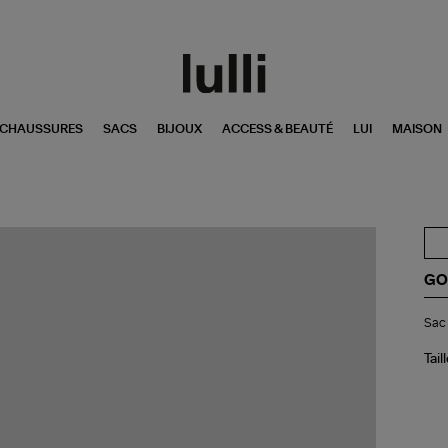
CHAUSSURES
SACS
BIJOUX
ACCESS & BEAUTÉ
LUI
MAISON
GO
Sa
Sac 
Sta
Cui
Su
Tail
Fou
Ma