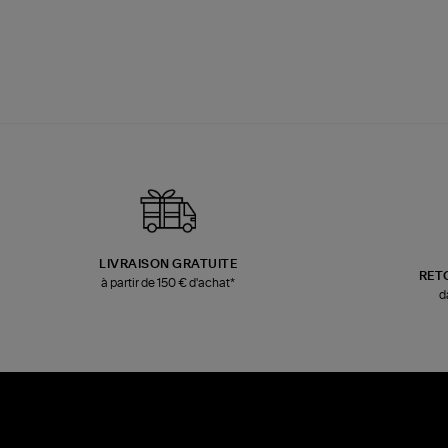
LIVRAISON GRATUITE
RET
à partir de 150 € d'achat*
d