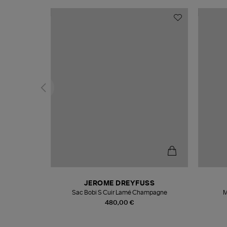
N
JEROME DREYFUSS
te
Sac Bobi S Cuir Lamé Champagne
M
480,00 €