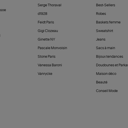
Serge Thoraval
Best-Sellers
soe
d1928
Robes
Feidt Paris
Baskets femme
Gigi Clozeau
Sweatshirt
d
Ginette NY
Jeans
Pascale Monvoisin
Sacs à main
Stone Paris
Bijoux tendances
Vanessa Baroni
Doudounes et Parka
Vanrycke
Maison déco
Beauté
Conseil Mode