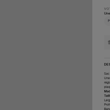
VOT
Une
DE
Sac 
Une 
régl
plaq
Made
Tail
Larg
Prof
Band