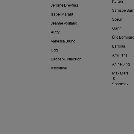
Kujten
Jérôme Dreyfuss
Samsoe Sam
Isabel Marant
Soeur
Jeanne Vouland
Ganni
Autry
Éric Bompar
Vanessa Bruno
Barbour
Ugg
Ami Paris
Baobab Collection
Anine Bing
Assouline
Max Mara
&
Sportmax