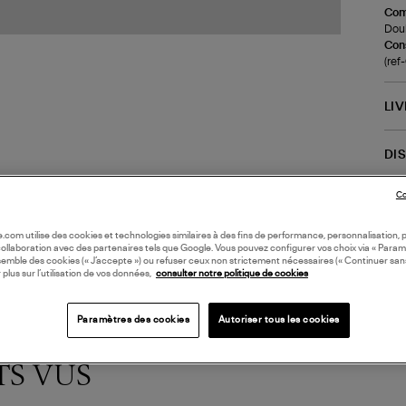
Com
Doub
Cons
(re
LI
DI
Co
Coll
oile.com utilise des cookies et technologies similaires à des fins de performance, personnalisation, p
collaboration avec des partenaires tels que Google. Vous pouvez configurer vos choix via « Param
semble des cookies (« J’accepte ») ou refuser ceux non strictement nécessaires (« Continuer san
 plus sur l’utilisation de vos données,
consulter notre politique de cookies
Paramètres des cookies
Autoriser tous les cookies
TS VUS