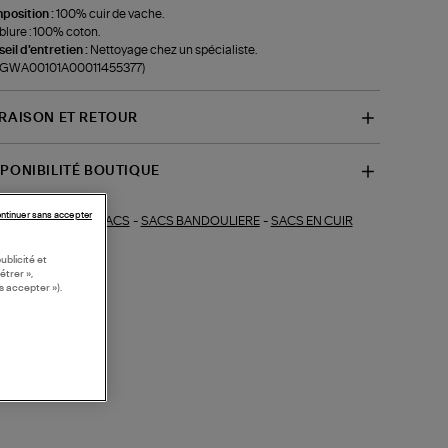
position :
100% cuir de vache.
lure : 100% coton.
eil d'entretien :
Nettoyage chez un spécialiste.
f-GWA00101A00011455377)
VRAISON ET RETOUR
SPONIBILITÉ BOUTIQUE
ntinuer sans accepter
SACS
-
SACS BANDOULIERE
-
SACS EN CUIR
ections similaires :
ublicité et
étrer »,
s accepter »).