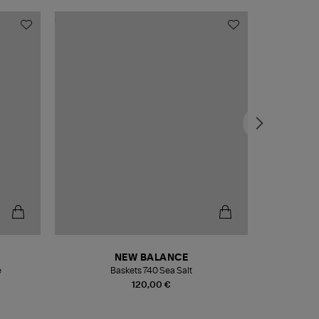
NEW BALANCE
e
Baskets 740 Sea Salt
Veste
120,00 €